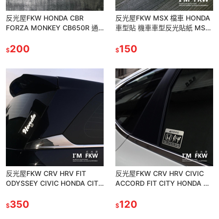
反光屋FKW HONDA CBR
反光屋FKW MSX 檔車 HONDA
FORZA MONKEY CB650R 通
車型貼 機車車型反光貼紙 MSX
用 反光飄帶鑰匙圈 鑰匙圈 吊飾
車貼 專屬設計款 高亮度防水耐
掛件
200
曬 車身裝飾
150
$
$
反光屋FKW CRV HRV FIT
反光屋FKW CRV HRV CIVIC
ODYSSEY CIVIC HONDA CITY
ACCORD FIT CITY HONDA 通
通用 汽車反光水洗標 反光車標
用 汽車警告貼紙 防水車貼
350
120
$
$