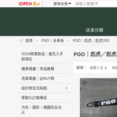
店家分類
首頁
-
PGO｜全車系
-
PGO｜彪虎／彪虎200
PGO｜彪虎／彪虎
2024熱賣新品｜搶先入手
趁現在
排序：
瀏覽人次
熱
機車周邊｜夯品推薦
洗車周邊｜必BUY款
設計款反光貼紙
客製化訂做專區
方形｜圓形｜橢圓形反光
片