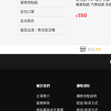
營業用貼紙
機車貼紙 汽車貼紙 有趣
身車側車頭裝飾 反光貼
反光口罩
車貼 防水耐曬
150
$
反光雨衣
最低出清｜售完就沒囉
商品:
921
關於我們
購物須知
企業簡介
購物流程說明
服務條款
配送/取貨方式
隱私權與安全策略
取消/退貨方式