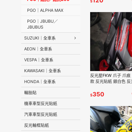
120
$
PGO｜ALPHA MAX
PGO｜JBUBU／
JBUBUS
SUZUKI｜全車系
AEON｜全車系
VESPA｜全車系
KAWASAKI｜全車系
反光屋FKW 爪子 爪痕
款 反光貼紙 銀白色 反
HONDA｜全車系
車汽車重機貼紙 車身
輪胎貼
飾貼 防水耐曬高亮度
350
$
機車車型反光貼紙
汽車車型反光貼紙
反光輪框貼紙