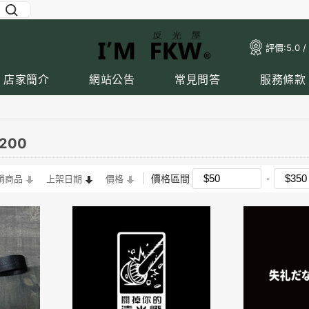
評價:
5.0 /
店家簡介
網站公告
常見問答
服務條款
200
價格區間
銷商品
上架日期
價格