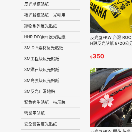
反光爪框貼紙
夜光輪框貼紙｜光輪用
寵物系列反光貼紙
HHR DIY素材反光貼紙
反光屋FKW 台灣 ROC 
H殼反光貼紙 8*20公分
3M DIY素材反光貼紙
MMBCU JETSL 通用
350
$
3M工程級反光貼紙
3M鑽石級反光貼紙
3M高強級反光貼紙
3M反光止滑地貼
緊急逃生貼紙｜指示牌
營業用貼紙
安全警告反光貼紙
反光屋FKW 櫻花 花瓣