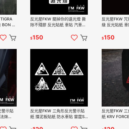
TIGRA
反光屋FKW 關掉你的遠光燈 撕
反光屋FKW 咒
妹 BON 反
除不殘膠 反光貼紙 車貼 汽車貼
級 反光貼紙 車
吊飾 掛件
紙 防水車貼 提醒後方車輛 警告
だよ 防水 1份
貼 尺寸見清單標示
愛戰士貼紙 純
150
150
$
$
光警示貼
反光屋FKW 三角形反光警示貼
反光屋FKW 
紙 擋泥板貼紙 防水車貼 雷霆S
紙 KRV FORC
 KRV
勁戰六代 NMAX FORCE JETSL
DRG 勁戰六代 
DRG 通用
規造型車