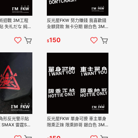
術迴戰 3M工程
反光屋FKW 努力賺錢 我喜歡錢
貼 失礼だな 純愛
全額貸款 無卡分期 銀白色 3M
為1張 純愛貼紙 純
反光貼紙 車貼 3.5*10公分 機車
愛
貼紙 汽車貼紙
150
$
三角形反光警示貼
反光屋FKW 單身可撩 車主單身
E SMAX 雷霆S
限乘正妹 限乘帥哥 銀白色 3M
MMBCU 通用 日
反光貼紙 車貼 3.5*10公分 機車
貼紙 汽車貼紙