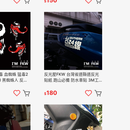
150
$
毒 血蜘蛛 猛毒2
反光屋FKW 台灣省道縣道反光
M 黑蜘蛛人 反光
貼紙 跑山必備 防水車貼 3M工
重機貼紙 防水耐
程級材料製作 無底簍空轉印貼紙
紙
可客製化文字內容 機車貼紙
180
$