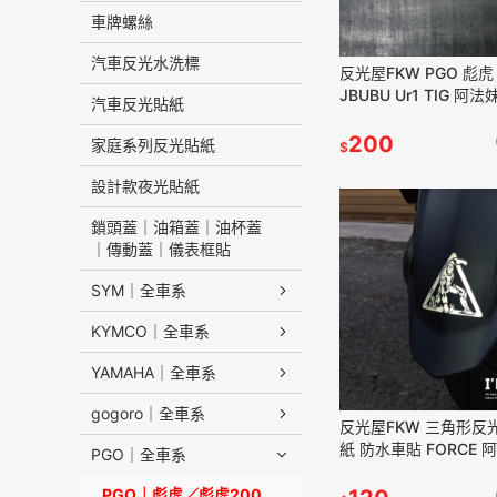
車牌螺絲
汽車反光水洗標
反光屋FKW PGO 彪虎 
JBUBU Ur1 TIG 阿法
汽車反光貼紙
光飄帶鑰匙圈 鑰匙圈 
200
家庭系列反光貼紙
$
設計款夜光貼紙
鎖頭蓋｜油箱蓋｜油杯蓋
｜傳動蓋｜儀表框貼
SYM｜全車系
KYMCO｜全車系
YAMAHA｜全車系
gogoro｜全車系
反光屋FKW 三角形反
紙 防水車貼 FORCE 阿法妹
PGO｜全車系
DRG FNX 彪虎 TMAX
JETSL通用
PGO｜彪虎／彪虎200