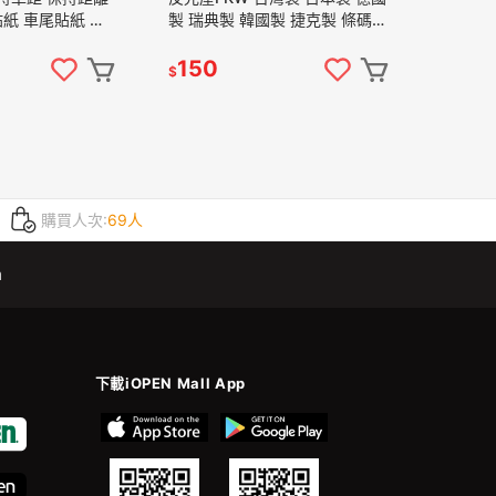
紙 車尾貼紙 後
製 瑞典製 韓國製 捷克製 條碼
貼紙 警示貼 適用
銀白色 反光貼紙 打造玩具車感
汽車貼紙 機車貼紙
150
$
購買人次:
69人
m
下載iOPEN Mall App