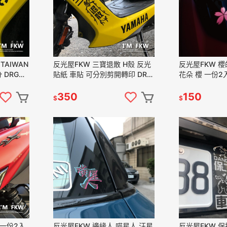
TAIWAN
反光屋FKW 三寶退散 H殼 反光
反光屋FKW 櫻
 DRG
貼紙 車貼 可分別剪開轉印 DRG
花朵 櫻 一份2
 防水車貼
FORCE SMAX 勁戰六代
重機車隊機車貼
MMBCU 通用
裝飾貼紙
350
150
$
$
 一份2入
反光屋FKW 邊緣人 喵星人 汪星
反光屋FKW 