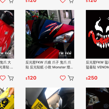
120
120
$
$
 鬼爪 大
反光屋FKW 爪痕 爪子 鬼爪 爪
反光屋FKW 猛
光車貼 機
貼 反光貼紙 小款 Monster 燈眉
猛毒貼 VENO
車側燈眉裝
車側車身貼紙 汽車油箱貼紙 防
貼紙 機車汽車
水反光車貼
曬車貼 轉印貼
120
250
$
$