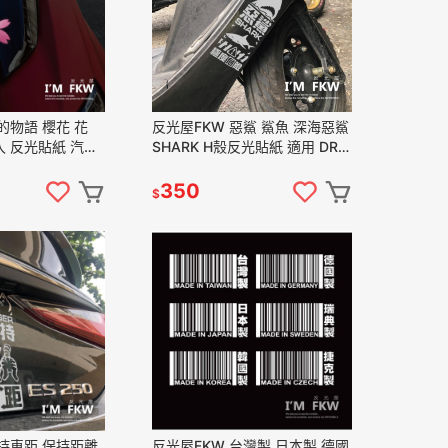
的物語 櫻花 花
反光屋FKW 惡鯊 鯊魚 深海惡鯊
入 反光貼紙 汽車
SHARK H殼反光貼紙 適用 DRG
紙 車身車側車殼
FORCE SMAX XMAX
350
$
保持車距 保持距離
反光屋FKW 台灣製 日本製 德國