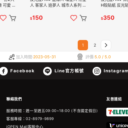
 可愛 車
人 客家人 追夢人 城市人系列 反
H殼貼紙 反光貼
紙 防水
光貼紙 防水車貼 汽車機車車貼
檔貼紙 後土除
獨家設計 仿冒必就
JETSL SMAX
150
350
$
$
1
2
加入時間:
2023-05-31
評價:
5.0 / 5.0
Facebook
Line官方帳號
Instagra
聯絡我們
友善連結
服務時間：週一至週五09:00~18:00 (不含國定假日)
客服專線：02-8979-9899
iOPEN Mall客服中心