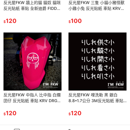
反光屋FKW 牆上的貓 貓奴 貓咪
反光屋FKW 三隻 小貓小豬怪獸
反光貼紙 車貼 全新迪爵 FIDDLE
小雞小兔 反光貼紙 車貼 KRV
JETSL CLBCU VINOORA 通用
DRG FORCE KRN BWS
120
MMBCU 通用
100
$
$
反光屋FKW 中指人 比中指 白爛
反光屋FKW 哩洗勒 黑 銀白
囝仔 反光貼紙 車貼 KRV DRG
8.8*1.7公分 3M反光貼紙 車貼
FORCE NMAX BWS MMBCU
防水 你是在供三小 りしれ供さ
通用
120
小 公鯊小 公3小
120
$
$