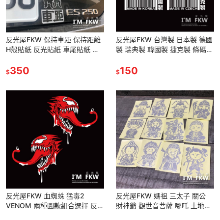
反光屋FKW 保持車距 保持距離
反光屋FKW 台灣製 日本製 德國
H殼貼紙 反光貼紙 車尾貼紙 後
製 瑞典製 韓國製 捷克製 條碼
檔貼紙 後土除貼紙 警示貼 適用
銀白色 反光貼紙 打造玩具車感
JETSL SMAX
350
汽車貼紙 機車貼紙
150
$
$
反光屋FKW 血蜘蛛 猛毒2
反光屋FKW 媽祖 三太子 關公
VENOM 兩種圖款組合選擇 反光
財神爺 觀世音菩薩 哪吒 土地公
貼紙 機車貼紙 汽車貼紙 重機 防
虎爺 神明系列 保平安 反光貼紙