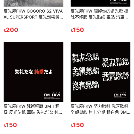
反光屋FKW GOGORO S2 VIVA
反光屋FKW 關掉你的遠光燈 撕
XL SUPERSPORT 反光飄帶鑰
除不殘膠 反光貼紙 車貼 汽車貼
匙圈 鑰匙圈 吊飾 掛件 另有其他
紙 防水車貼 提醒後方車輛 警告
車種
200
貼 尺寸見清單標示
150
$
$
反光屋FKW 咒術迴戰 3M工程
反光屋FKW 努力賺錢 我喜歡錢
級 反光貼紙 車貼 失礼だな 純愛
全額貸款 無卡分期 銀白色 3M
だよ 防水 1份為1張 純愛貼紙 純
反光貼紙 車貼 3.5*10公分 機車
愛戰士貼紙 純愛
150
貼紙 汽車貼紙
150
$
$