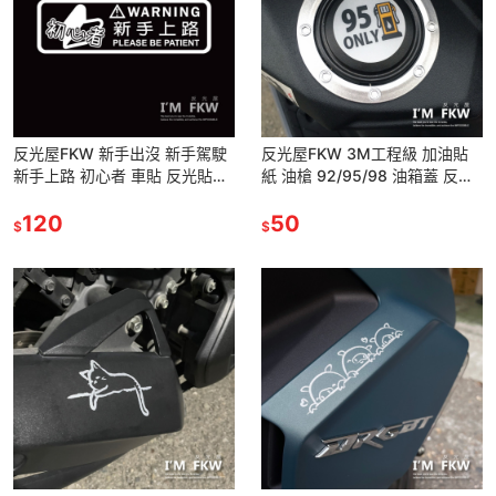
反光屋FKW 新手出沒 新手駕駛
反光屋FKW 3M工程級 加油貼
新手上路 初心者 車貼 反光貼紙
紙 油槍 92/95/98 油箱蓋 反光
透明底 適用光滑平面 趣味車貼
貼紙 車貼 防水車貼 路標等級材
機車貼紙 汽車貼紙
120
質 不易褪色脫落
50
$
$