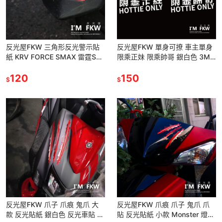
反光屋FKW 三角形反光警示貼
反光屋FKW 單身可撩 車主單身
紙 KRV FORCE SMAX 雷霆S
限乘正妹 限乘帥哥 銀白色 3M
DRG 勁戰六代 MMBCU 通用 日
反光貼紙 車貼 3.5*10公分 機車
規造型車
120
貼紙 汽車貼紙
150
$
$
反光屋FKW 爪子 爪痕 鬼爪 大
反光屋FKW 爪痕 爪子 鬼爪 爪
款 反光貼紙 銀白色 反光車貼 機
貼 反光貼紙 小款 Monster 燈眉