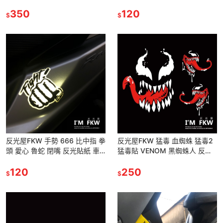
車汽車重機貼紙 車身車側燈眉裝
車側車身貼紙 汽車油箱貼紙 防
飾貼 防水耐曬高亮度
350
水反光車貼
120
$
$
反光屋FKW 手勢 666 比中指 拳
反光屋FKW 猛毒 血蜘蛛 猛毒2
頭 愛心 魯蛇 閉嘴 反光貼紙 車
猛毒貼 VENOM 黑蜘蛛人 反光
貼 防水 機車汽車重機車隊貼紙
貼紙 機車汽車重機貼紙 防水耐
防水耐曬高亮度
120
曬車貼 轉印貼紙
250
$
$