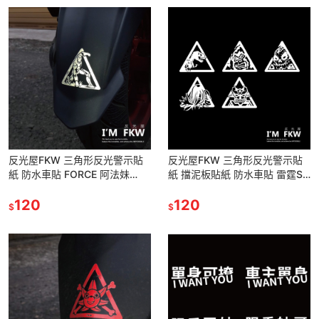
反光屋FKW 三角形反光警示貼
反光屋FKW 三角形反光警示貼
紙 防水車貼 FORCE 阿法妹
紙 擋泥板貼紙 防水車貼 雷霆S
DRG FNX 彪虎 TMAX KRV
勁戰六代 NMAX FORCE JETSL
JETSL通用
120
DRG 通用
120
$
$