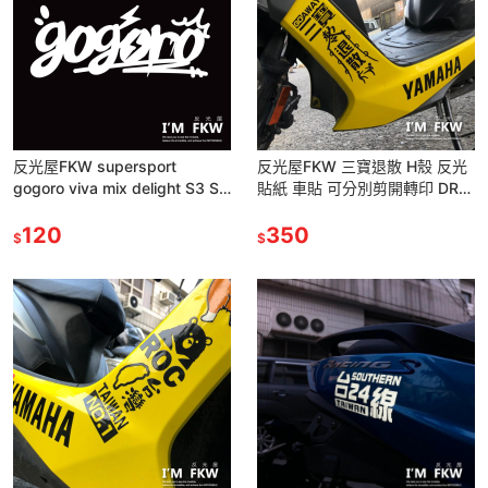
反光屋FKW supersport
反光屋FKW 三寶退散 H殼 反光
gogoro viva mix delight S3 S2
貼紙 車貼 可分別剪開轉印 DRG
通用 塗鴉 反光貼紙
FORCE SMAX 勁戰六代
120
MMBCU 通用
350
$
$