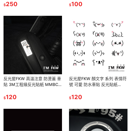
水車貼 轉印貼紙
250
防水車貼 無底簍空
100
$
$
反光屋FKW 高溫注意 防燙蓋 車
反光屋FKW 顏文字 系列 表情符
貼 3M工程級反光貼紙 MMBCU
號 可愛 防水車貼 反光貼紙
KRV FORCE JETSL 勁戰 DRG
gogoro drg bws krv jet sl 通用
通用
120
120
$
$