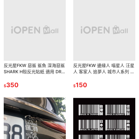
反光屋FKW 惡鯊 鯊魚 深海惡鯊
反光屋FKW 邊緣人 喵星人 汪星
SHARK H殼反光貼紙 適用 DRG
人 客家人 追夢人 城市人系列 反
FORCE SMAX XMAX
光貼紙 防水車貼 汽車機車車貼
350
獨家設計 仿冒必就
150
$
$