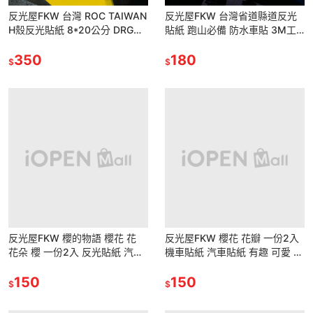
反光屋FKW 台灣 ROC TAIWAN
反光屋FKW 台灣省道縣道反光
H殼反光貼紙 8*20公分 DRG
貼紙 跑山必備 防水車貼 3M工
MMBCU JETSL 通用 防水車貼
程級材料製作 無底簍空轉印貼紙
350
可客製化文字內容 機車貼紙
180
$
$
反光屋FKW 櫻的物語 櫻花 花
反光屋FKW 櫻花 花瓣 一份2入
花朵 櫻 一份2入 反光貼紙 汽車
機車貼紙 汽車貼紙 有趣 可愛 車
重機車隊機車貼紙 車身車側車殼
身車側車頭裝飾 反光貼紙 防水
裝飾貼紙
150
車貼 防水耐曬
150
$
$