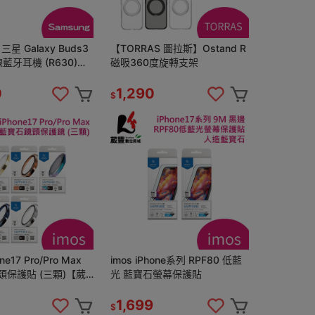
 三星 Galaxy Buds3
【TORRAS 圖拉斯】Ostand R
線藍牙耳機 (R630)
磁吸360度旋轉支架
位商城】
0
1,290
$
one17 Pro/Pro Max
imos iPhone系列 RPF80 低藍
頭保護貼 (三顆)【葳
光 藍寶石螢幕保護貼
城】
1,699
$