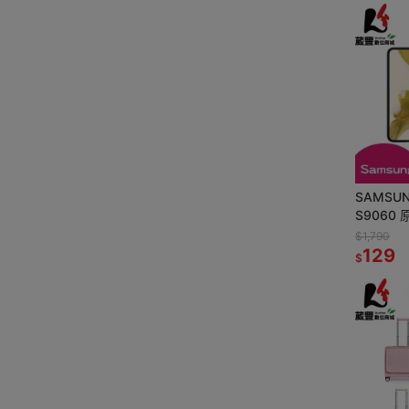
SAMSUNG
S9060
貨 全新
$1,790
129
$