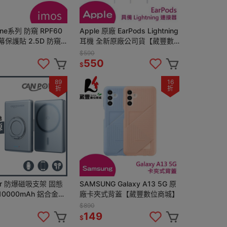
hone系列 防窺 RPF60
Apple 原廠 EarPods Lightning
幕保護貼 2.5D 防窺
耳機 全新原廠公司貨【葳豐數
認證【葳豐數位商城】
位商城】
$590
550
$
89
16
折
折
固態
SAMSUNG Galaxy A13 5G 原
0000mAh 鋁合金磁
廠卡夾式背蓋【葳豐數位商城】
CP01 (WH+CCC雙
$890
149
$