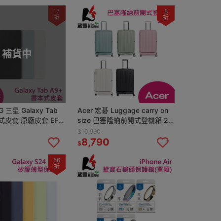
17
8
折
折
補貨中
 三星 Galaxy Tab
Acer 宏碁 Luggage carry on
式皮套 原廠皮套 EF-
size 巴塞隆納前開式登機箱 28
 原廠公司貨【葳豐數位
吋 行李箱
$10,990
8,790
$
56
折