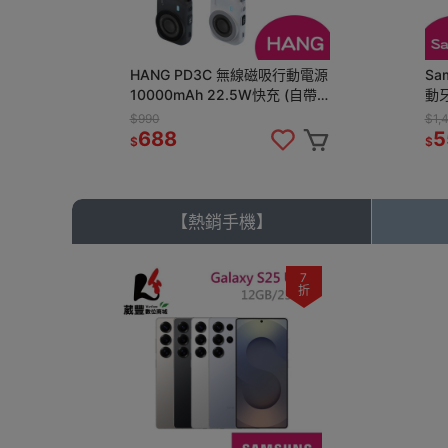
HANG PD3C 無線磁吸行動電源
Sa
10000mAh 22.5W快充 (自帶
動
Typec線/Lightning線)
$990
$1,
688
5
$
$
【熱銷手機】
7
折