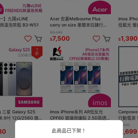
】九陽xLINE
Acer 宏碁Melbourne Plus
imos iP
S保溫泡茶瓶 B3-W51
carry on size 墨爾本拉鍊行李
低藍光 螢
箱 28吋
美國UL
$9,380
7,500
1,390
$
$
7
折
 三星 Galaxy S25
imos iPhone系列 AR低反光
Canpower 防爆磁吸支架 
G 6.9吋 12G/256G 旗
CPF60 玻璃保護貼 2.5D高透黑
行動電源 1
機
邊【葳豐數位商城】
吸無線充電 
$1,890
標示)
此商品已下架！
80
1,490
1,699
$
$