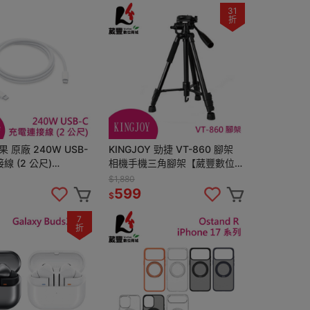
31
折
果 原廠 240W USB-
KINGJOY 勁捷 VT-860 腳架
線 (2 公尺)
相機手機三角腳架【葳豐數位商
E/A 全新公司貨
城】
$1,880
599
$
7
折