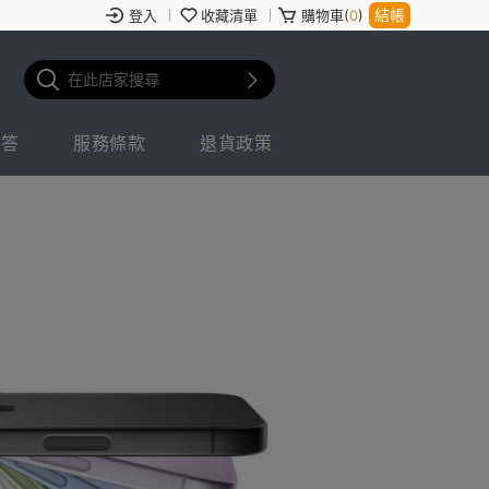
結帳
登入
收藏清單
購物車(
0
)
問答
服務條款
退貨政策