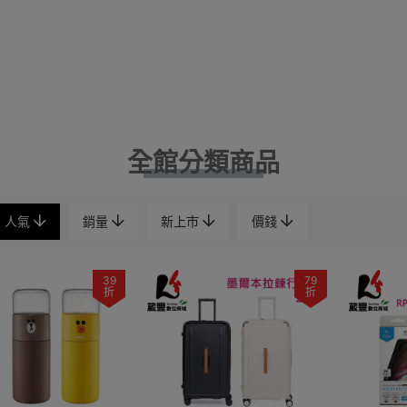
全館分類商品
人氣
銷量
新上市
價錢
39
79
折
折