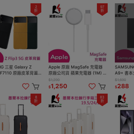
2
97
折
折
G 三星 Galaxy Z
Apple 原廠 MagSafe 充電器
SAMSUNG
5G F7110 原廠皮革背蓋
原廠公司貨 蘋果充電器 (1M) 全
A9+ 書本
位商城】
新盒裝【葳豐數位商城】
BX210
$1,290
$1,690
商城】
1,250
288
$
$
8
83
折
折