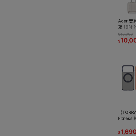
Acer 
箱 19吋 行
Case
$13,000
10,0
$
【TORRA
Fitness 磁吸360度旋轉支架 防
摔手機殼
1,69
$