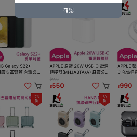
7
93
折
折
確認
 Galaxy S22+
APPLE 原廠 20W USB-C 電源
APPLE 蘋
 原廠皮革背蓋 台灣公司
轉接器(MHJA3TA/A) 原廠公司
C 充電連接
盒裝
貨【葳豐數位商城】
MU2G3F
$590
550
990
$
$
76
69
折
折