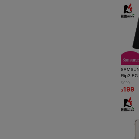
SAMSUN
Flip3 
【葳豐數
$990
199
$