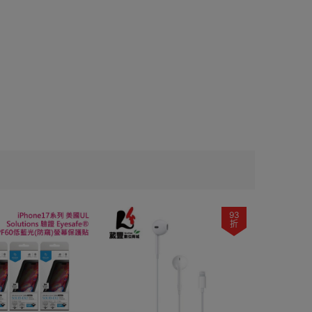
Sa
Ul
智
$43
3
$
93
折