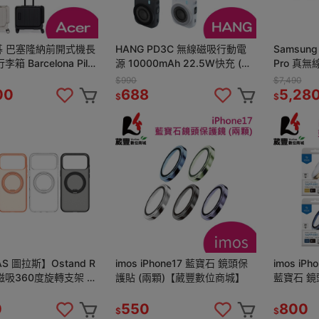
宏碁 巴塞隆納前開式機長
HANG PD3C 無線磁吸行動電
Samsung
李箱 Barcelona Pilot
源 10000mAh 22.5W快充 (自
Pro 真無
帶Typec線/Lightning線)
【葳豐數
$990
$7,490
00
688
5,28
$
$
S 圖拉斯】Ostand R
imos iPhone17 藍寶石 鏡頭保
imos iPh
護貼 (兩顆)【葳豐數位商城】
藍寶石 鏡
豐數位商
0
550
800
$
$