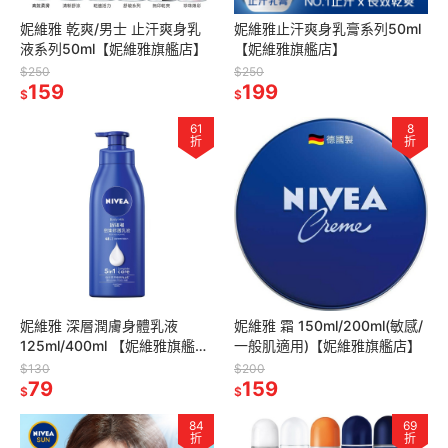
妮維雅 乾爽/男士 止汗爽身乳
妮維雅止汗爽身乳膏系列50ml
液系列50ml【妮維雅旗艦店】
【妮維雅旗艦店】
$250
$250
159
199
$
$
61
8
折
折
妮維雅 深層潤膚身體乳液
妮維雅 霜 150ml/200ml(敏感/
125ml/400ml 【妮維雅旗艦
一般肌適用)【妮維雅旗艦店】
店】
$130
$200
79
159
$
$
84
69
折
折