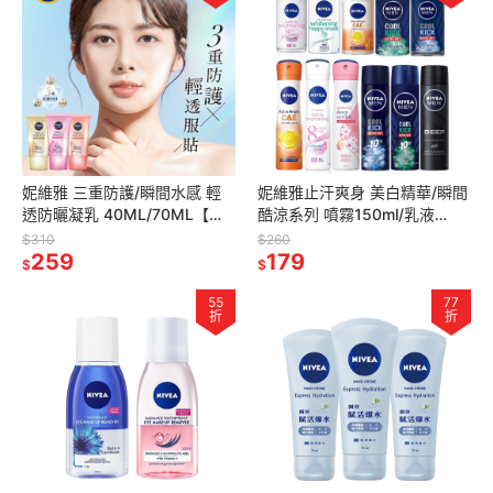
妮維雅 三重防護/瞬間水感 輕
妮維雅止汗爽身 美白精華/瞬間
透防曬凝乳 40ML/70ML【妮
酷涼系列 噴霧150ml/乳液
維雅旗艦店】
50ml(亮白/深層煥白/櫻花)【妮
$310
$260
259
維雅旗艦店】
179
$
$
55
77
折
折