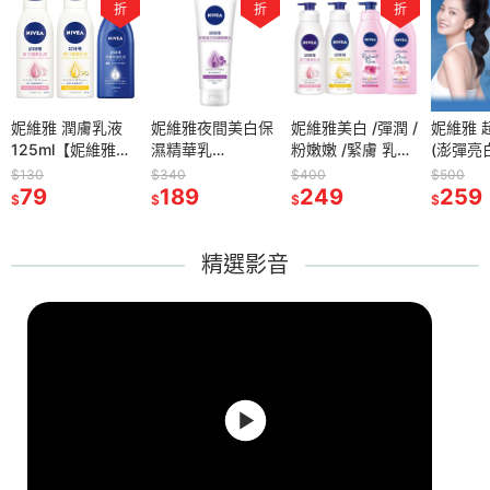
折
折
折
折
折
折
折
補貨中
深層潤膚身
妮維雅 潤膚乳液
妮維雅極潤修護乳
妮維雅夜間美白保
妮維雅 霜
妮維雅美白 /彈潤 /
妮維雅 深層潤膚身
妮維雅 
125ml【妮維雅旗
液400ml【妮維雅
濕精華乳
150ml/200ml(敏
粉嫩嫩 /緊膚 乳液
體乳液
(澎彈亮
400ml
艦店】
旗艦店】
200ml【美肌拉
感/一般肌適用)
(350ml/400ml)
125ml/400ml
白/煥膚
$130
$500
$340
$200
$400
$130
$500
雅旗艦店】
79
339
娜】買再+贈純萃
189
【妮維雅旗艦店】
159
【妮維雅旗艦店】
249
【妮維雅旗艦店】
79
凝乳 30
259
$
$
$
$
$
$
$
水凝乳(薰衣
雅旗艦
草)350ml
精選影音