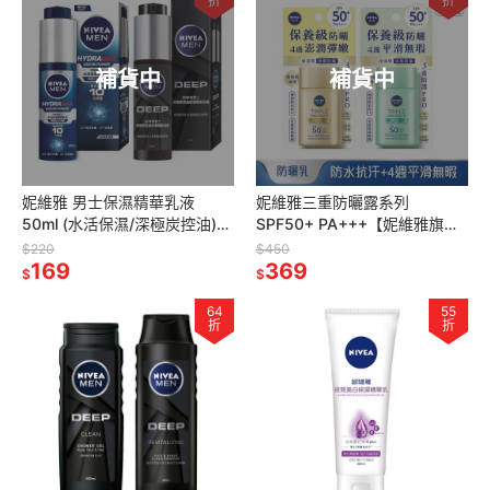
折
折
補貨中
補貨中
妮維雅 男士保濕精華乳液
妮維雅三重防曬露系列
50ml (水活保濕/深極炭控油)
SPF50+ PA+++【妮維雅旗艦
【妮維雅旗艦店】
店】
$220
$450
169
369
$
$
64
55
折
折