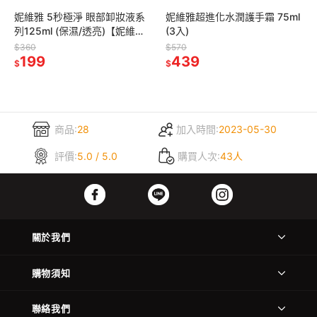
妮維雅 5秒極淨 眼部卸妝液系
妮維雅超進化水潤護手霜 75ml
列125ml (保濕/透亮)【妮維雅
(3入)
旗艦店】(買1就送 贈品隨機)
$360
$570
199
439
$
$
商品:
28
加入時間:
2023-05-30
評價:
5.0 / 5.0
購買人次:
43人
關於我們
購物須知
聯絡我們