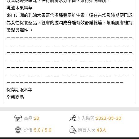
改善乾燥與暗沈、保持肌膚水分平衡、維持柔潤膚觸。
乳油木果精華
來自非洲的乳油木果富含多種豐富維生素，遠在古埃及時期便已成
為女性保養聖品，親膚的滋潤成分能有效舒緩乾燥、幫助肌膚維持
柔潤與彈性 。
－－－－－－－－－－－－－－－－－－－－－－－－－－－－－
－－－－－－－－－－－－－－－－－－－－－－－－－－－－－
－－－－－－－－－－－－－－－－－－－－－－－－－－－－－
－－－－－－－－－－－－－－－－－－－－－－－－－－－－－
－－－－－－－－－－－－－－－－－－－－－－－－－－－－－
－－－－－－－－－－－－－－－－－－－－－－－－－－－－－
－－－－－－－－－－－－－－－－－－－－－－－－－－－
保存期限:5年
全新商品
商品:
28
加入時間:
2023-05-30
評價:
5.0 / 5.0
購買人次:
43人