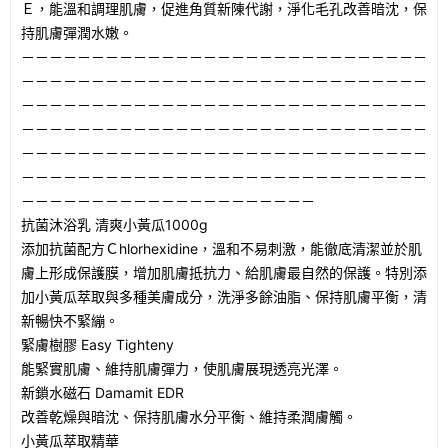
Ｅ，能溫和調理肌膚，促進角質新陳代謝，淨化毛孔改善暗沈，保
持肌膚彈潤水嫩。
－－－－－－－－－－－－－－－－－－－－－－－－－－－－－
－－－－－－－－－－－－－－－－－－－－－－－－－－－－－
－－－－－－－－－－－－－－－－－－－－－－－－－－－－－
－－－－－－－－－－－－－－－－－－－－－－－－－－－－－
－－－－－－－－－－－－－－－－－－－－－－－－－－－－－
－－－－－－－－－－－－－－－－－－－－－－－－－－－－－
－－－－－－－－－－－－－－－－－－－－－
抗菌沐浴乳 清爽小黃瓜1000g
添加抗菌配方Ｃhlorhexidine，溫和不易刺激，能徹底清潔並於肌
膚上形成保護膜，增加肌膚抵抗力、給肌膚最自然的保護。特別添
加小黃瓜萃取與多種美膚成分，洗淨多餘油脂、保持肌膚平衡，清
新暢快不緊繃。
緊膚樹膠 Easy Tighteny
能緊實肌膚、維持肌膚彈力，使肌膚展現透亮光澤。
新鎖水磁石 Damamit EDR
改善乾燥與暗沈、保持肌膚水分平衡、維持柔潤膚觸。
小黃瓜萃取精華