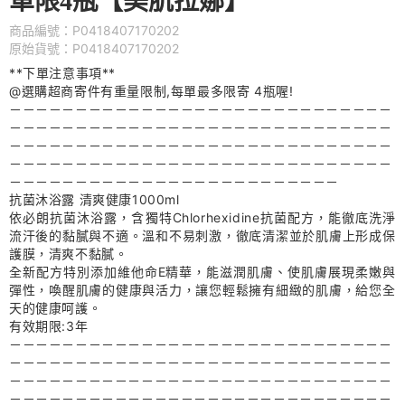
單限4瓶【美肌拉娜】
商品編號：P0418407170202
原始貨號：P0418407170202
**下單注意事項**
@選購超商寄件有重量限制,每單最多限寄 4瓶喔!
－－－－－－－－－－－－－－－－－－－－－－－－－－－－－
－－－－－－－－－－－－－－－－－－－－－－－－－－－－－
－－－－－－－－－－－－－－－－－－－－－－－－－－－－－
－－－－－－－－－－－－－－－－－－－－－－－－－－－－－
－－－－－－－－－－－－－－－－－－－－－－－－－
抗菌沐浴露 清爽健康1000ml
依必朗抗菌沐浴露，含獨特Chlorhexidine抗菌配方，能徹底洗淨
流汗後的黏膩與不適。溫和不易刺激，徹底清潔並於肌膚上形成保
護膜，清爽不黏膩。
全新配方特別添加維他命E精華，能滋潤肌膚、使肌膚展現柔嫩與
彈性，喚醒肌膚的健康與活力，讓您輕鬆擁有細緻的肌膚，給您全
天的健康呵護。
有效期限:3年
－－－－－－－－－－－－－－－－－－－－－－－－－－－－－
－－－－－－－－－－－－－－－－－－－－－－－－－－－－－
－－－－－－－－－－－－－－－－－－－－－－－－－－－－－
－－－－－－－－－－－－－－－－－－－－－－－－－－－－－