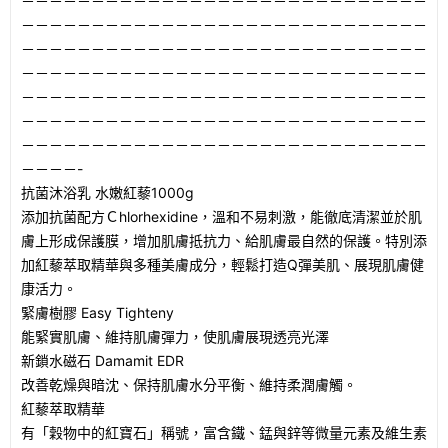
－－－－－－－－－－－－－－－－－－－－－－－－－－－－－
－－－－－－－－－－－－－－－－－－－－－－－－－－－－－
－－－－－－－－－－－－－－－－－－－－－－－－－－－－－
－－－－－－－－－－－－－－－－－－－－－－－－－－－－－
－－－－－－－－－－－－－－－－－－－－－－－－－－－－－
－－－－－－－－－－－－－－－－－－－－－－－－－－－－－
－－－－－－－－－－－－－－－－－－－－－－－－－－－－－
－－－－-
抗菌沐浴乳 水嫩紅藜1000g
添加抗菌配方Ｃhlorhexidine，溫和不易刺激，能徹底清潔並於肌
膚上形成保護膜，增加肌膚抵抗力、給肌膚最自然的保護。特別添
加紅藜萃取精華與多種美膚成分，輕鬆打造Q彈美肌、展現肌膚健
康活力。
緊膚樹膠 Easy Tighteny
能緊實肌膚、維持肌膚彈力，使肌膚展現透亮光澤
新鎖水磁石 Damamit EDR
改善乾燥與暗沈、保持肌膚水分平衡、維持柔潤膚觸。
紅藜萃取精華
有「穀物中的紅寶石」稱號，富含鐵、錳與鋅等微量元素及維生素