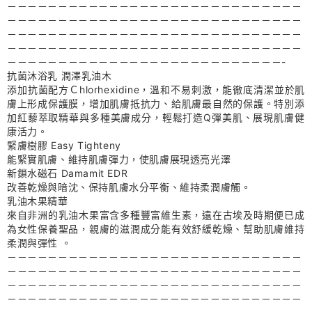
－－－－－－－－－－－－－－－－－－－－－－－－－－－－－
－－－－－－－－－－－－－－－－－－－－－－－－－－－－－
－－－－－－－－－－－－－－－－－－－－－－－－－－－－－
－－－－－－－－－－－－－－－－－－－－－－－－－－－－－
－－－－－－－－－－－－－－－－－－－－－－－－－－－-
抗菌沐浴乳 潤澤乳油木
添加抗菌配方Ｃhlorhexidine，溫和不易刺激，能徹底清潔並於肌
膚上形成保護膜，增加肌膚抵抗力、給肌膚最自然的保護。特別添
加紅藜萃取精華與多種美膚成分，輕鬆打造Q彈美肌、展現肌膚健
康活力。
緊膚樹膠 Easy Tighteny
能緊實肌膚、維持肌膚彈力，使肌膚展現透亮光澤
新鎖水磁石 Damamit EDR
改善乾燥與暗沈、保持肌膚水分平衡、維持柔潤膚觸。
乳油木果精華
來自非洲的乳油木果富含多種豐富維生素，遠在古埃及時期便已成
為女性保養聖品，親膚的滋潤成分能有效舒緩乾燥、幫助肌膚維持
柔潤與彈性 。
－－－－－－－－－－－－－－－－－－－－－－－－－－－－－
－－－－－－－－－－－－－－－－－－－－－－－－－－－－－
－－－－－－－－－－－－－－－－－－－－－－－－－－－－－
－－－－－－－－－－－－－－－－－－－－－－－－－－－－－