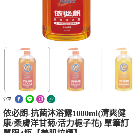
分享 :
依必朗-抗菌沐浴露1000ml(清爽健
康/柔膚洋甘菊/活力梔子花) 單筆訂