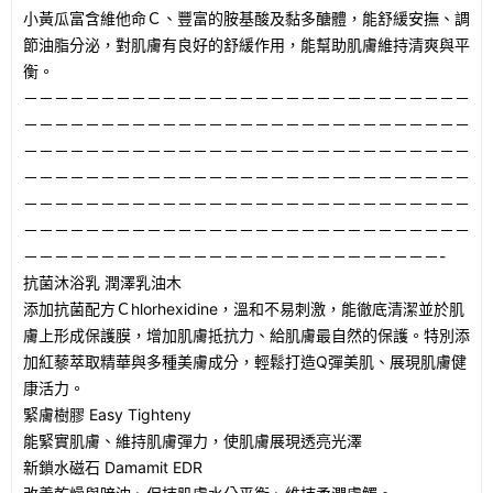
小黃瓜富含維他命Ｃ、豐富的胺基酸及黏多醣體，能舒緩安撫、調
節油脂分泌，對肌膚有良好的舒緩作用，能幫助肌膚維持清爽與平
衡。
－－－－－－－－－－－－－－－－－－－－－－－－－－－－－
－－－－－－－－－－－－－－－－－－－－－－－－－－－－－
－－－－－－－－－－－－－－－－－－－－－－－－－－－－－
－－－－－－－－－－－－－－－－－－－－－－－－－－－－－
－－－－－－－－－－－－－－－－－－－－－－－－－－－－－
－－－－－－－－－－－－－－－－－－－－－－－－－－－－－
－－－－－－－－－－－－－－－－－－－－－－－－－－－-
抗菌沐浴乳 潤澤乳油木
添加抗菌配方Ｃhlorhexidine，溫和不易刺激，能徹底清潔並於肌
膚上形成保護膜，增加肌膚抵抗力、給肌膚最自然的保護。特別添
加紅藜萃取精華與多種美膚成分，輕鬆打造Q彈美肌、展現肌膚健
康活力。
緊膚樹膠 Easy Tighteny
能緊實肌膚、維持肌膚彈力，使肌膚展現透亮光澤
新鎖水磁石 Damamit EDR