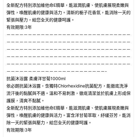
全新配方特別添加維他命E精華，能滋潤肌膚、使肌膚展現柔嫩與
彈性，喚醒肌膚的健康與活力。清新的梔子花香氛，能消除一天的
緊張與壓力，給您全天的健康呵護。
有效期限:3年
－－－－－－－－－－－－－－－－－－－－－－－－－－－－－
－－－－－－－－－－－－－－－－－－－－－－－－－－－－－
－－－－－－－－－－－－－－－－－－－－－－－－－－－－－
－－－－－－－－－－－－－－－－－－－－－－－－－－－－－
－－－－－－－－－－－－－－－－－－－－－－－－－－－－－
－－－－－－－－－－－－－－－－－－－－－－－-
抗菌沐浴露 柔膚洋甘菊1000ml
依必朗抗菌沐浴露，含獨特Chlorhexidine抗菌配方，能徹底洗淨
流汗後的黏膩與不適。溫和不易刺激，徹底清潔並於肌膚上形成保
護膜，清爽不黏膩。
全新配方特別添加維他命E精華，能滋潤肌膚、使肌膚展現柔嫩與
彈性，喚醒肌膚的健康與活力。富含洋甘菊萃取，紓緩芬芳，能消
除一天的緊張與壓力，給您全天的健康呵護。
有效期限:3年