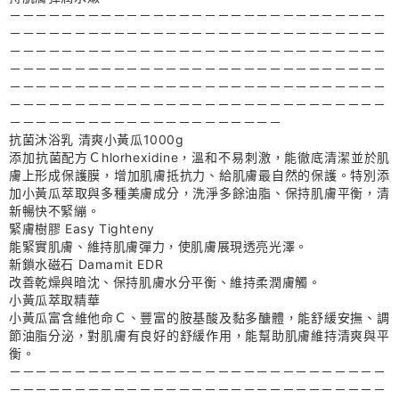
－－－－－－－－－－－－－－－－－－－－－－－－－－－－－
－－－－－－－－－－－－－－－－－－－－－－－－－－－－－
－－－－－－－－－－－－－－－－－－－－－－－－－－－－－
－－－－－－－－－－－－－－－－－－－－－－－－－－－－－
－－－－－－－－－－－－－－－－－－－－－－－－－－－－－
－－－－－－－－－－－－－－－－－－－－－－－－－－－－－
－－－－－－－－－－－－－－－－－－－－－
抗菌沐浴乳 清爽小黃瓜1000g
添加抗菌配方Ｃhlorhexidine，溫和不易刺激，能徹底清潔並於肌
膚上形成保護膜，增加肌膚抵抗力、給肌膚最自然的保護。特別添
加小黃瓜萃取與多種美膚成分，洗淨多餘油脂、保持肌膚平衡，清
新暢快不緊繃。
緊膚樹膠 Easy Tighteny
能緊實肌膚、維持肌膚彈力，使肌膚展現透亮光澤。
新鎖水磁石 Damamit EDR
改善乾燥與暗沈、保持肌膚水分平衡、維持柔潤膚觸。
小黃瓜萃取精華
小黃瓜富含維他命Ｃ、豐富的胺基酸及黏多醣體，能舒緩安撫、調
節油脂分泌，對肌膚有良好的舒緩作用，能幫助肌膚維持清爽與平
衡。
－－－－－－－－－－－－－－－－－－－－－－－－－－－－－
－－－－－－－－－－－－－－－－－－－－－－－－－－－－－