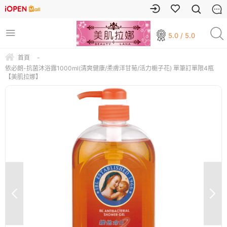
5.0 / 5.0
首頁
-
依必朗-抗菌沐浴露1000ml(清爽健康/柔膚洋甘菊/活力梔子花) 單筆訂單限4瓶
【美肌拉娜】