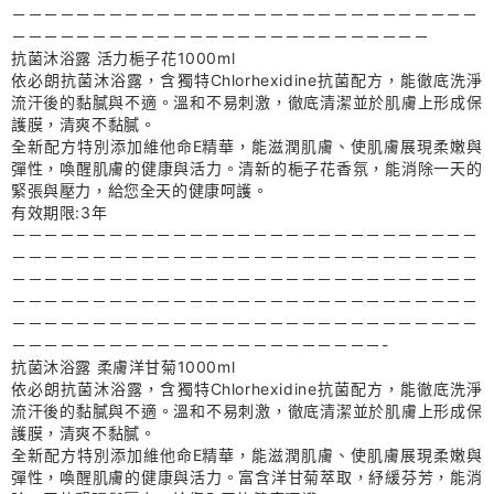
－－－－－－－－－－－－－－－－－－－－－－－－－－－－－
－－－－－－－－－－－－－－－－－－－－－－－－－－
抗菌沐浴露 活力梔子花1000ml
依必朗抗菌沐浴露，含獨特Chlorhexidine抗菌配方，能徹底洗淨
流汗後的黏膩與不適。溫和不易刺激，徹底清潔並於肌膚上形成保
護膜，清爽不黏膩。
全新配方特別添加維他命E精華，能滋潤肌膚、使肌膚展現柔嫩與
彈性，喚醒肌膚的健康與活力。清新的梔子花香氛，能消除一天的
緊張與壓力，給您全天的健康呵護。
有效期限:3年
－－－－－－－－－－－－－－－－－－－－－－－－－－－－－
－－－－－－－－－－－－－－－－－－－－－－－－－－－－－
－－－－－－－－－－－－－－－－－－－－－－－－－－－－－
－－－－－－－－－－－－－－－－－－－－－－－－－－－－－
－－－－－－－－－－－－－－－－－－－－－－－－－－－－－
－－－－－－－－－－－－－－－－－－－－－－－-
抗菌沐浴露 柔膚洋甘菊1000ml
依必朗抗菌沐浴露，含獨特Chlorhexidine抗菌配方，能徹底洗淨
流汗後的黏膩與不適。溫和不易刺激，徹底清潔並於肌膚上形成保
護膜，清爽不黏膩。
全新配方特別添加維他命E精華，能滋潤肌膚、使肌膚展現柔嫩與
彈性，喚醒肌膚的健康與活力。富含洋甘菊萃取，紓緩芬芳，能消