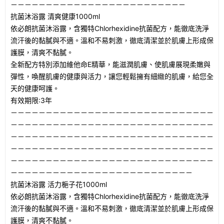
－－－－－－－－－－－－－－－－－－－－－－－－－
抗菌沐浴露 清爽健康1000ml
依必朗抗菌沐浴露，含獨特Chlorhexidine抗菌配方，能徹底洗淨
流汗後的黏膩與不適。溫和不易刺激，徹底清潔並於肌膚上形成保
護膜，清爽不黏膩。
全新配方特別添加維他命E精華，能滋潤肌膚、使肌膚展現柔嫩與
彈性，喚醒肌膚的健康與活力，讓您輕鬆擁有細緻的肌膚，給您全
天的健康呵護。
有效期限:3年
－－－－－－－－－－－－－－－－－－－－－－－－－－－－－
－－－－－－－－－－－－－－－－－－－－－－－－－－－－－
－－－－－－－－－－－－－－－－－－－－－－－－－－－－－
－－－－－－－－－－－－－－－－－－－－－－－－－－－－－
－－－－－－－－－－－－－－－－－－－－－－－－－－－－－
－－－－－－－－－－－－－－－－－－－－－－－－－－
抗菌沐浴露 活力梔子花1000ml
依必朗抗菌沐浴露，含獨特Chlorhexidine抗菌配方，能徹底洗淨
流汗後的黏膩與不適。溫和不易刺激，徹底清潔並於肌膚上形成保
護膜，清爽不黏膩。