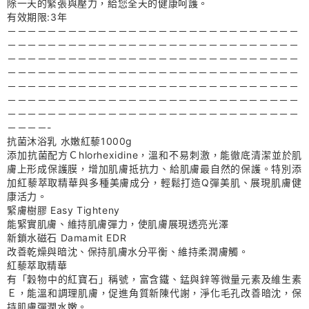
除一天的緊張與壓力，給您全天的健康呵護。
有效期限:3年
－－－－－－－－－－－－－－－－－－－－－－－－－－－－－
－－－－－－－－－－－－－－－－－－－－－－－－－－－－－
－－－－－－－－－－－－－－－－－－－－－－－－－－－－－
－－－－－－－－－－－－－－－－－－－－－－－－－－－－－
－－－－－－－－－－－－－－－－－－－－－－－－－－－－－
－－－－－－－－－－－－－－－－－－－－－－－－－－－－－
－－－－－－－－－－－－－－－－－－－－－－－－－－－－－
－－－－-
抗菌沐浴乳 水嫩紅藜1000g
添加抗菌配方Ｃhlorhexidine，溫和不易刺激，能徹底清潔並於肌
膚上形成保護膜，增加肌膚抵抗力、給肌膚最自然的保護。特別添
加紅藜萃取精華與多種美膚成分，輕鬆打造Q彈美肌、展現肌膚健
康活力。
緊膚樹膠 Easy Tighteny
能緊實肌膚、維持肌膚彈力，使肌膚展現透亮光澤
新鎖水磁石 Damamit EDR
改善乾燥與暗沈、保持肌膚水分平衡、維持柔潤膚觸。
紅藜萃取精華
有「穀物中的紅寶石」稱號，富含鐵、錳與鋅等微量元素及維生素
Ｅ，能溫和調理肌膚，促進角質新陳代謝，淨化毛孔改善暗沈，保
持肌膚彈潤水嫩。