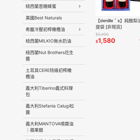
紐西蘭恩賜蜂蜜
美國Best Naturals
【denille＇s】純酪
提袋 [非現貨]
希臘冷壓初榨橄欖油
$2,400
1,580
紐西蘭MILKIO無水奶油
$
紐西蘭Nut Brothers花生
醬
土耳其CERE特級初榨橄
欖油
義大利Tiberino義式料理
包
義大利Stefania Calugi松
露
義大利MANTOVA噴霧油
｜蘋果醋