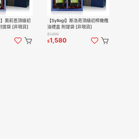
ete】奧莉恩頂級初
【Syllogi】斯洛奇頂級初榨橄欖
提袋 [非現貨]
油禮盒 附提袋 [非現貨]
$1,990
1,580
$