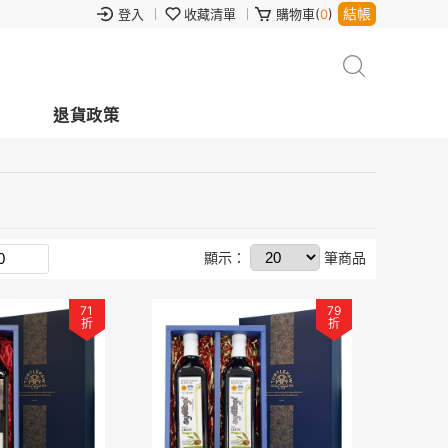
結帳
登入
收藏清單
購物車(
0
)
退貨政策
顯示：
筆商品
71
79
折
折