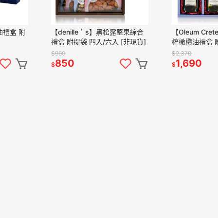
梨油禮盒 附
【denille＇s】黑松露堅果綜合
【Oleum Cr
禮盒 附提袋 四入/六入 [非現貨]
榨橄欖油禮盒 附
$990
$2,370
850
1,690
$
$