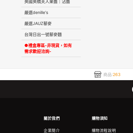
英國英橋夫人果醬｜沾醬
嚴選denille‘s
嚴選JAUZ藜麥
台灣日出一號藜麥麵
●禮盒專區-非現貨，如有
需求歡迎洽詢-
商品:
263
關於我們
購物須知
企業簡介
購物流程說明