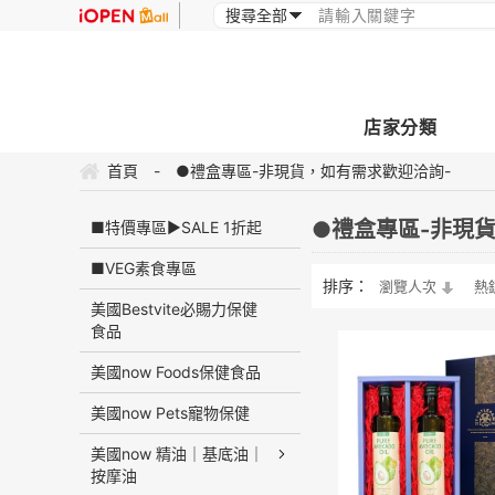
店家分類
首頁
-
●禮盒專區-非現貨，如有需求歡迎洽詢-
●禮盒專區-非現
■特價專區▶️SALE 1折起
■VEG素食專區
排序：
瀏覽人次
熱
美國Bestvite必賜力保健
食品
美國now Foods保健食品
美國now Pets寵物保健
美國now 精油｜基底油｜
按摩油