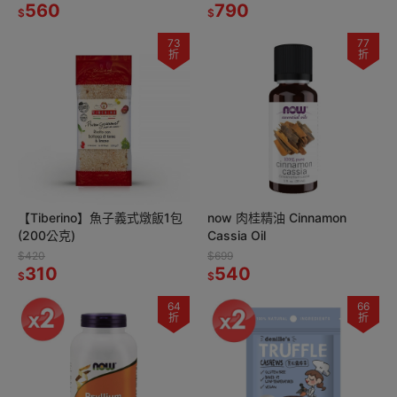
560
790
$
$
73
77
折
折
【Tiberino】魚子義式燉飯1包
now 肉桂精油 Cinnamon
(200公克)
Cassia Oil
$420
$699
310
540
$
$
64
66
折
折