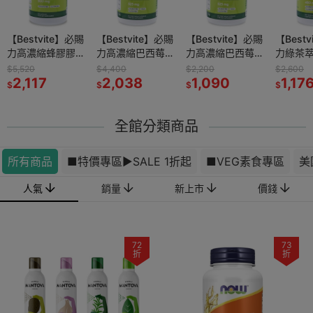
-核糖膠囊2
【Bestvite】必賜
now D-核糖膠囊1
【Bestvite】必賜
now 高濃縮接骨木
【Bestvite】必賜
now 綜合維生素膠
【Best
now 
0顆/瓶)
力高濃縮蜂膠膠囊
瓶(120顆)
力高濃縮巴西莓膠
+C膠囊2瓶組(90
力高濃縮巴西莓膠
囊2瓶組(120顆/
力綠茶萃
Cinnamo
4瓶組(120顆/瓶)
囊4瓶組(60顆/瓶)
顆/瓶)
囊2瓶組(60顆/瓶)
瓶)
素C膠囊
Oil
$5,520
$2,780
$4,400
$3,560
$2,200
$3,160
$2,600
$699
3
2,117
1,513
2,038
1,853
1,090
1,853
(120顆/
1,17
540
$
$
$
$
$
$
$
$
全館分類商品
所有商品
■特價專區▶️SALE 1折起
■VEG素食專區
美
人氣
銷量
新上市
價錢
72
73
折
折