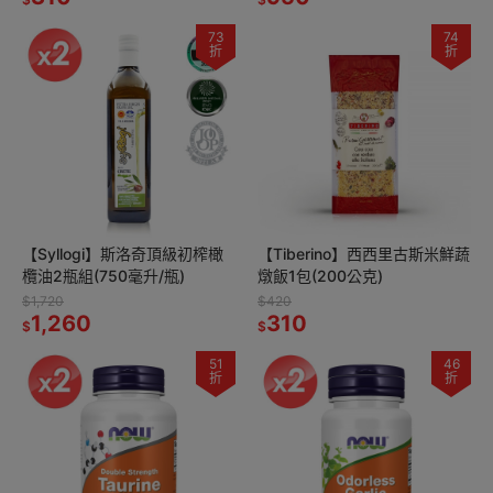
73
74
折
折
【Syllogi】斯洛奇頂級初榨橄
【Tiberino】西西里古斯米鮮蔬
欖油2瓶組(750毫升/瓶)
燉飯1包(200公克)
$1,720
$420
1,260
310
$
$
51
46
折
折