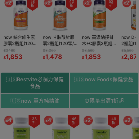
43
52
51
折
折
折
now 甘胺酸鋅膠
now 高濃縮接骨
now D-核糖膠囊
now 綜
囊2瓶組(120顆/
木+C膠囊2瓶組
2瓶組(120顆/瓶)
膠囊2瓶組
瓶)
(90顆/瓶)
顆/瓶)
$3,360
$3,560
$5,560
$3,160
1,478
1,853
2,873
1,85
$
$
$
$
🇺🇸Bestvite必賜力保健
🇺🇸now Foods保健食品
食品
🇺🇸now 單方純精油
⏰限量出清1折起
51
38
54
46
52
49
58
折
折
折
折
折
折
折