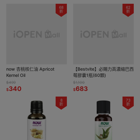
68
62
折
折
now 杏桃核仁油 Apricot
【Bestvite】必賜力高濃縮巴西
Kernel Oil
莓膠囊1瓶(60顆)
$499
$1,100
340
683
$
$
8
73
折
折