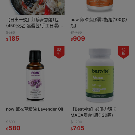
【日出一號】紅藜麥意麵1包
now 卵磷脂膠囊2瓶組(100顆/
(450公克) 無醬包/手工日曬/古
瓶)
法製作/台灣製造
$280
$1,760
185
909
$
$
83
62
折
折
now 薰衣草精油 Lavender Oil
【Bestvite】必賜力瑪卡
MACA膠囊1瓶(120顆)
$699
$1,200
580
745
$
$