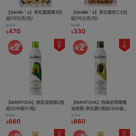
【denille＇s】黑松露腰果3包
【denille＇s】黑松露杏仁2包
組(70公克/包)
組(70公克/包)
$744
$496
470
330
$
$
67
7
折
折
【MANTOVA】酪梨油噴霧2瓶
【MANTOVA】特級初榨橄欖
組(200毫升/瓶)
油噴霧-黑松露2瓶組(200毫升/
瓶)
$980
$940
660
660
$
$
67
61