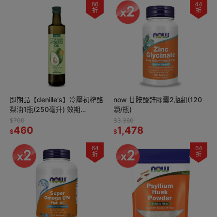
66
44
折
折
即期品【denille′s】冷壓初榨酪
now 甘胺酸鋅膠囊2瓶組(120
梨油1瓶(250毫升) 效期
顆/瓶)
2027/01
$700
$3,360
460
1,478
$
$
64
64
折
折