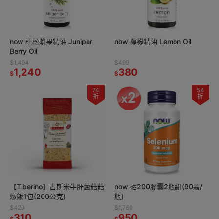
now 杜松漿果精油 Juniper
now 檸檬精油 Lemon Oil
Berry Oil
$1,494
$499
1,240
380
$
$
74
54
折
折
【Tiberino】古斯米牛肝菌菇菇
now 硒200膠囊2瓶組(90顆/
燉飯1包(200公克)
瓶)
$420
$1,760
310
950
$
$