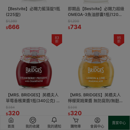
【Bestvite】必賜力藍藻錠1瓶
即期品【Bestvite】必賜力超級
(225錠)
OMEGA-3魚油膠囊1瓶(120顆)
2027/05
$1,380
$1,200
666
734
$
$
83
95
折
折
【MRS. BRIDGES】英橋夫人
【MRS. BRIDGES】英橋夫人
草莓香檳果醬1瓶(340公克) 無
檸檬萊姆果醬 無防腐劑/無麩
防腐劑/無麩質/英國原瓶原裝
質/英國原瓶原裝
$384
$336
320
320
$
$
賣家中心
66
79
首頁
我的收藏
我的通知
購物車
會員中心
折
折