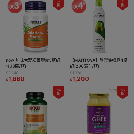
57
61
折
折
now 無味大蒜精華膠囊3瓶組
【MANTOVA】酪梨油噴霧4瓶
(100顆/瓶)
組(200毫升/瓶)
$3,240
$1,960
1,860
1,200
$
$
54
63
折
折