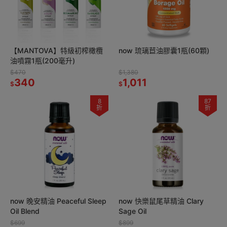
【MANTOVA】特級初榨橄欖
now 琉璃苣油膠囊1瓶(60顆)
油噴霧1瓶(200毫升)
$470
$1,380
340
1,011
$
$
8
87
折
折
now 晚安精油 Peaceful Sleep
now 快樂鼠尾草精油 Clary
Oil Blend
Sage Oil
$699
$899