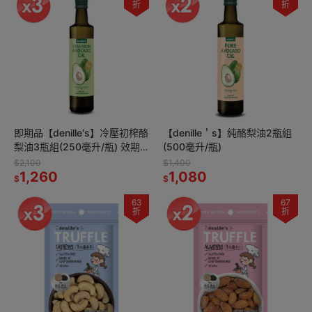
折
折
即期品【denille′s】冷壓初榨酪
【denille＇s】純酪梨油2瓶組
梨油3瓶組(250毫升/瓶) 效期
(500毫升/瓶)
2027/01
$2,100
$1,400
1,260
1,080
$
$
63
67
折
折