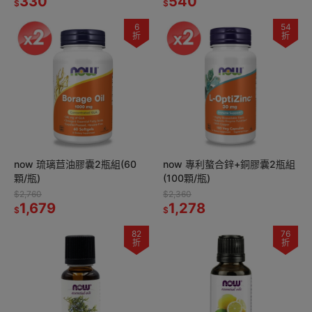
330
540
$
$
6
54
折
折
now 琉璃苣油膠囊2瓶組(60
now 專利螯合鋅+銅膠囊2瓶組
顆/瓶)
(100顆/瓶)
$2,760
$2,360
1,679
1,278
$
$
82
76
折
折