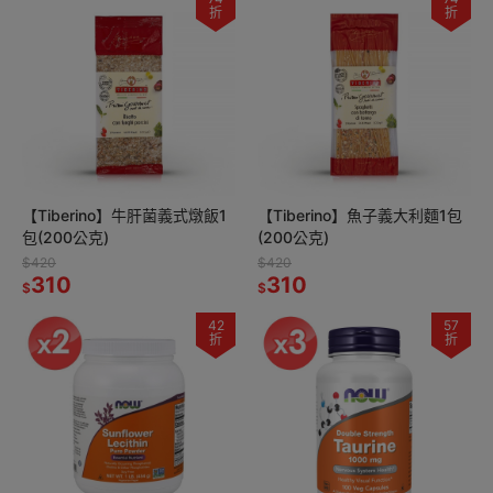
折
折
【Tiberino】牛肝菌義式燉飯1
【Tiberino】魚子義大利麵1包
包(200公克)
(200公克)
$420
$420
310
310
$
$
42
57
折
折