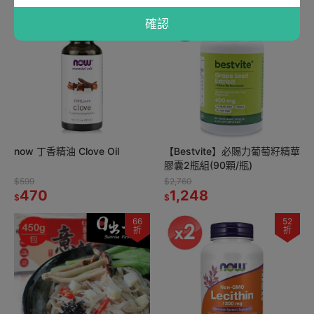
78
45
折
折
確認
now 丁香精油 Clove Oil
【Bestvite】必賜力葡萄籽精華
膠囊2瓶組(90顆/瓶)
$599
$2,760
470
1,248
$
$
66
52
折
折