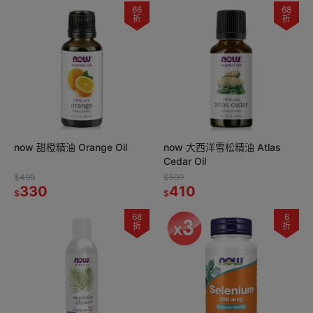
66
68
折
折
now 甜橙精油 Orange Oil
now 大西洋雪松精油 Atlas
Cedar Oil
$499
$599
330
410
$
$
68
6
折
折