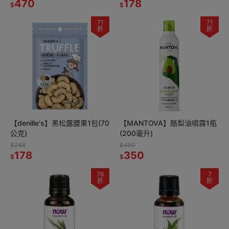
470
178
$
$
71
71
折
折
【denille′s】黑松露腰果1包(70
【MANTOVA】酪梨油噴霧1瓶
公克)
(200毫升)
$248
$490
178
350
$
$
76
7
折
折