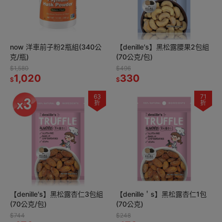
now 洋車前子粉2瓶組(340公
【denille′s】黑松露腰果2包組
克/瓶)
(70公克/包)
$1,580
$496
1,020
330
$
$
63
71
折
折
【denille′s】黑松露杏仁3包組
【denille＇s】黑松露杏仁1包
(70公克/包)
(70公克)
$744
$248