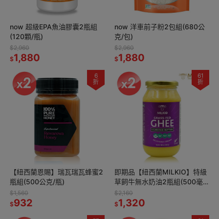
now 超級EPA魚油膠囊2瓶組
now 洋車前子粉2包組(680公
(120顆/瓶)
克/包)
$2,960
$2,960
1,880
1,880
$
$
6
61
折
折
【紐西蘭恩賜】瑞瓦瑞瓦蜂蜜2
即期品【紐西蘭MILKIO】特級
瓶組(500公克/瓶)
草飼牛無水奶油2瓶組(500毫
升/瓶)
$1,560
$2,160
932
1,320
$
$