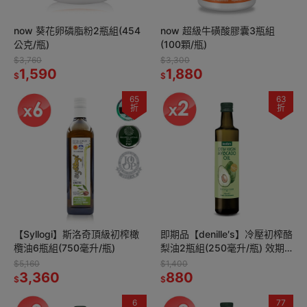
now 葵花卵磷脂粉2瓶組(454
now 超級牛磺酸膠囊3瓶組
公克/瓶)
(100顆/瓶)
$3,760
$3,300
1,590
1,880
$
$
65
63
折
折
【Syllogi】斯洛奇頂級初榨橄
即期品【denille′s】冷壓初榨酪
欖油6瓶組(750毫升/瓶)
梨油2瓶組(250毫升/瓶) 效期
2027/01
$5,160
$1,400
3,360
880
$
$
6
77