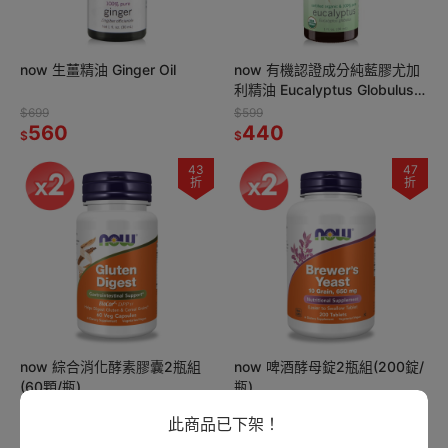
now 生薑精油 Ginger Oil
now 有機認證成分純藍膠尤加
利精油 Eucalyptus Globulus
Oil, Organic
$699
$599
560
440
$
$
43
47
折
折
now 綜合消化酵素膠囊2瓶組
now 啤酒酵母錠2瓶組(200錠/
(60顆/瓶)
瓶)
$3,560
$2,760
此商品已下架！
1,525
1,294
$
$