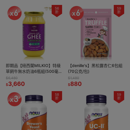
56
59
折
折
即期品【紐西蘭MILKIO】特級
【denille′s】黑松露杏仁6包組
草飼牛無水奶油6瓶組(500毫
(70公克/包)
升/瓶)
$6,480
$1,480
3,660
880
$
$
58
59
折
折