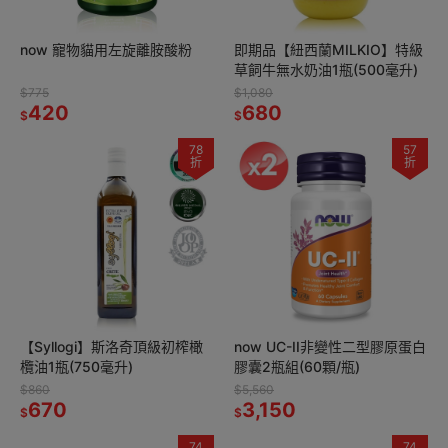
now 寵物貓用左旋離胺酸粉
即期品【紐西蘭MILKIO】特級
草飼牛無水奶油1瓶(500毫升)
$775
$1,080
420
680
$
$
78
57
折
折
【Syllogi】斯洛奇頂級初榨橄
now UC-II非變性二型膠原蛋白
欖油1瓶(750毫升)
膠囊2瓶組(60顆/瓶)
$860
$5,560
670
3,150
$
$
74
74