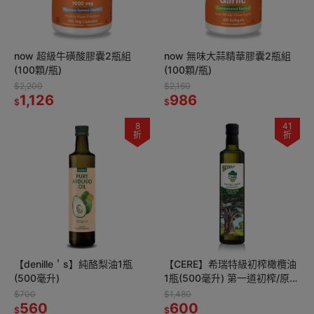
now 超級牛磺酸膠囊2瓶組
now 無味大蒜精華膠囊2瓶組
(100顆/瓶)
(100顆/瓶)
$2,200
$2,160
1,126
986
$
$
8
41
折
折
【denille＇s】純酪梨油1瓶
【CERE】希瑞特級初榨橄欖油
(500毫升)
1瓶(500毫升) 第一道初榨/原瓶
原裝進口
$700
$1,480
560
600
$
$