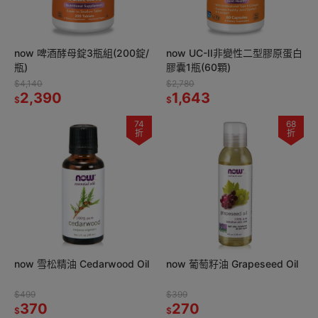
now 啤酒酵母錠3瓶組(200錠/
now UC-II非變性二型膠原蛋白
瓶)
膠囊1瓶(60顆)
$4,140
$2,780
2,390
1,643
$
$
74
68
折
折
now 雪松精油 Cedarwood Oil
now 葡萄籽油 Grapeseed Oil
$499
$399
370
270
$
$