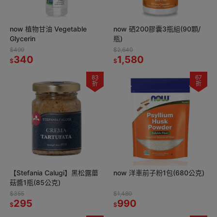
now 植物甘油 Vegetable
now 硒200膠囊3瓶組(90顆/
Glycerin
瓶)
$499
$2,640
340
1,580
$
$
83
67
折
折
【Stefania Calugi】黑松露蘑
now 洋車前子粉1包(680公克)
菇醬1瓶(85公克)
$355
$1,480
295
990
$
$