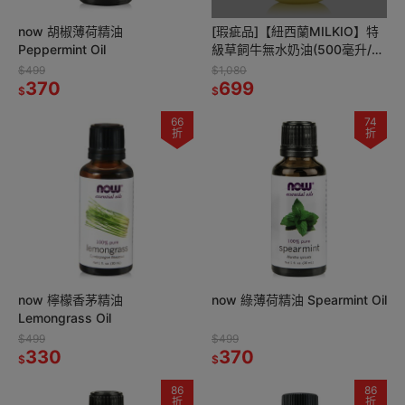
now 胡椒薄荷精油
[瑕疵品]【紐西蘭MILKIO】特
Peppermint Oil
級草飼牛無水奶油(500毫升/
瓶)
$499
$1,080
370
699
$
$
66
74
折
折
now 檸檬香茅精油
now 綠薄荷精油 Spearmint Oil
Lemongrass Oil
$499
$499
330
370
$
$
86
86
折
折