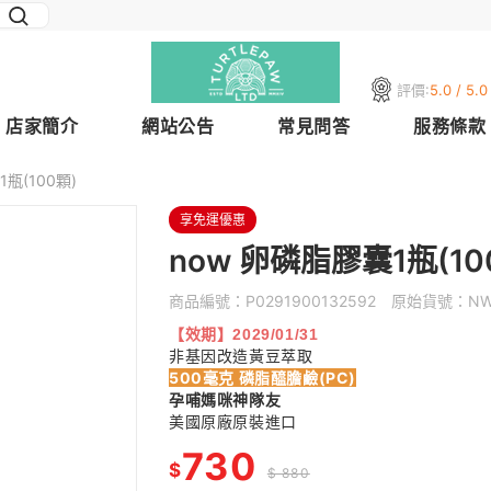
評價:
5.0 / 5.0
店家簡介
網站公告
常見問答
服務條款
瓶(100顆)
享免運優惠
now 卵磷脂膠囊1瓶(10
商品編號：
P0291900132592
原始貨號：
NW
【效期】2029/01/31
非基因改造黃豆萃取
500毫克 磷脂醯膽鹼(PC)
孕哺媽咪神隊友
美國原廠原裝進口
730
$
$ 880