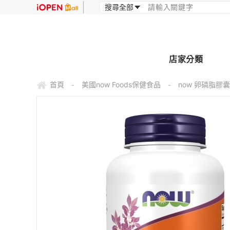
店家分類
首頁
美國now Foods保健食品
now 卵磷脂膠囊1
-
-