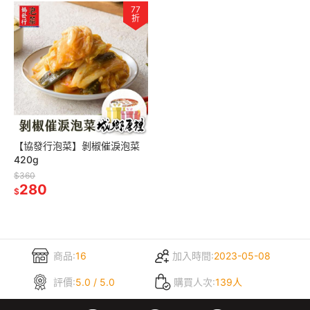
77
折
【協發行泡菜】剝椒催淚泡菜
420g
$360
280
$
商品:
16
加入時間:
2023-05-08
評價:
5.0 / 5.0
購買人次:
139人