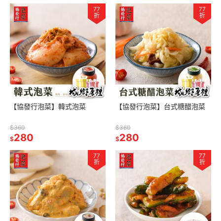
77
77
折
折
【協發行泡菜】韓式泡菜
【協發行泡菜】台式糖醋泡菜
$360
$360
280
280
$
$
77
77
折
折