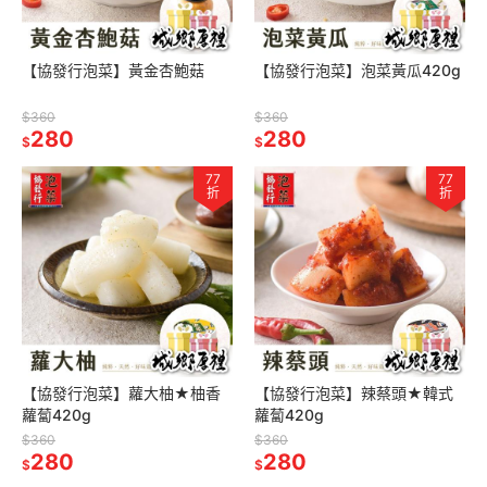
【協發行泡菜】黃金杏鮑菇
【協發行泡菜】泡菜黃瓜420g
$360
$360
280
280
$
$
77
77
折
折
【協發行泡菜】蘿大柚★柚香
【協發行泡菜】辣蔡頭★韓式
蘿蔔420g
蘿蔔420g
$360
$360
280
280
$
$