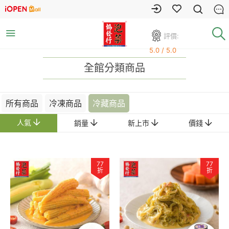
評價:
5.0 / 5.0
全館分類商品
所有商品
冷凍商品
冷藏商品
人氣
銷量
新上市
價錢
77
77
折
折