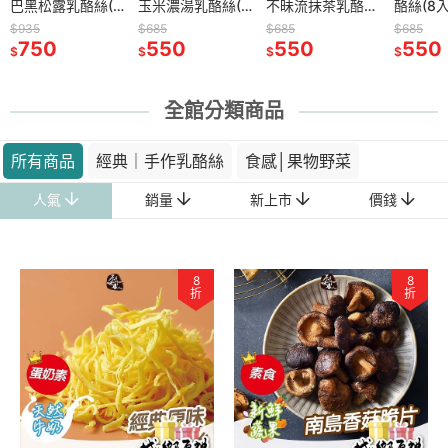
(8入/淘氣
巴黑松露乳酪絲(8
蘋果脆片(8入/淘氣
玉米濃湯乳酪絲(8
香菇脆片(8入/淘氣
不昧流抹茶乳酪絲
蔬菜脆片(8入/淘氣
酪絲(8入
入/淘氣包)
包)
入/淘氣包)
包)
(8入/淘氣包)
包)
$935
$485
$685
$535
$685
$460
$685
750
390
550
430
550
370
550
$
$
$
$
$
$
$
全館分類商品
所有商品
經典｜手作乳酪絲
食感│果物野菜
人氣
銷量
新上市
價錢
8
8
折
折