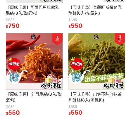
【原味千尋】阿爾巴黑松露乳
【原味千尋】普蘿旺斯羅勒乳
酪絲(8入/淘氣包)
酪絲(8入/淘氣包)
$935
$685
750
550
$
$
8
8
折
折
【原味千尋】辛‧乳酪絲(8入/淘
【原味千尋】出雲不昧流抹茶
氣包)
乳酪絲(8入/淘氣包)
$685
$685
550
550
$
$