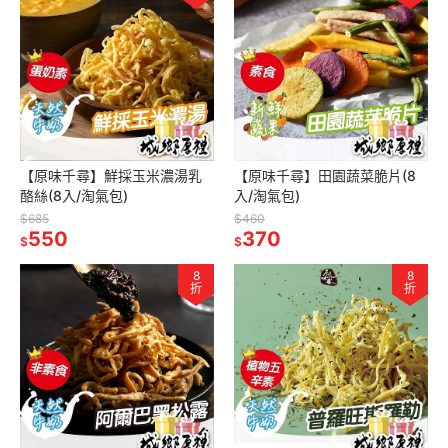
【原味千尋】鮮採玉米濃湯乳
【原味千尋】田園蔬菜脆片(8
酪絲(8入/淘氣包)
入/淘氣包)
$685
$460
550
370
$
$
8
8
折
折