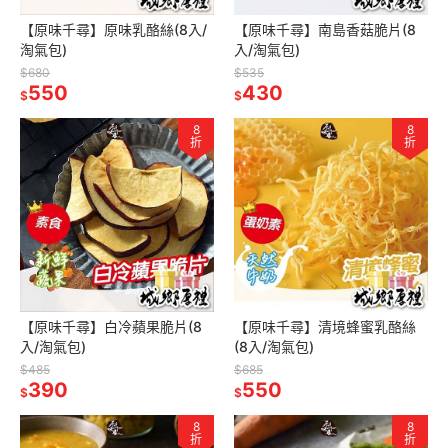
【原味千尋】原味乳酪絲(8入/
【原味千尋】南島香菇脆片(8
淘氣包)
入/淘氣包)
$680
$535
550
430
$
$
8
8
折
折
【原味千尋】白冷蘋果脆片(8
【原味千尋】清境蜂蜜乳酪絲
入/淘氣包)
(8入/淘氣包)
$485
$685
390
550
$
$
8
8
折
折