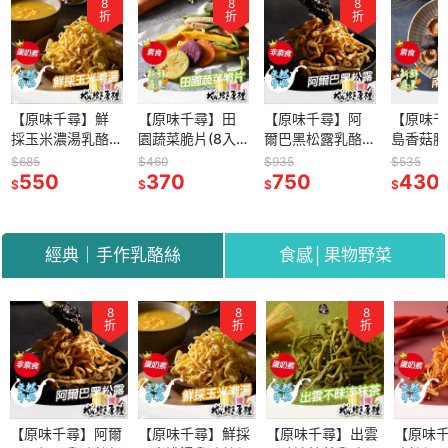
8
8
8
折
折
折
【原味千尋】鮮
【原味千尋】田
【原味千尋】阿
【原味千
採玉米濃湯乳酪
園蔬菜脆片(8入/
爾巴黑松露乳酪
島香菇脆片
絲(8入/淘氣包)
淘氣包)
絲(8入/淘氣包)
淘氣包)
$685
$460
$935
$535
550
370
750
430
$
$
$
$
經典｜手作乳酪絲
食感│果物野菜
8
8
8
8
8
8
8
折
折
折
折
折
折
折
千尋】田園
【原味千尋】阿爾
【原味千尋】白冷
【原味千尋】鮮採
【原味千尋】南島
【原味千尋】出雲
【原味千尋】田園
【原味千