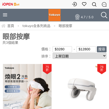
4.7 / 5.0
首頁
-
tokuyo全系列商品
-
眼部按摩
眼部按摩
共
3
個結果
價格：
排序：
75
76
折
折