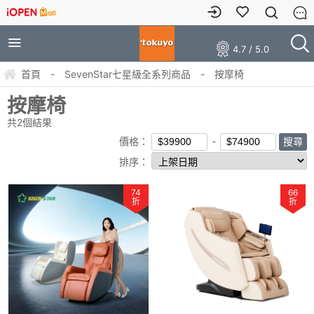
4.7 / 5.0
首頁
-
SevenStar七星級全系列商品
-
按摩椅
按摩椅
共
2
個結果
價格：
排序：
74
66
折
折