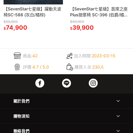
【SevenStar七星級】躍動天波
【SevenStar七星級】首席之座
椅SC-588 (灰白/橘棕)
Plus按摩椅 SC-396 (伯爵/橘
棕)
$99,900
$59,900
74,900
39,900
$
$
商品:
42
加入時間:
2023-03-15
評價:
4.7 / 5.0
購買人次:
230人
關於我們
購物須知
聯絡我們