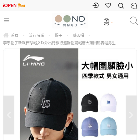
-
首頁
-
流行時尚
-
帽子
-
鴨舌帽
-
李寧帽子新款棒球帽女戶外出行旅行遮陽帽寬帽簷大頭圍鴨舌帽男生