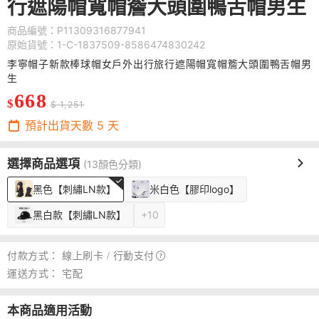
行遮陽帽寬帽簷大頭圍鴨舌帽男生
商品編號：P11309316877941
原始貨號：1-C-1837509-8586474830242
李寧帽子新款棒球帽女戶外出行旅行遮陽帽寬帽簷大頭圍鴨舌帽男
生
668
$
$ 1,251
預計出貨天數
5
天
選擇商品選項
(13顏色分類)
黑色【刺繡LN款】
米白色【膠印logo】
黑白款【刺繡LN款】
+10
付款方式：
線上刷卡 /
行動支付
運送方式：
宅配
本商品適用活動