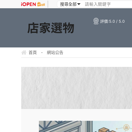
評價:
5.0 / 5.0
首頁
-
網站公告