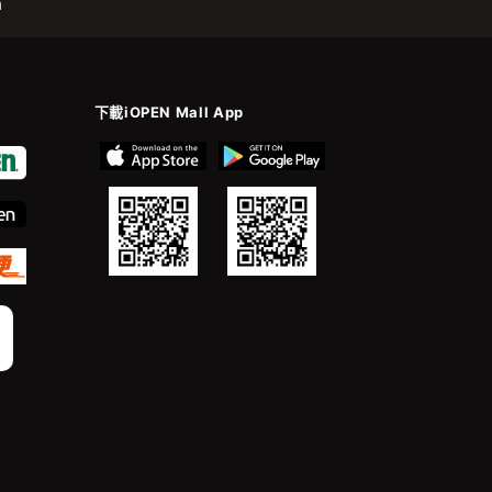
m
下載iOPEN Mall App