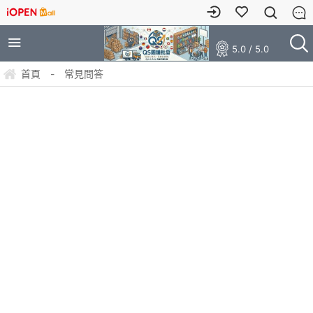
5.0 / 5.0
首頁
-
常見問答