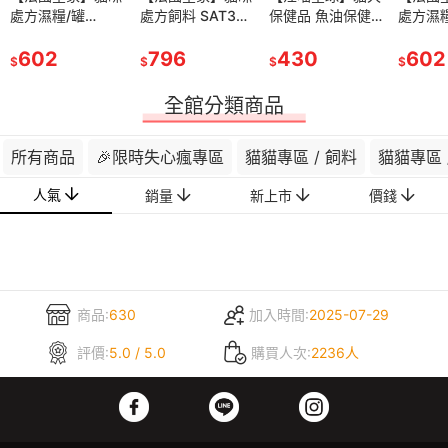
處方濕糧/罐
處方飼料 SAT34
保健品 魚油保健
處方濕
頭/ICU RF23CW
飽足感體重管理配
純肉泥
頭/ICU
腎臟病配方濕糧
602
方
796
430
胃道配
602
$
$
$
$
(雞肉)
全館分類商品
所有商品
🎉限時失心瘋專區
貓貓專區 / 飼料
貓貓專區 
人氣
銷量
新上市
價錢
商品:
630
加入時間:
2025-07-29
評價:
5.0 / 5.0
購買人次:
2236人