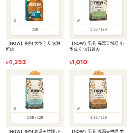
【NOW】狗狗 大型老犬 無穀
【NOW】狗狗 高湯天然糧 小
鮮肉
型成犬 無穀雞肉
4,253
1,010
$
$
【NOW】狗狗 高湯天然糧 小
【NOW】狗狗 高湯天然糧 中