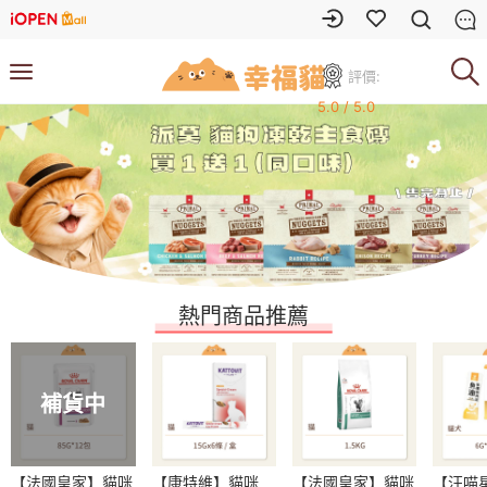
評價:
5.0 / 5.0
熱門商品推薦
補貨中
【法國皇家】貓咪
【康特維】貓咪
【法國皇家】貓咪
【汪喵