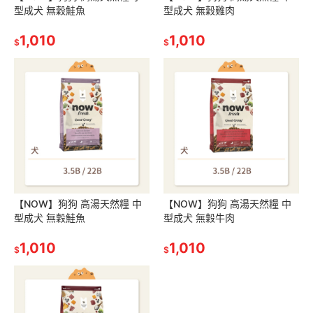
型成犬 無穀鮭魚
型成犬 無穀雞肉
1,010
1,010
$
$
【NOW】狗狗 高湯天然糧 中
【NOW】狗狗 高湯天然糧 中
型成犬 無穀鮭魚
型成犬 無穀牛肉
1,010
1,010
$
$