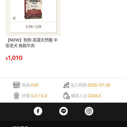
【NOW】狗狗 高湯天然糧 中
型老犬 無穀牛肉
1,010
$
商品:
630
加入時間:
2025-07-29
評價:
5.0 / 5.0
購買人次:
2245人