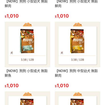
【NOW】狗狗 小型幼犬 無穀
【NOW】狗狗 小型成犬 無穀
鮮肉
鮮肉
1,010
1,010
$
$
【NOW】狗狗 小型成犬 無穀
【NOW】狗狗 中型幼犬 無穀
鮮魚
鮮肉
1,010
1,010
$
$