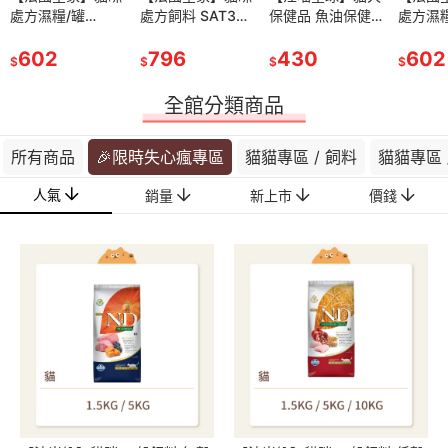
處方濕糧/罐
處方飼料 SAT34
保健品 魚油保健
處方濕
頭/ICU RF23CW
飽足感體重管理配
純肉泥
頭/ICU
腎臟病配方濕糧
602
方
796
430
胃道配
602
$
$
$
$
(雞肉)
全館分類商品
所有商品
🎉限時失心瘋專區
貓貓專區 / 飼料
貓貓專區 
人氣
銷量
新上市
價錢