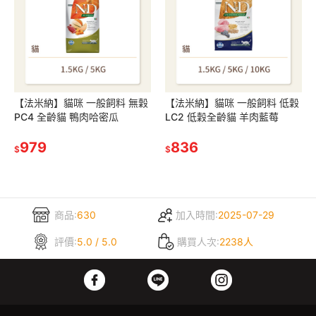
【法米納】貓咪 一般飼料 無穀
【法米納】貓咪 一般飼料 低穀
PC4 全齡貓 鴨肉哈密瓜
LC2 低穀全齡貓 羊肉藍莓
979
836
$
$
商品:
630
加入時間:
2025-07-29
評價:
5.0 / 5.0
購買人次:
2238人