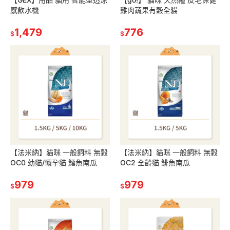
感飲水機
雞肉蔬果有穀全貓
1,479
776
$
$
【法米納】貓咪 一般飼料 無穀
【法米納】貓咪 一般飼料 無穀
OC0 幼貓/懷孕貓 鱈魚南瓜
OC2 全齡貓 鯡魚南瓜
979
979
$
$