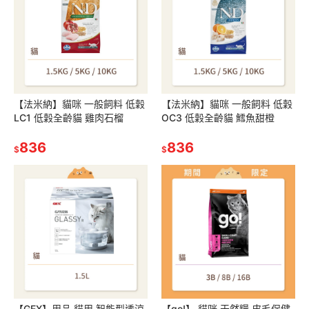
【法米納】貓咪 一般飼料 低穀
【法米納】貓咪 一般飼料 低穀
LC1 低穀全齡貓 雞肉石榴
OC3 低穀全齡貓 鱈魚甜橙
836
836
$
$
【GEX】用品 貓用 智能型透涼
【go!】 貓咪 天然糧 皮毛保健