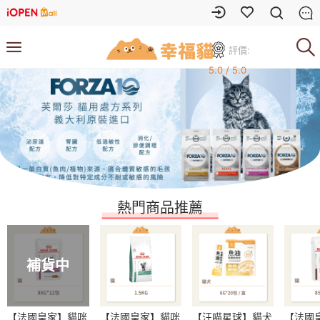
評價:
5.0 / 5.0
熱門商品推薦
補貨中
【法國皇家】貓咪
【法國皇家】貓咪
【汪喵星球】貓犬
【法國