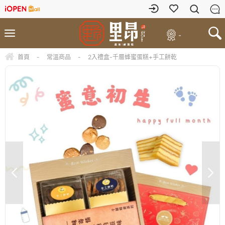
-
首頁
-
常溫商品
-
2入禮盒-千層蜂蜜蛋糕+手工餅乾