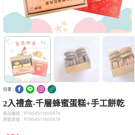
分享 :
2入禮盒-千層蜂蜜蛋糕+手工餅乾
商品編號：P7954511605679
原始貨號：P7954511605679