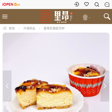
-
首頁
-
冷凍商品
-
藍莓乳酪起司杯