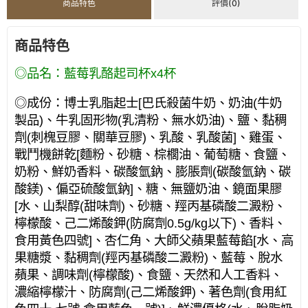
商品特色
評價(0)
商品特色
◎品名：藍莓乳酪起司杯x4杯
◎成份：博士乳脂起士[巴氏殺菌牛奶、奶油(牛奶
製品)、牛乳固形物(乳清粉、無水奶油)、鹽、黏稠
劑(刺槐豆膠、關華豆膠)、乳酸、乳酸菌]、雞蛋、
戰鬥機餅乾[麵粉、砂糖、棕櫚油、葡萄糖、食鹽、
奶粉、鮮奶香料、碳酸氫鈉、膨脹劑(碳酸氫鈉、碳
酸鎂)、偏亞硫酸氫鈉]、糖、無鹽奶油、鏡面果膠
[水、山梨醇(甜味劑)、砂糖、羥丙基磷酸二澱粉、
檸檬酸、己二烯酸鉀(防腐劑0.5g/kg以下)、香料、
食用黃色四號]、杏仁角、大師父蘋果藍莓餡[水、高
果糖漿、黏稠劑(羥丙基磷酸二澱粉)、藍莓、脫水
蘋果、調味劑(檸檬酸)、食鹽、天然和人工香料、
濃縮檸檬汁、防腐劑(己二烯酸鉀)、著色劑(食用紅