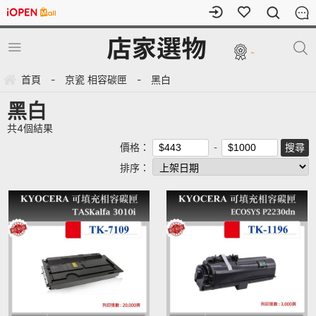
-
首頁
-
京瓷 相容碳匣
-
黑白
黑白
共
4
個結果
價格：
排序：