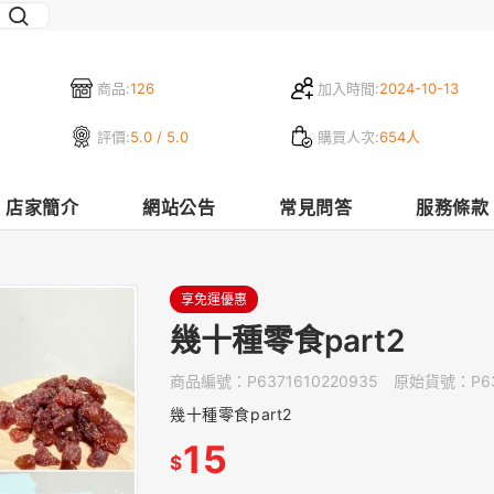
商品:
126
加入時間:
2024-10-13
評價:
5.0 / 5.0
購買人次:
654人
店家簡介
網站公告
常見問答
服務條款
享免運優惠
幾十種零食part2
商品編號：
P6371610220935
原始貨號：
P6
幾十種零食part2
15
$