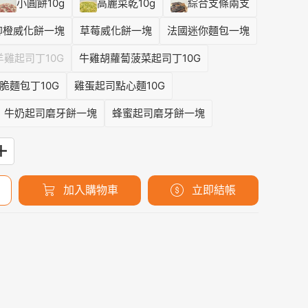
小圓餅10g
高麗菜乾10g
綜合支條兩支
柳橙威化餅一塊
草莓威化餅一塊
法國迷你麵包一塊
羊雞起司丁10G
牛雞胡蘿蔔菠菜起司丁10G
脆麵包丁10G
雞蛋起司點心麵10G
牛奶起司磨牙餅一塊
蜂蜜起司磨牙餅一塊
加入購物車
立即結帳