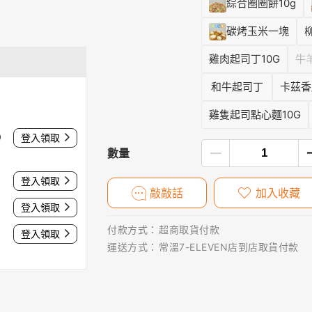
綜合圈圈餅10g
碳烤玉米一塊
雞肉起司丁10G
牛
和牛起司丁
卡茲香
雞隻起司點心麵10G
0
登入領取
數量
登入領取
敲敲話
加入收藏
登入領取
付款方式：
超商取貨付款
登入領取
運送方式：
常溫7-ELEVEN店到店取貨付款