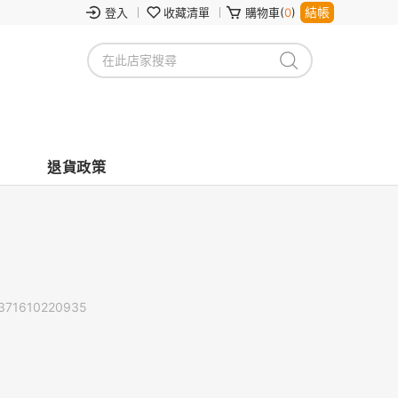
結帳
登入
收藏清單
購物車(
0
)
退貨政策
371610220935