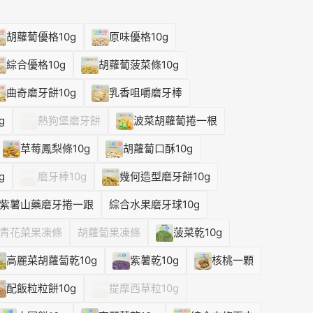
胡蘿蔔優格10g
原味優格10g
綜合優格10g
胡蘿蔔菠菜條10g
曲奇磨牙餅10g
乳香咀嚼磨牙棒
g
熱狗堡磨牙餅
波菜胡蘿蔔捲一根
草莓鳳梨條10g
胡蘿蔔口酥10g
g
磨牙棒10g
幾何造型磨牙餅10g
紫薯山藥磨牙捲一跟
綜合水果磨牙球10g
青花菜果凍條
胡蘿蔔果凍條
菠菜乾10g
高麗菜胡蘿蔔乾10g
紫薯乾10g
核桃一顆
配飯粒粒餅10g
提摩西草粒10g