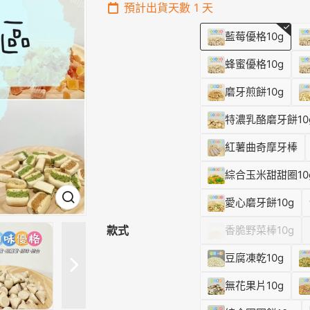
預計出貨天數
1
天
藍莓優格10g
蜂蜜優格10g
磨牙煎餅10g
特濃乳酪磨牙餅10
紅薯曲奇摩牙棒
綜合玉米甜甜圈10
愛心磨牙餅10g
款式
香脆野菜棒10g
豆腐凍乾10g
無花果片10g