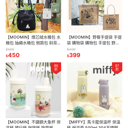
【MOOMIN】燈芯絨水桶包 水
【MOOMIN】野餐手提袋 手提
桶包 抽繩水桶包 側肩包 斜背包
袋 購物袋 購物包 手提包 野餐
收納包 外出包 辦公包
袋 手提包 外出包
$590
$499
450
399
$
$
86
87
折
折
【MOOMIN】不鏽鋼大象杯 保
【MIFFY】馬卡龍保溫杯 保溫
溫杯 隨行杯 咖啡杯 吸管杯
杯 保溫壺 500ml 304不鏽鋼保