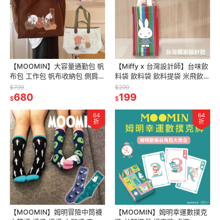
【MOOMIN】大容量通勤包 帆
【Miffy x 台灣設計師】台味飲
布包 工作包 帆布收納包 側肩包
料袋 飲料袋 飲料提袋 米飛飲料
手提包 大容量手提包 背包 背囊
袋 米飛手提袋 米飛兔 茄芷袋
$799
$299
斜背包 職場包
680
199
$
$
64
64
折
折
【MOOMIN】姆明冒險中筒襪
【MOOMIN】姆明幸運數撲克