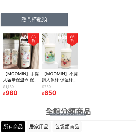
1200ML 保溫 雙
1200ML 保溫 雙
1200ML 保溫 雙
1200ML
飲保溫壺
飲保溫壺
飲保溫壺
飲保溫壺
熱門杯瓶類
83
86
折
折
【MOOMIN】手提
【MOOMIN】不鏽
大容量保溫壺 保溫
鋼大象杯 保溫杯
壺 保溫杯 大容量
隨行杯 咖啡杯 吸
$1,180
$750
保溫杯 1200ML
980
管杯 380ml 不鏽
650
$
$
保溫 雙飲保溫壺
鋼吸管杯
全館分類商品
所有商品
居家用品
包袋類商品