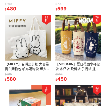
陶瓷杯
兒童背包
$590
$799
480
599
$
$
85
76
折
折
【MIFFY】台灣設計款 大容量
【MOOMIN】夏日花園水杯提
帆布購物包 帆布購物袋 超大購
袋 水杯袋 飲料袋 手提袋 提袋
物袋 購物袋 帆布袋 帆布包
帆布袋 購物袋 手搖飲
$680
$590
580
450
$
$
5
83
折
折