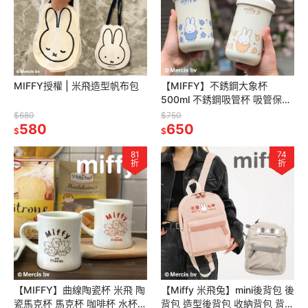
MIFFY授權 | 米飛造型帆布包
【MIFFY】不銹鋼大象杯
500ml 不銹鋼吸管杯 吸管保溫
杯 保溫杯 咖啡杯 隨行杯
$680
$750
580
650
$
$
81
74
折
折
【MIFFY】曲線陶瓷杯 米飛 陶
【Miffy 米飛兔】mini後背包 後
瓷馬克杯 馬克杯 咖啡杯 水杯
背包 造型後背包 收納背包 背包