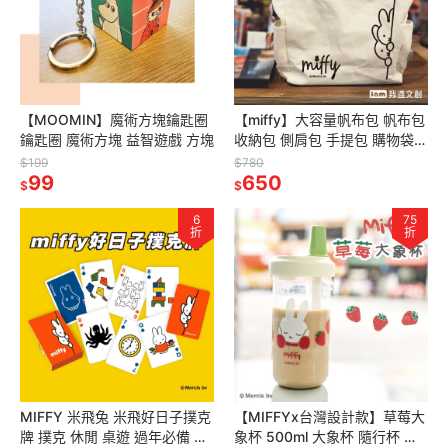
【MOOMIN】魔術方塊鑰匙圈
【miffy】大容量帆布包 帆布包
鑰匙圈 魔術方塊 益智遊戲 方塊
收納包 側肩包 手提包 購物袋
通勤包 筆電包 大容量多口袋帆
$199
$780
99
布包
650
$
$
6
75
折
折
MIFFY 米飛兔 米飛好日子撲克
【MIFFYx台灣設計款】草莓大
牌 撲克 休閒 桌遊 過年必備 打
象杯 500ml 大象杯 隨行杯 飲