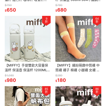
380ml 不鏽鋼吸管杯
溫杯 水杯 咖啡杯 隨行杯
$750
$780
650
680
$
$
9
64
折
折
【MIFFY】手提雙飲大容量保
【MIFFY】繽紛萌趣中筒襪 中
溫杯 保溫壺 保溫杯 1200ML
筒襪 襪子 棉襪 小腿襪 女襪 襪
大容量保溫杯 手提保溫壺
米飛襪子
$1,080
$280
980
180
$
$
85
86
折
折