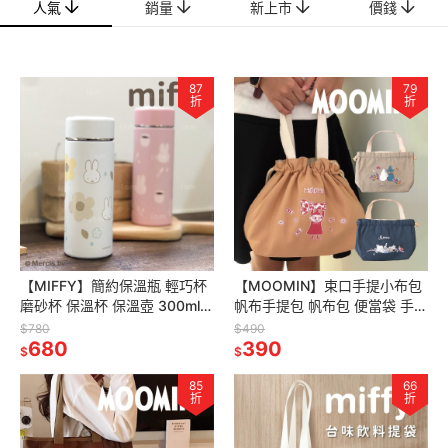
人氣
銷量
新上市
價錢
87
79
折
折
【MIFFY】簡約保溫瓶 輕巧杯
【MOOMIN】束口手提小布包
磨砂杯 保溫杯 保溫壺 300ml
帆布手提包 帆布包 便當袋 手提
輕便保溫杯 濾茶保溫杯
袋 小手提 手提包 購物包 收納
$780
$490
680
袋 托特包
390
$
$
85
66
折
折