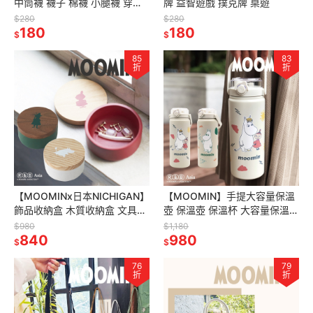
中筒襪 襪子 棉襪 小腿襪 穿搭
牌 益智遊戲 撲克牌 桌遊
印花 成人襪子 兒童襪子
$280
$280
180
180
$
$
85
83
折
折
【MOOMINx日本NICHIGAN】
【MOOMIN】手提大容量保溫
飾品收納盒 木質收納盒 文具收
壺 保溫壺 保溫杯 大容量保溫杯
納盒 收納盒 原木收納盒 日本進
1200ML 保溫 雙飲保溫壺
$980
$1,180
口 姆明收納盒
840
980
$
$
76
79
折
折