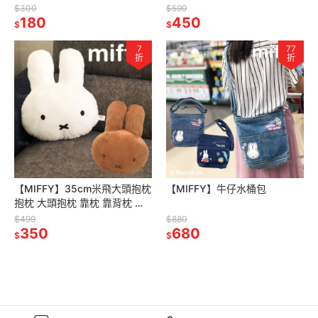
牌 正版授權
料杯 冷水壺
$300
$599
180
450
$
$
7
77
折
折
【MIFFY】35cm米飛大頭抱枕
【MIFFY】牛仔水桶包
抱枕 大頭抱枕 靠枕 靠背枕 米
飛抱枕
$499
$880
350
680
$
$