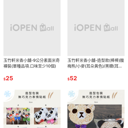
玉竹軒米香小舖-9公分素面米奇
玉竹軒米香小舖-造型款(棒棒)酸
裸裝(單種品項.口味至少10個)
梅熊/小麥(耳朵黃色)/黑糖(耳朵
粉紅色)單種品項.口味至少10個
25
52
$
$