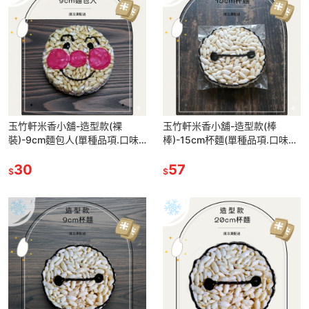
玉竹軒米香小舖-造型款(裸
玉竹軒米香小舖-造型款(棒
裝)-9cm麵包人(單種品項.口味
棒)-15cm杯麵(單種品項.口味至
至少10個)
少10個)
30
57
$
$