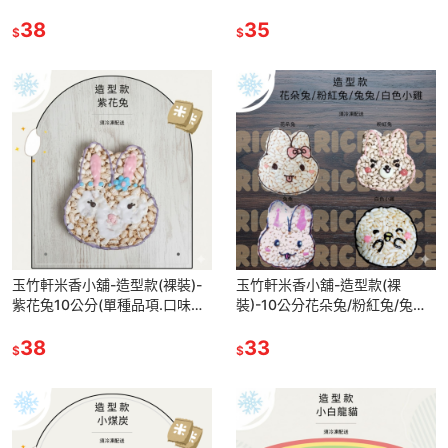
種品項.口味至少10個)
38
35
$
$
玉竹軒米香小舖-造型款(裸裝)-
玉竹軒米香小舖-造型款(裸
紫花兔10公分(單種品項.口味至
裝)-10公分花朵兔/粉紅兔/兔兔/
少10個)
白色小雞(單種品項.口味至少10
38
個)
33
$
$