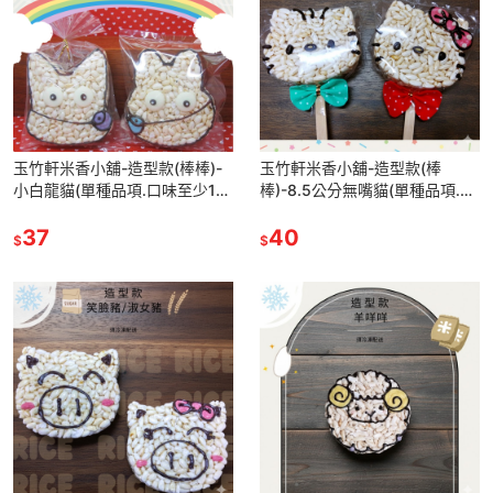
玉竹軒米香小舖-造型款(棒棒)-
玉竹軒米香小舖-造型款(棒
小白龍貓(單種品項.口味至少10
棒)-8.5公分無嘴貓(單種品項.口
個)
味至少10個)
37
40
$
$