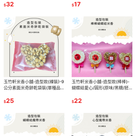
32
少10個)
17
$
$
玉竹軒米香小舖-造型款(裸裝)-9
玉竹軒米香小舖-造型款(棒棒)-
公分素面米奇餅乾袋裝(單種品
蝴蝶結愛心/圓形(原味/黑糖/胚
項.口味至少10個)
芽米/小麥/玉米)(單種品項.口味
25
至少10個)
22
$
$