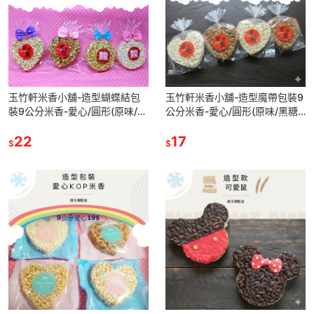
玉竹軒米香小舖-造型蝴蝶結包
玉竹軒米香小舖-造型魔帶包裝9
裝9公分米香-愛心/圓形(原味/黑
公分米香-愛心/圓形(原味/黑糖/
糖/胚芽米/小麥/玉米)(單種品項.
胚芽米/小麥/玉米)(單種品項.口
口味至少10個)
22
味至少10個)
17
$
$