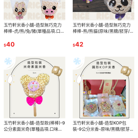
玉竹軒米香小舖-造型無巧克力
玉竹軒米香小舖-造型無巧克力
棒棒-虎/熊/兔/豬(單種品項.口味
棒棒-熊/熊貓(原味/黑糖/胚芽/小
至少10個)
麥)(單種品項.口味至少10個)
40
42
$
$
玉竹軒米香小舖-造型款(棒棒)-9
玉竹軒米香小舖-造型KOP包
公分素面米奇(單種品項.口味至
裝-9公分米香-原味/黑糖/胚芽
少10個)
米/小麥/玉米(單種品項.口味至