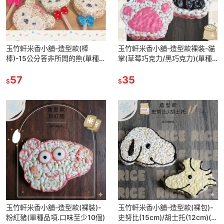
玉竹軒米香小舖-造型款(棒
玉竹軒米香小舖-造型款裸裝-貓
棒)-15公分答非所問的熊(單種品
掌(草莓巧克力/黑巧克力)(單種
項.口味至少10個)
品項.口味至少10個)
57
35
$
$
玉竹軒米香小舖-造型款(裸裝)-
玉竹軒米香小舖-造型款(裸包)-
粉紅豬(單種品項.口味至少10個)
史努比(15cm)/胡士托(12cm)(單