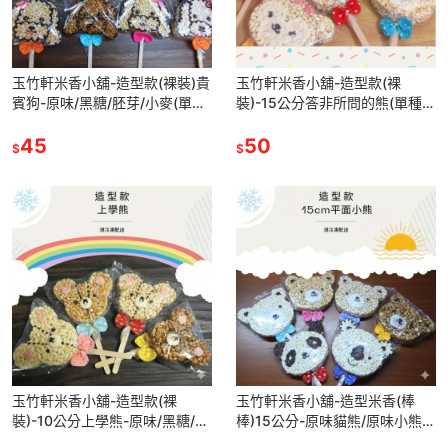
玉竹軒米香小舖-造型款(裸裝)貴
玉竹軒米香小舖-造型款(裸
賓狗-原味/黑糖/胚芽/小麥(單種
裝)-15公分答非所問的熊(單種品
品項.口味至少10個)(請備註要男
項.口味至少10個)
生款、女生款)
45
50
$
$
玉竹軒米香小舖-造型款(裸
玉竹軒米香小舖-造型米香(棒
裝)-10公分上學熊-原味/黑糖/胚
棒)15公分-原味貓熊/原味小熊/
芽/小麥(由左至右)單種品項.口
原味無尾熊/黑糖小熊/胚芽米小