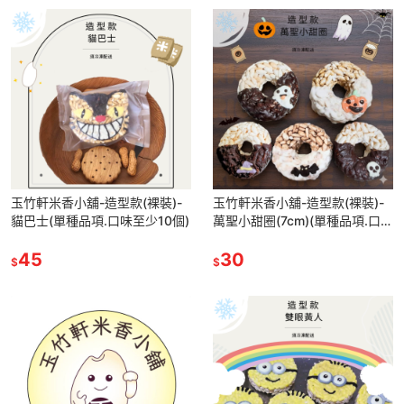
玉竹軒米香小舖-造型款(裸裝)-
玉竹軒米香小舖-造型款(裸裝)-
貓巴士(單種品項.口味至少10個)
萬聖小甜圈(7cm)(單種品項.口味
至少10個)
45
30
$
$