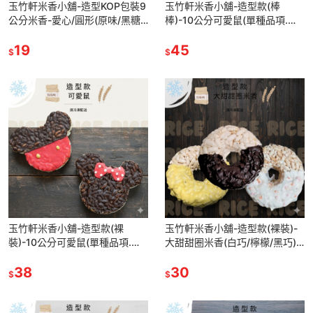
玉竹軒米香小舖-造型KOP包裝9
玉竹軒米香小舖-造型款(棒
公分米香-愛心/圓形(原味/黑糖/
棒)-10公分可愛鼠(單種品項.口
胚芽米/小麥/玉米)(單種品項.口
味至少10個)
味至少10個)
19
45
$
$
玉竹軒米香小舖-造型款(裸
玉竹軒米香小舖-造型款(裸裝)-
裝)-10公分可愛鼠(單種品項.口
大甜甜圈米香(白巧/檸檬/黑巧)
味至少10個)
(單種品項.口味至少10個)
38
30
$
$