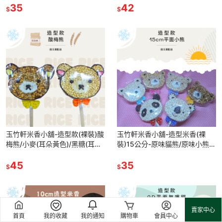
味至少10個
35
熊/小麥小熊
42
$
$
玉竹軒米香小舖-造型款(裸裝)酸
玉竹軒米香小舖-造型米香(裸
梅熊/小麥(耳朵黃色)/黑糖(耳朵
裝)15公分-原味貓熊/原味小熊/
粉紅色)單種品項.口味至少10個
原味無尾熊/黑糖小熊/胚芽米小
45
熊/小麥小熊
35
$
$
賣家中心
首頁
我的收藏
我的通知
購物車
會員中心