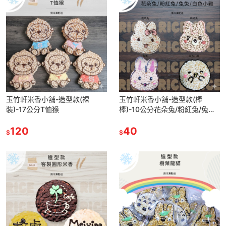
玉竹軒米香小舖-造型款(裸
玉竹軒米香小舖-造型款(棒
裝)-17公分T恤猴
棒)-10公分花朵兔/粉紅兔/兔兔/
白色小雞(單種品項.口味至少10
120
個)
40
$
$