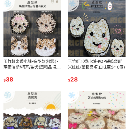
玉竹軒米香小舖-造型款(裸裝)-
玉竹軒米香小舖-KOP餅乾袋胖
瑪爾濟斯/柯基/柴犬(單種品項.
米娃娃(單種品項.口味至少10個)
口味至少10個)
38
28
$
$