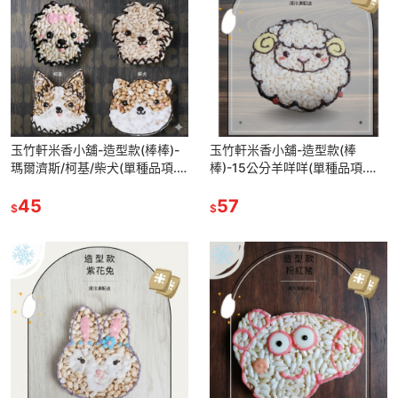
玉竹軒米香小舖-造型款(棒棒)-
玉竹軒米香小舖-造型款(棒
瑪爾濟斯/柯基/柴犬(單種品項.
棒)-15公分羊咩咩(單種品項.口
口味至少10個)
味至少10個)
45
57
$
$