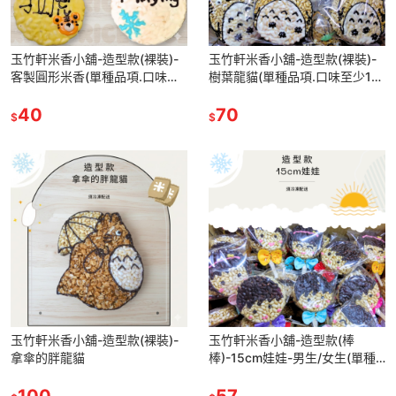
玉竹軒米香小舖-造型款(裸裝)-
玉竹軒米香小舖-造型款(裸裝)-
客製圓形米香(單種品項.口味至
樹葉龍貓(單種品項.口味至少10
少10個)
個)
40
70
$
$
玉竹軒米香小舖-造型款(裸裝)-
玉竹軒米香小舖-造型款(棒
拿傘的胖龍貓
棒)-15cm娃娃-男生/女生(單種
品項.口味至少10個)
100
57