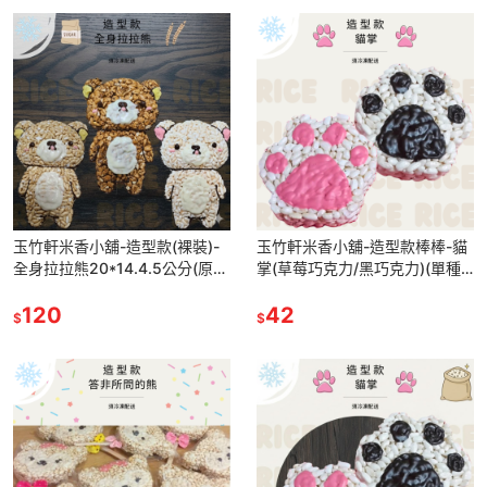
玉竹軒米香小舖-造型款(裸裝)-
玉竹軒米香小舖-造型款棒棒-貓
全身拉拉熊20*14.4.5公分(原
掌(草莓巧克力/黑巧克力)(單種
味/黑糖/胚芽米/小麥/玉米)
品項.口味至少10個)
120
42
$
$