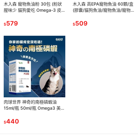
木入森 寵物魚油粉 30包 (粉狀
木入森 高EPA寵物魚油 60顆/盒
腥味少 貓狗愛吃 Omega-3 皮
(膠囊/貓狗魚油/寵物魚油/寵物
膚保健 守護眼睛 貓咪
保健) 貓狗皆可
579
509
$
$
肉球世界 神奇的南極磷蝦油
15ml/瓶 50ml/瓶 Omega3 美容
護皮膚 寵物魚油 南極磷蝦油
440
$