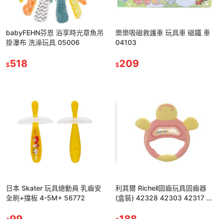
babyFEHN芬恩 浴享時光章魚吊
樂樂吸磁救護車 玩具車 磁鐵 車
掛瀑布 洗澡玩具 05006
04103
518
209
$
$
日本 Skater 玩具總動員 乳齒安
利其爾 Richell固齒玩具固齒器
全刷+擋板 4-5M+ 56772
(盒裝) 42328 42303 42317 *
顏色隨機，恕不挑色
99
188