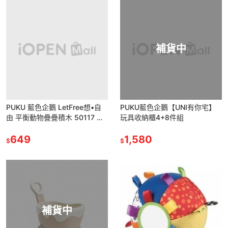
補貨中
PUKU 藍色企鵝 LetFree想•自
PUKU藍色企鵝【UNI有你宅】
由 平衡動物疊疊積木 50117 積
玩具收納櫃4+8件組
木
649
1,580
$
$
補貨中