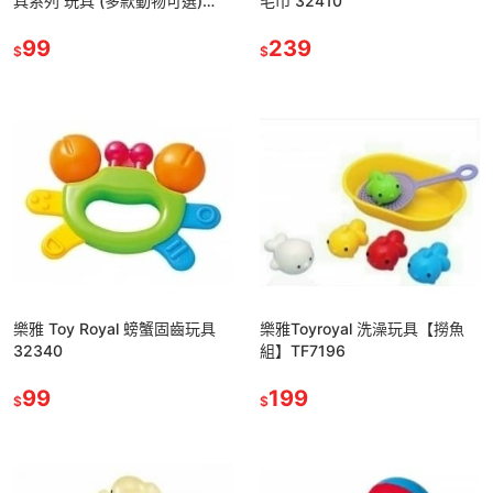
具系列 玩具 (多款動物可選)
毛巾 32410
10310
99
239
$
$
樂雅 Toy Royal 螃蟹固齒玩具
樂雅Toyroyal 洗澡玩具【撈魚
32340
組】TF7196
99
199
$
$