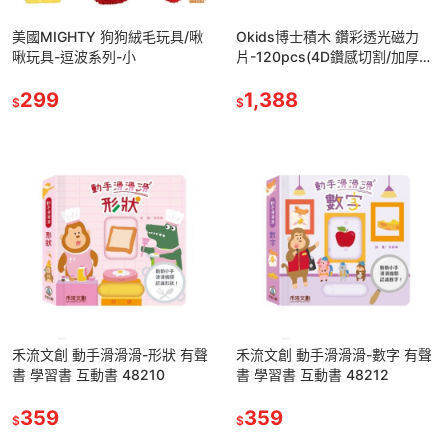
美國MIGHTY 狗狗絨毛玩具/啾
Okids博士積木 鑽彩透光磁力
啾玩具-逗波系列-小
片-120pcs(4D鑽感切割/加厚磁
力工藝/STEAM玩具)
299
1,388
$
$
禾流文創 動手滑滑滑-形狀 有聲
禾流文創 動手滑滑滑-數字 有聲
書 學習書 互動書 48210
書 學習書 互動書 48212
359
359
$
$