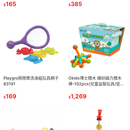
165
385
$
$
Playgro撈撈樂洗澡組玩具網子
Okids博士積木 繽紛磁力積木
83191
棒-102pcs(兒童益智玩具/從平
面到立體) 63437
169
1,269
$
$