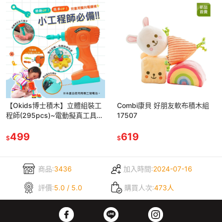
【Okids博士積木】立體組裝工
Combi康貝 好朋友軟布積木組
程師(295pcs)~電動擬真工具
17507
樂趣up! 63388
499
619
$
$
商品:
3436
加入時間:
2024-07-16
評價:
5.0 / 5.0
購買人次:
473人