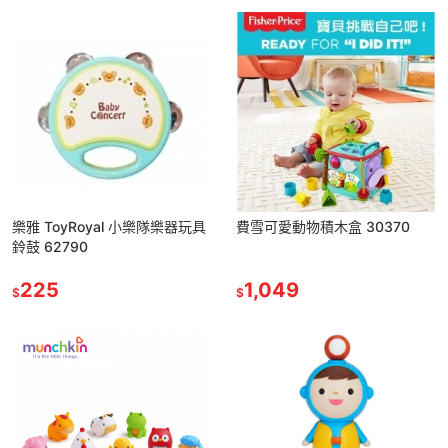
樂雅 ToyRoyal 小樂隊樂器玩具
費雪可愛動物積木盒 30370
鈴鼓 62790
225
1,049
$
$