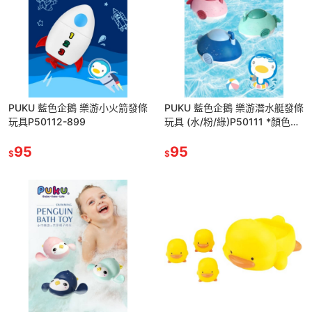
PUKU 藍色企鵝 樂游小火箭發條
PUKU 藍色企鵝 樂游潛水艇發條
玩具P50112-899
玩具 (水/粉/綠)P50111 *顏色隨
機，恕不挑色
95
95
$
$