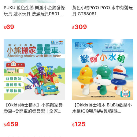
PUKU 藍色企鵝 樂游小企鵝發條
黃色小鴨PiYO PiYO 水中有聲玩
玩具 戲水玩具 洗澡玩具P50109
具 GT88081
*顏色隨機，恕不挑色
69
309
$
$
【Okids博士積木】小熊搬家疊
【Okids博士積木 BiuBiu歡樂小
疊車~會開車的疊疊樂！全家一
水槍(QQ鴨/咕咕雞/酷酷
起趣味共玩 63387
龍)63391/63392/63393
459
125
$
$