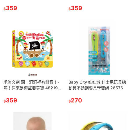
48217
48218
359
359
$
$
禾流文創 聽！洞洞裡有聲音！-
Baby City 娃娃城 迪士尼玩具總
嘩！原來是海盜要尋寶 48219
動員不銹鋼餐具學習組 26576
有聲書
359
270
$
$