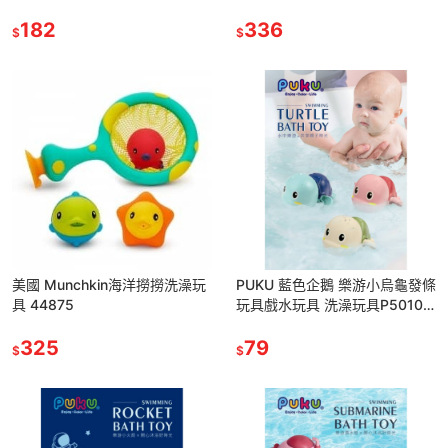
182
336
$
$
美國 Munchkin海洋撈撈洗澡玩
PUKU 藍色企鵝 樂游小烏龜發條
具 44875
玩具戲水玩具 洗澡玩具P50106
*顏色隨機，恕不挑色
325
79
$
$