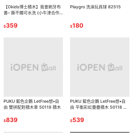
【Okids博士積木】我會刷牙布
Playgro 洗澡玩具球 82515
書– 撕不爛可水洗 (小牛津合作
玩具品牌)
359
180
$
$
PUKU 藍色企鵝 LetFree想•自
PUKU 藍色企鵝 LetFree想•自
由 雙拼配對積木車 50119 積木
由 平衡彩虹疊疊積木 50118 積
木
839
539
$
$