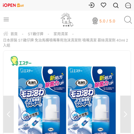
5.0 / 5.0
首頁
-
ST雞仔牌
-
家用清潔
-
日本原裝 ST雞仔牌 免治馬桶噴嘴專用泡沫清潔劑 噴嘴清潔 慕絲清潔劑 40ml 2
入組