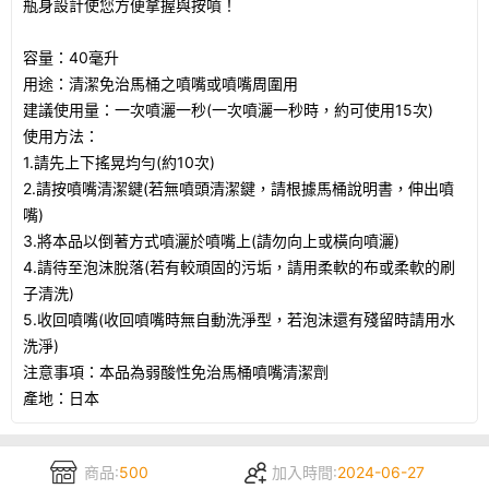
瓶身設計使您方便拿握與按噴！
容量：40毫升
用途：清潔免治馬桶之噴嘴或噴嘴周圍用
建議使用量：一次噴灑一秒(一次噴灑一秒時，約可使用15次)
使用方法：
1.請先上下搖晃均勻(約10次)
2.請按噴嘴清潔鍵(若無噴頭清潔鍵，請根據馬桶說明書，伸出噴
嘴)
3.將本品以倒著方式噴灑於噴嘴上(請勿向上或橫向噴灑)
4.請待至泡沫脫落(若有較頑固的污垢，請用柔軟的布或柔軟的刷
子清洗)
5.收回噴嘴(收回噴嘴時無自動洗淨型，若泡沫還有殘留時請用水
洗淨)
注意事項：本品為弱酸性免治馬桶噴嘴清潔劑
產地：日本
商品:
500
加入時間:
2024-06-27