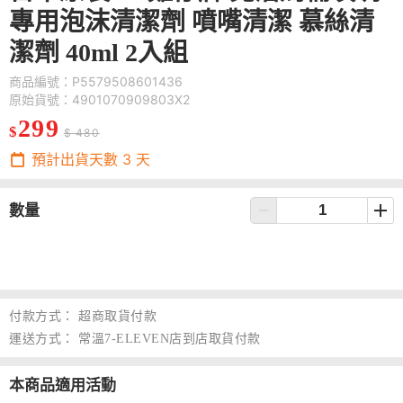
專用泡沫清潔劑 噴嘴清潔 慕絲清
潔劑 40ml 2入組
商品編號：P5579508601436
原始貨號：4901070909803X2
299
$
$ 480
預計出貨天數
3
天
數量
付款方式：
超商取貨付款
運送方式：
常溫7-ELEVEN店到店取貨付款
本商品適用活動