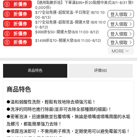
【適用點數折抵】下單滿$99+折20點贈中美式(8/1-8/31 限1
折價券
0,000份)
$77全站免運-超取常溫-平日限定 (8/10 10:
折價券
登入領取
00-8/13)
$77全站免運-超取常溫-開運大發 (8/6 10:0
折價券
登入領取
0-8/12)
$999折$50-開運大發(8/6 11:00-8/12)
折價券
登入領取
$1499折$70-開運大發(8/6 11:00-8/12)
折價券
登入領取
MORE
商品特色
評價(0)
商品特色
●溫和弱酸性洗劑，輕鬆有效地除去頑強污垢！
●洗淨的同時也進行除菌(並非可去除全部種類的細菌)！
●密著泡沫，迅速擴散並包覆噴嘴，無論是噴嘴或噴嘴周圍的水垢
及髒污，都能簡單強力去除！
●噴霧泡沫即可，不需用刷子擦洗，定期使用可以避免霉菌污垢！