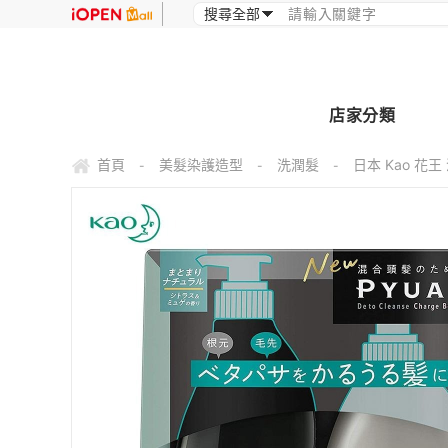
店家分類
首頁
美髮染護造型
洗潤髮
日本 Kao 花
-
-
-