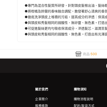
●專門為混合性髮質所研發，針對頭皮髮根出油、髮絲
●將柑橘及鈴蘭的香味融合調配，散發著舒心清爽的香氛 
●徹底洗淨頭皮上堆積的污垢，提高成分的滲透：保濕
●與頭皮和秀髮相同的弱酸性、無矽靈、無色素。打造出
●可促進髮絲更均勻吸收保濕成分，滲透髮芯，滋潤至
●與頭皮和秀髮相同的弱酸性、無色素。打造出有光澤感的理
商品:
500
關於我們
購物須知
企業簡介
購物流程說明
服務條款
配送/取貨方式