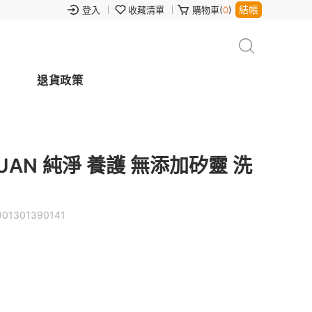
結帳
登入
收藏清單
購物車(
0
)
退貨政策
YUAN 純淨 養護 無添加矽靈 洗
901301390141