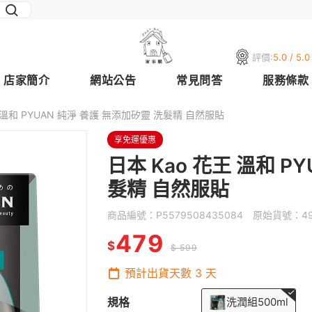
評價:
5.0 / 5.0
店家簡介
網站公告
常見問答
服務條款
王 溫和 PYUAN 純淨 養護 無添加矽靈 洗髮精 自然服貼
享免運優惠
日本 Kao 花王 溫和 P
髮精 自然服貼
商品編號：
P5579508435084
原始貨號：
4
479
$
$ 599
預計出貨天數
3
天
規格
洗潤組500ml