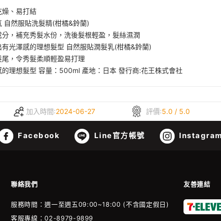
乾燥、易打結
自然服貼洗髮精(柑橘&鈴蘭)
成分，補充秀髮水份，洗後髮根輕盈，髮絲濕潤
有光澤感的理想髮型 自然服貼潤髮乳(柑橘&鈴蘭)
髮尾，令秀髮柔順輕盈易打理
想髮型 容量：500ml 產地：日本 發行商:花王株式會社
加入時間:
2024-06-27
評價:
5.0 / 5.0
Facebook
Line官方帳號
Instagra
聯絡我們
友善連結
服務時間：週一至週五09:00~18:00 (不含國定假日)
客服專線：02-8979-9899