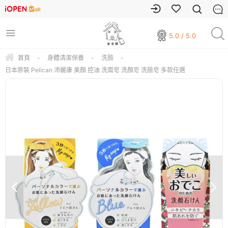
5.0 / 5.0
首頁
-
身體清潔保養
-
洗臉
-
日本原裝 Pelican 沛麗康 美顏 控油 洗面皂 洗顏皂 洗臉皂 多款任選