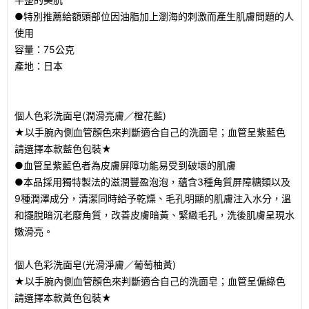
●特別推薦給額頭部位因油脂加上瀏海的刺激而產生肌膚問題的人
使用
容量：75公克
產地：日本
個人色彩洗面皂(潤滑亮膚／橙花藍)
★以手腕內側血管顏色來判斷適合自己的洗面皂；血管呈紫藍色
請選擇本款藍色包裝★
●血管呈紫藍色者為皮膚屏障功能易受到破壞的肌膚
●本品採用獨特製法的滋潤豐盈泡泡，蘊含3種角質屏障糖類以及
9種潤澤成分，清潔同時給予乾燥、毛孔明顯的肌膚注入水分，溫
和擺脫暗沉老廢角質，改善皮膚暗黃、緊緻毛孔，洗後肌膚呈現水
嫩滑亮。
個人色彩洗面皂(光滑淨膚／葡萄柚黃)
★以手腕內側血管顏色來判斷適合自己的洗面皂；血管呈偏綠色
請選擇本款黃色包裝★