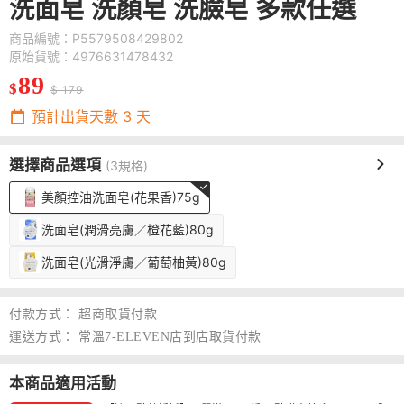
洗面皂 洗顏皂 洗臉皂 多款任選
商品編號：P5579508429802
原始貨號：4976631478432
89
$
$ 179
預計出貨天數
3
天
選擇商品選項
(3規格)
美顏控油洗面皂(花果香)75g
洗面皂(潤滑亮膚／橙花藍)80g
洗面皂(光滑淨膚／葡萄柚黃)80g
付款方式：
超商取貨付款
運送方式：
常溫7-ELEVEN店到店取貨付款
本商品適用活動