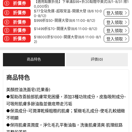
【適用點數折抵】下單滿$99+折20點贈中美式(8/1-8/31 限1
折價券
0,000份)
$77全站免運-超取常溫-開運大發 (8/6 10:0
折價券
登入領取
0-8/12)
$999折$50-開運大發(8/6 11:00-8/12)
折價券
登入領取
$1499折$70-開運大發(8/6 11:00-8/12)
折價券
登入領取
$18000折$1000-開運大發(8/6 11:00-8/1
折價券
登入領取
2)
商品特色
評價(0)
商品特色
美顏控油洗面皂(花果香)
●幫助改善臉部肌膚常見困擾，添加3種功效成分，皮脂吸附成分-
可吸附肌膚多餘油脂並徹底帶走污垢
●
保濕成分-可潤澤乾燥粗糙的肌膚；緊緻毛孔成分-使毛孔較細緻
不明顯
●保持肌膚濕潤度，淨化毛孔平衡油脂，洗後肌膚清爽‧肌理紋路
平整的美肌