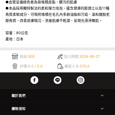
●血管呈偏綠色者為易堆積皮脂、髒污的肌膚
●本品採用獨特製法的柔和彈力泡泡，蘊含潤澤的膨潤土以及11種
角質柔軟成分，可吸附堆積在毛孔內多餘油脂和污垢，溫和擺脫老
廢角質，改善皮膚暗沉，洗後肌膚不乾澀，呈現光滑淨嫩肌。
容量：80公克
產地：日本
商品:
500
加入時間:
2024-06-27
評價:
5.0 / 5.0
購買人次:
570人
關於我們
購物須知