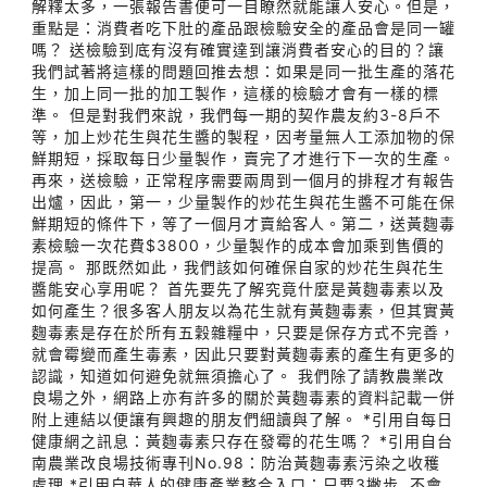
解釋太多，一張報告書便可一目瞭然就能讓人安心。但是，
重點是：消費者吃下肚的產品跟檢驗安全的產品會是同一罐
嗎？ 送檢驗到底有沒有確實達到讓消費者安心的目的？讓
我們試著將這樣的問題回推去想：如果是同一批生產的落花
生，加上同一批的加工製作，這樣的檢驗才會有一樣的標
準。 但是對我們來說，我們每一期的契作農友約3-8戶不
等，加上炒花生與花生醬的製程，因考量無人工添加物的保
鮮期短，採取每日少量製作，賣完了才進行下一次的生產。
再來，送檢驗，正常程序需要兩周到一個月的排程才有報告
出爐，因此，第一，少量製作的炒花生與花生醬不可能在保
鮮期短的條件下，等了一個月才賣給客人。第二，送黃麴毒
素檢驗一次花費$3800，少量製作的成本會加乘到售價的
提高。 那既然如此，我們該如何確保自家的炒花生與花生
醬能安心享用呢？ 首先要先了解究竟什麼是黃麴毒素以及
如何產生？很多客人朋友以為花生就有黃麴毒素，但其實黃
麴毒素是存在於所有五穀雜糧中，只要是保存方式不完善，
就會霉變而產生毒素，因此只要對黃麴毒素的產生有更多的
認識，知道如何避免就無須擔心了。 我們除了請教農業改
良場之外，網路上亦有許多的關於黃麴毒素的資料記載一併
附上連結以便讓有興趣的朋友們細讀與了解。 *引用自每日
健康網之訊息：黃麴毒素只存在發霉的花生嗎？ *引用自台
南農業改良場技術專刊No.98：防治黃麴毒素污染之收穫
處理 *引用自華人的健康產業整合入口：只要3撇步, 不會