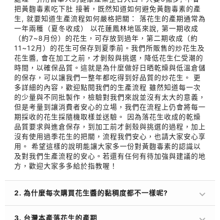
把黃麴毒素吃下肚 接著，既然知道如何避免黃麴毒素的產
生, 就要知道生產流程如何嚴格把關： 落花生的產期通常為
一年兩穫（夏冬收成） 以花蓮鳳林地區來說, 第一期收成
（約7~8月份）的花生，可存放到過年，第二期收成（約
11~12月）的花生可保存到夏季前。我們所販售的炒花生及
花生醬, 會在加工之前，才剝殼與挑選，降低花生仁受潮的
時間，以確保品質。這就是為什麼做好日晒乾燥與低溫倉儲
的保存，可以讓我們一整年都吃得到好品質的炒花生。 更
多詳細的內容，歡迎點閱我們的生產流程 雖然知道每一次
的少量與不同批製作，檢驗對我們來說並沒有太大的意義，
但是考量到讓消費者安心的立場，我們在流程上仍會將每一
期採收的花生採隨機取樣並送驗。 因為落花生收成的乾燥
品質要求與進倉保存，到加工前才剝殼與挑選的過程，加上
沒有使用過季花生的把關，流程我們安心，也請大家安心享
用。 希望這樣的說明能讓大家多一份對黃麴毒素的認識以
及對我們生產流程的安心。若還有任何有待加強與建議的地
方，歡迎大家多多給於指教喔！
2. 為什麼每次購買花生醬的黏稠度都不一樣呢?
3. 台灣本產落花生的產期