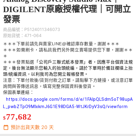
DIGILENT原廠授權代理｜可開立
發票
商品編號：P5124011346073
原始貨號：471-064
＊＊＊下單前請先與賣家
LINE@
確認庫存數量，謝謝＊＊＊
＊＊＊如需刷卡，請私訊我們另外開立賣場提供您下單，謝謝＊＊
＊
＊＊＊發票點選
「公司戶三聯式紙本發票」者，因應平台個資法規
定，後台無法顯示您輸入的抬頭統編，請於下單時於備註欄填上抬
頭
/
統編資訊，以利我司為您開立報帳發票。
注意：下單付款後
/
貨到付款之訂單，請點擊下方鏈接，或注意訂單
詢問與答傳送訊息，填寫完整保固資料後發貨。
保固表單連結
：
https://docs.google.com/forms/d/e/1FAIpQLSdm5oT98upA
L_pwbZTpO9MIxkmJ6G1E98DGA5-WtJKrDyV3sQ/viewform
77,682
$
預計出貨天數
20
天