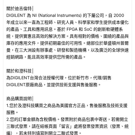
關於迪吉倫特│
DIGILENT 為 NI (National Instruments) 的下屬公司，自 2000
年成立以來一直為工程師、研究人員、科學家和學生提供成本優化
的產品、工具和應用訊息。基於 FPGA 和 SoC 的創新軟硬體系
統，提供實惠且高效的解決方案。具有相對的價格、圍繞的產品與
庫存的應用文件，提供初期最佳的可用性。總部位於華盛頓州普爾
曼，在三大洲設有辦事處、研發和製造機構，以及廣泛的全球快速
經銷網路，能且高效率提供您所需的產品。
關於和澄科技│
為DIGILENT台灣合法授權代理，位於新竹市，代理/銷售
DIGILENT原廠商品，並提供技術支援與售後服務。
商品購買說明│
1.您於及澄科技購買之商品為美國官方正品，售後服務及技術支援
服務。
2.您的訂單金額為含稅價格。發票附於商品包裹中寄送，若需開立
三聯式發票，請在結帳頁面「留言」處將發票發票資訊（發票、統
編），若未特別填寫則開立二聯式發票。