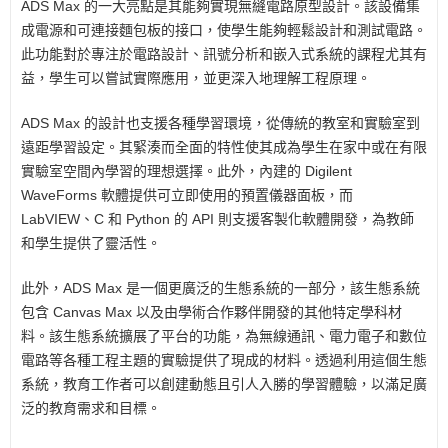
ADS Max 的一大亮點是其能夠實現無縫電路原型設計。該設備集
成電源和可連接麵包板的接口，使學生能夠輕鬆設計和測試電路。
此功能對於專注於電路設計、訊號分析和嵌入式系統的課程尤其有
益，學生可以嘗試實際應用，並更深入地理解工程原理。
ADS Max 的設計也支援各種學習環境，從傳統的教室和實驗室到
遠距學習設定。其緊湊而全面的特性使其成為學生在家中或在有限
實驗室空間內學習的理想選擇。此外，內建的 Digilent
WaveForms 軟體提供可立即使用的預置儀器面板，而
LabVIEW、C 和 Python 的 API 則支援客製化軟體開發，為教師
和學生提供了靈活性。
此外，ADS Max 是一個更廣泛的生態系統的一部分，該生態系統
包含 Canvas Max 以及由學術合作夥伴開發的其他特定學科材
料。該生態系統擴展了平台的功能，為無線通訊、電力電子和數位
電路等各種工程主題的實驗提供了現成的材料。透過利用這個生態
系統，教育工作者可以創建動態且引人入勝的學習體驗，以滿足廣
泛的教育需求和目標。