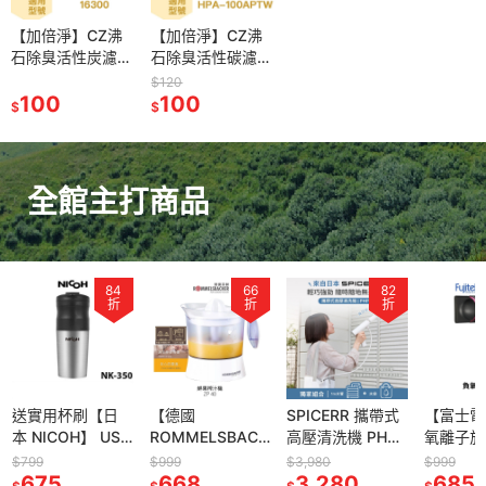
【加倍淨】CZ沸
【加倍淨】CZ沸
石除臭活性炭濾網
石除臭活性碳濾網
適用Honeywell
適用HPA-
$120
HAP-16300-
100
100APTW HPA-
100
$
$
TWN 16300空氣
100 HPA100空氣
清靜機
清靜機
全館主打商品
84
66
82
折
折
折
送實用杯刷【日
【德國
SPICERR 攜帶式
【富士電
本 NICOH】 USB
ROMMELSBACH
高壓清洗機 PHP-
氧離子旋
電動研磨手沖行
ER 諾曼百赫】 鮮
1 洗車神器 附1M
折疊式吹
$799
$999
$3,980
$999
動咖啡機 NK-350
675
榨果汁機 ZP 40
668
水管+水袋 | 洗車
3,280
FTB-HD
685