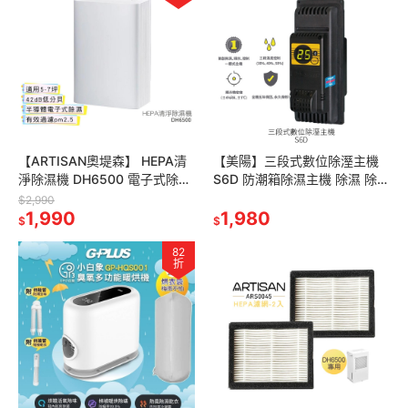
【ARTISAN奧堤森】 HEPA清
【美陽】三段式數位除溼主機
淨除濕機 DH6500 電子式除濕
S6D 防潮箱除濕主機 除濕 除溼
機
顯示一體式省電主機 三段濕度
$2,990
1,990
控制 台灣製造 DIY防潮
1,980
$
$
82
折