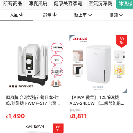
所有商品
涼夏風扇
健康美容家電
空氣清淨機
除濕機
人氣
銷量
新上市
價錢
89
折
順風牌 台灣製造外銷日本-烘
【AIWA 愛華】 12L除濕機
乾/烘鞋機 FWMF-517 台灣製
ADA-24LCW 【二級節能退貨
造 烘鞋器 / 鞋子烘乾機/ 烘鞋乾
物稅1200元】
$9,900
燥機
1,490
8,811
$
$
66
折