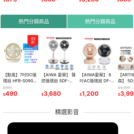
$
$
$
$
ZP40
槍 | 居家大掃除 |
公司貨
熱門分類商品
熱門分類商品
49
82
66
折
折
折
SAN奧堤
【勳風】7吋DC循
【GPLUS】GP-
【AIWA 愛華】 聲
【美陽】三段式數
【AIWA愛華】 6
【ARTISAN奧堤
【ARTI
PA濾網-2
環扇 HFB-S0906
HQS001 GP小白
控循環扇 SDF-
位除溼主機 S6D
吋AC循環扇 DF-
森】 HEPA清淨除
森】 5
500 清淨
桌扇 壁掛扇 可用
象 活氧多功能滅菌
1001 粉紅色/白色
防潮箱除濕主機 除
602 粉紅色 / 白色
濕機 DH6500 電
扇 LF3
$990
$2,280
$2,990
$4,990
專用
USB 行動電源 DC
490
除味暖烘機 烘被機
1,880
3,680
濕 除溼 顯示一體
1,980
1,200
子式除濕機
1,990
/ LF30
3,9
$
$
$
$
$
$
$
45
扇 電扇 小風扇
烘鞋機-內附烘衣袋
式省電主機 三段濕
木 電風
度控制 台灣製造
扇
DIY防潮
精選影音