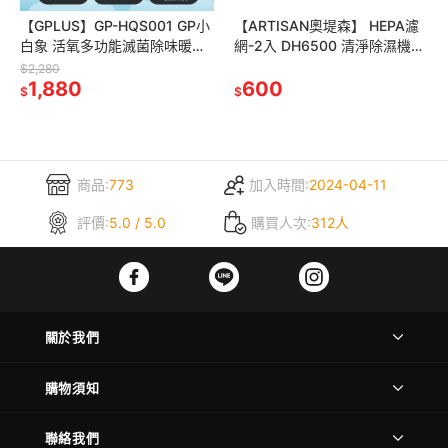
【GPLUS】GP-HQS001 GP小
【ARTISAN奧堤森】 HEPA濾
白象 活氧多功能滅菌除味暖烘
網-2入 DH6500 清淨除濕機專
機 烘被機 烘鞋機-內附烘衣袋
用 ARS0045
$2,280
1,880
600
$
$
商品:
773
加入時間:
2024-04-11
評價:
5.0 / 5.0
購買人次:
312人
關於我們
購物須知
聯絡我們