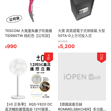
TESCOM 大風量負離子吹風機
大賞 高質感電子式保險箱 大型
TID960TW 桃紅色【公司貨】
50TA-D上方可投入式
$7,600
990
5,200
$
$
9
72
折
折
【±0 正負零】 XQS-Y620 DC
【德國諾曼百赫
直流輔助翼電風扇 12吋循環扇
ROMMELSBACHER】多功能