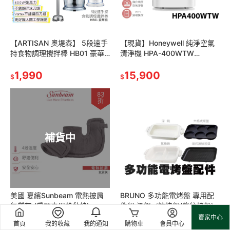
【ARTISAN 奧堤森】 5段速手
【現貨】Honeywell 純淨空氣
持食物調理攪拌棒 HB01 豪華
清淨機 HPA-400WTW
組
HPA400WTW 小純 原廠公司
1,990
貨
15,900
$
$
83
折
補貨中
美國 夏繽Sunbeam 電熱披肩
BRUNO 多功能電烤盤 專用配
氣質灰 (肩頸專用熱敷墊)
件組 深鍋／燒烤盤(條紋烤盤)
000885 台灣原廠公司貨 二年
／六格式料理盤／鴛鴦鍋
$2,380
賣家中心
首頁
我的收藏
我的通知
購物車
會員中心
保固
1,980
1,350
$
$