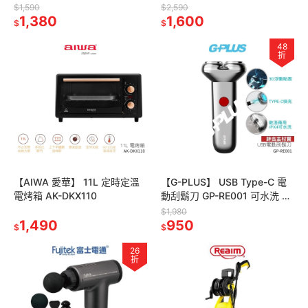
$1,590
$2,590
1,380
1,600
$
$
48
折
【AIWA 愛華】 11L 定時定溫
【G-PLUS】 USB Type-C 電
電烤箱 AK-DKX110
動刮鬍刀 GP-RE001 可水洗 磁
吸式刀頭 父親節禮物
$1,980
1,490
950
$
$
26
折