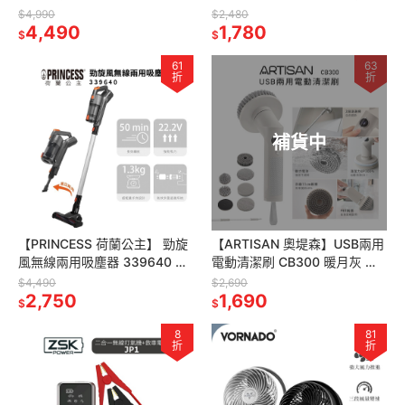
(附遙控器) 電扇 立扇 白 公司貨
食物處理機 MZ 400 / MZ400
$4,990
$2,480
4,490
寶寶輔食/絞肉機
1,780
$
$
61
63
折
折
補貨中
【PRINCESS 荷蘭公主】 勁旋
【ARTISAN 奧堤森】USB兩用
風無線兩用吸塵器 339640 無
電動清潔刷 CB300 暖月灰 耐
線吸塵器
用毛刷 | 六種刷頭 |大掃除必備
$4,490
$2,690
2,750
| 伸縮長桿
1,690
$
$
8
81
折
折