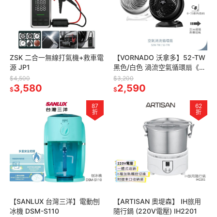
ZSK 二合一無線打氣機+救車電
【VORNADO 沃拿多】52-TW
源 JP1
黑色/白色 渦流空氣循環扇《適
用3-5坪》官方原廠保固
$4,500
$3,200
3,580
2,590
$
$
87
62
折
折
【SANLUX 台灣三洋】電動刨
【ARTISAN 奧堤森】 IH旅用
冰機 DSM-S110
隨行鍋 (220V電壓) IH2201