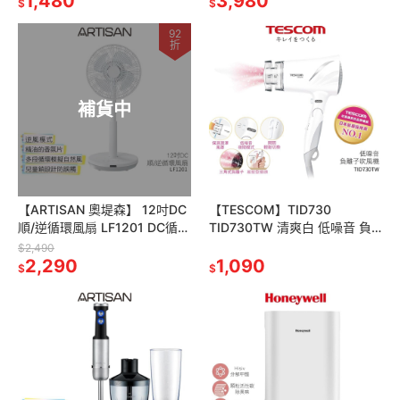
1,480
3,980
$
$
92
折
補貨中
【ARTISAN 奧堤森】 12吋DC
【TESCOM】TID730
順/逆循環風扇 LF1201 DC循環
TID730TW 清爽白 低噪音 負
正逆風扇 循環扇
離子吹風機 大風量 靜音 白噪音
$2,490
2,290
原廠保固
1,090
$
$