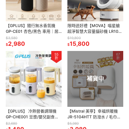
【GPLUS】隨行無水香氛機
限時送好禮【MOVA】喵星艙
GP-CE01 杏色/黑色 車用｜居
超淨智慧大容量貓砂機 LR10
家｜辦公 | 充電插電雙模式 | 氛
Prime 超淨大容量 智慧貓砂機/
$3,580
$19,800
圍燈
2,980
自動貓砂機 保固兩年
15,800
$
$
55
67
折
折
補貨中
【GPLUS】 冷熱營養調理機
【Mistral 美寧】幸福烘暖機
GP-CHE001 豆漿/嬰兒副食品/
JR-5104HTT 防潑水 / 毛巾烘
燉煮/花茶/果汁
暖 / 免鑽孔 / 電暖器 / 烘衣
$2,680
$5,980