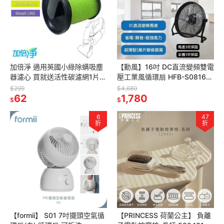
加倍淨 適用英國小綠除螨吸塵
【勳風】16吋 DC直流變頻雙電
器濾心 買就送活性碳濾網1片
壓工業風循環扇 HFB-S0816
ATF017 012 MK2
強力渦流 工業扇 箱扇 電風扇
$299
$4,680
62
快速冷房 風扇
1,780
$
$
6
47
折
折
【formii】 S01 7吋擺頭空氣循
【PRINCESS 荷蘭公主】 負離