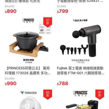
環扇(白) 循環扇 可拆洗
子電動按摩梳-長柄 529431 防
靜電 可拆洗 按摩頭皮
$1,490
$1,690
890
799
$
$
37
折
【PRINCESS荷蘭公主】 萬用
Fujitek 富士電通 無線極速震動
料理鍋 173026 晶鑽黑 多功能
按摩槍 FTM-G01 六顆按摩頭
陶瓷料理鍋
筋膜槍 6檔力道 交換禮物 父親
$2,690
990
節禮物
788
$
$
83
97
折
折