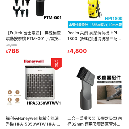
【Fujitek 富士電通】 無線極速
Reaim 萊姆 高壓清洗機 HPi-
震動按摩槍 FTM-G01 六顆按
1800【限時加送清洗機三配件
摩頭 筋膜槍 6檔力道 交換禮物
組】洗車機/清潔機沖洗機/美容
$2,980
父親節禮物
788
打蠟
4,800
$
$
72
折
福利品Honeywell 抗敏空氣清
二合一扁嘴吸頭 吸塵器吸頭 內
淨機 HPA-5350WTW HPA-
徑32mm 適用吸塵器直管外徑