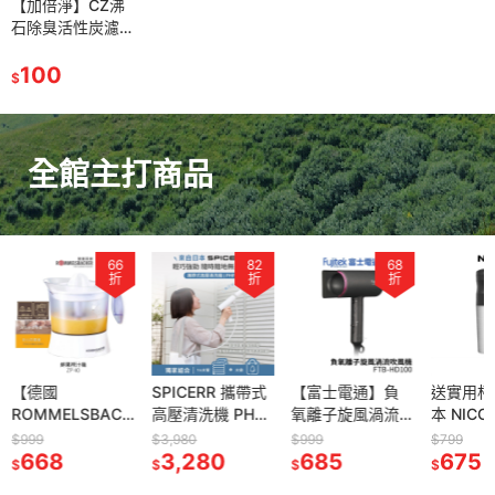
【加倍淨】CZ沸
石除臭活性炭濾網
適用Honeywell
HAP-16300-
100
$
TWN 16300空氣
清靜機
全館主打商品
66
82
68
折
折
折
【德國
SPICERR 攜帶式
【富士電通】負
送實用杯
ROMMELSBACH
高壓清洗機 PHP-
氧離子旋風渦流
本 NICO
ER 諾曼百赫】 鮮
1 洗車神器 附1M
折疊式吹風機
電動研磨
$999
$3,980
$999
$799
榨果汁機 ZP 40
668
水管+水袋 | 洗車
3,280
FTB-HD100
685
動咖啡機 
675
$
$
$
$
ZP40
槍 | 居家大掃除 |