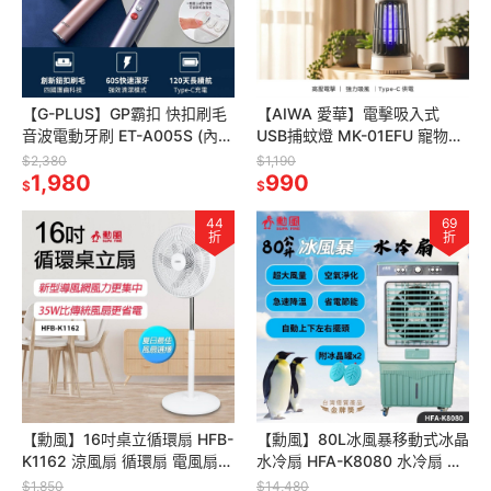
【G-PLUS】GP霸扣 快扣刷毛
【AIWA 愛華】電擊吸入式
音波電動牙刷 ET-A005S (內附
USB捕蚊燈 MK-01EFU 寵物友
刷毛一盒) 鈦金灰/星輝紫/玫瑰
善 Type-C供電
$2,380
$1,190
金 GPLUS
1,980
990
$
$
44
69
折
折
【勳風】16吋桌立循環扇 HFB-
【勳風】80L冰風暴移動式冰晶
K1162 涼風扇 循環扇 電風扇
水冷扇 HFA-K8080 水冷扇 水
立扇 伸縮立扇 風扇 省電風扇
循環 涼風扇 冷氣扇 加冰塊冰水
$1,850
$14,480