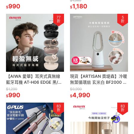
$1,980
990
1,180
$
$
77
5
折
折
【AIWA 愛華】耳夾式真無線
現貨【ARTISAN 奧堤森】冷暖
藍牙耳機 AT-H06 EDGE 黑/白/
無葉循環扇 玄米白 BF2000 買
香檳金 藍牙耳機 夾式耳機
再送陶瓷料理鍋 無葉扇 | 電暖
$1,290
$9,990
990
氣 | 循環扇
4,990
$
$
83
83
折
折