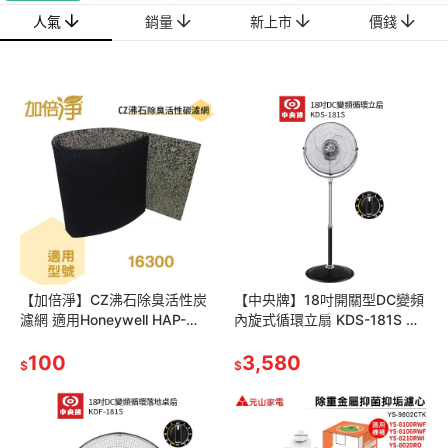
人氣
銷量
新上市
價錢
【加倍淨】CZ沸石除臭活性炭
【中央牌】18吋開關型DC變頻
濾網 適用Honeywell HAP-
內旋式循環立扇 KDS-181S 循
16300-TWN 16300空氣清靜
環扇 立扇 電風扇
機
100
3,580
$
$