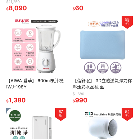
5350WTWV1 小淨 5350 原廠
31mm 適用:伊萊克斯 日立 國
$11,250
公司貨
8,090
際牌 飛利浦 聲寶 東芝
60
$
$
59
折
【AIWA 愛華】 600ml果汁機
【蓓舒眠】 3D立體透氣彈力釋
IWJ-198Y
壓漾彩水晶枕 藍
$1,680
1,380
990
$
$
67
54
折
折