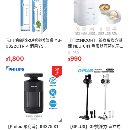
元山 第四道RO逆滲透薄膜 YS-
【日本NICOH】 蒸煮蛋機含蒸
9822CTR-4 適用YS-
籠 NEG-041 煮蛋器可蒸包子
8100RWF YS-8210RWI YS-
蒸饅頭 溏心蛋 溫泉蛋 金沙蛋
$1,980
8020RO
1,800
蒸蛋羹 QQ蛋 優格
990
$
$
59
折
【Philips 飛利浦】66275 K1
【GPLUS】GP雙淨力 直立式