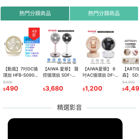
公司貨
熱門分類商品
熱門分類商品
49
82
66
折
折
折
SAN奧堤
【勳風】7吋DC循
【GPLUS】GP-
【AIWA 愛華】 聲
【美陽】三段式數
【AIWA愛華】 6
【ARTISAN奧堤
【ARTI
PA濾網-2
環扇 HFB-S0906
HQS001 GP小白
控循環扇 SDF-
位除溼主機 S6D
吋AC循環扇 DF-
森】 HEPA清淨除
森】 5
500 清淨
桌扇 壁掛扇 可用
象 活氧多功能滅菌
1001 粉紅色/白色
防潮箱除濕主機 除
602 粉紅色 / 白色
濕機 DH6500 電
扇 LF3
$990
$2,280
$2,990
$4,990
專用
USB 行動電源 DC
490
除味暖烘機 烘被機
1,880
3,680
濕 除溼 顯示一體
1,980
1,200
子式除濕機
1,990
/ LF30
4,4
$
$
$
$
$
$
$
45
扇 電扇 小風扇
烘鞋機-內附烘衣袋
式省電主機 三段濕
木 電風
度控制 台灣製造
扇
DIY防潮
精選影音