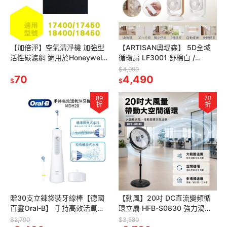
【加倍淨】空氣清淨機 加強型
【ARTISAN奧堤森】 5D全域
活性碳濾網 適用於Honeywell
循環扇 LF3001 舒棉白 /
17400 17450 18400 18450
LF3001W 淺橡木 電風扇 電扇
$4,990
70
塔扇
4,490
$
$
89
78
折
折
贈30支立鍊袋裝牙線棒【德國
【勳風】20吋 DC直流變頻循
百靈Oral-B】 手持高效活氧沖
環立扇 HFB-S0830 強力渦流
牙機 MDH20
工業扇 箱扇 電風扇 風扇 立扇
$2,790
$3,580