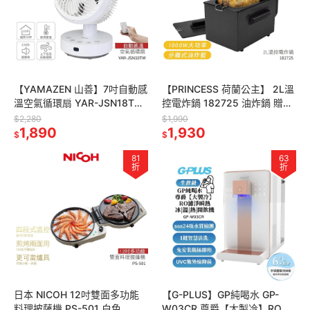
【YAMAZEN 山善】7吋自動感
【PRINCESS 荷蘭公主】 2L溫
溫空氣循環扇 YAR-JSN18TW
控電炸鍋 182725 油炸鍋 贈極
/ YARJSN18TW 循環扇 電扇
簡電子計時器
$2,280
$1,990
1,890
1,930
$
$
81
63
折
折
日本 NICOH 12吋雙面多功能
【G-PLUS】GP純喝水 GP-
料理披薩機 PS-501 白色
W03CR 尊爵【大製冷】RO濾