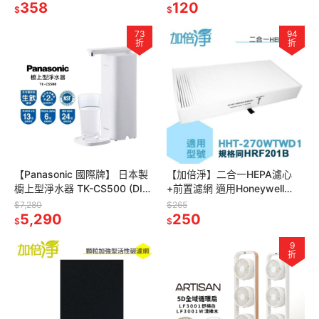
防蚊罩 台灣GMP大廠製造
358
120
$
$
73
94
折
折
【Panasonic 國際牌】 日本製
【加倍淨】二合一HEPA濾心
櫥上型淨水器 TK-CS500 (DIY
+前置濾網 適用Honeywell
安裝)
HHT270WTWD1 空氣清淨機
$7,280
$265
5,290
同HRF-201B
250
$
$
9
折