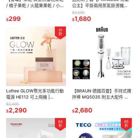
/ 橘子果乾 / 火龍果果乾 / 小番
公主】平掛兩用蒸氣掛燙機
茄果乾 / 鳳梨果乾 香甜不膩口
332855
$2,090
好吃不黏手
299
1,680
$
$
91
折
Lofree GLOW聚光多功能行動
【BRAUN 德國百靈】手持式攪
電源 HE112 可上飛機 |
拌棒 MQ5035 附五大配件 三
10000mAh | 氛圍燈 | 輕巧體
段速｜不鏽鋼刀頭｜料理機｜
$2,490
積
2,290
副食品 果汁 濃湯
2,680
$
$
84
85
折
折