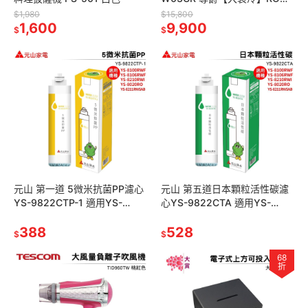
淨瞬熱冰溫熱開飲機 GPLUS
$1,980
$15,800
1,600
9,900
$
$
元山 第一道 5微米抗菌PP濾心
元山 第五道日本顆粒活性碳濾
YS-9822CTP-1 適用YS-
心YS-9822CTA 適用YS-
8100RWF/YS-8106RWF/YS-
8100RWF YS-8106RWF YS-
8020
388
8103RWT
528
$
$
68
折