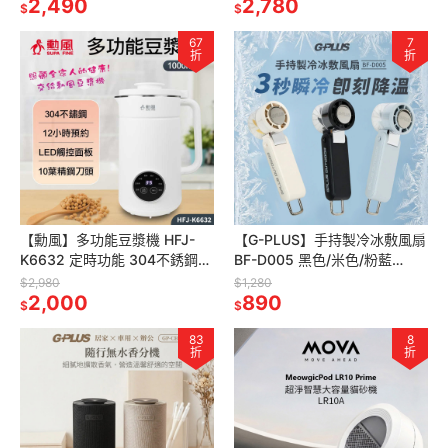
2,490
循環扇 大型電扇
2,780
$
$
67
7
折
折
【勳風】多功能豆漿機 HFJ-
【G-PLUS】手持製冷冰敷風扇
K6632 定時功能 304不銹鋼
BF-D005 黑色/米色/粉藍
1000ml大容量 LED觸控面板 8
GPLUS 手持風扇 | 製冷風扇 頸
$2,980
$1,280
大功能
2,000
掛/手持/桌立
890
$
$
83
8
折
折