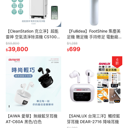
【CleanStation 克立淨】超能
【Fullidea】FootShine 集塵美
雷神 空氣清淨除濕機 CS100
足機 嫩足機 手持修足 電動磨腳
慕白 除濕旗艦款 電漿清淨+智
皮機 腳皮 角質 去死皮 足部保
$59,800
$1,288
能除濕 雙機一體
39,800
養 去老繭
699
$
$
6
折
【AIWA 愛華】無線藍牙耳機
【SANLUX 台灣三洋】觸控藍
AT-C60A 黑色/白色
芽耳機 DEAR-2716 降噪耳機