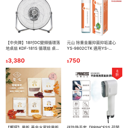
【中央牌】18吋DC變頻循環落
元山 除重金屬抑菌抑垢濾心
地桌扇 KDF-181S 循環扇 桌扇
YS-9802CTK 適用YS-
電扇
8100RWF YS-8106RWF YS-
3,380
8103RWT
750
$
$
8
折
【饗曜】果乾 黃金水蜜桃果乾
送防熱手套【PRINCESS 荷蘭