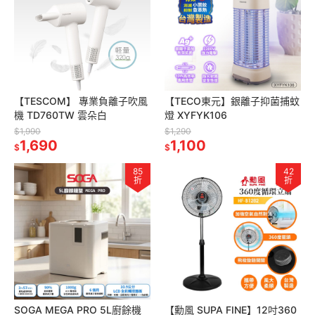
【TESCOM】 專業負離子吹風
【TECO東元】銀離子抑菌捕蚊
機 TD760TW 雲朵白
燈 XYFYK106
$1,990
$1,290
1,690
1,100
$
$
85
42
折
折
SOGA MEGA PRO 5L廚餘機
【勳風 SUPA FINE】12吋360