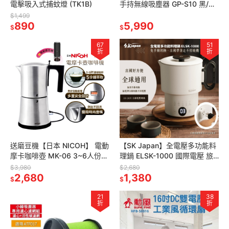
電擊吸入式捕蚊燈 (TK1B)
手持無線吸塵器 GP-S10 黑/白
無線吸塵器 | 直立式吸塵器 | 手
$1,499
890
持吸塵器
5,990
$
$
67
51
折
折
送磨豆機【日本 NICOH】 電動
【SK Japan】全電壓多功能料
摩卡咖啡壺 MK-06 3~6人份
理鍋 ELSK-1000 國際電壓 旅
304不鏽鋼 摩卡壺
行鍋 316不銹鋼 美食鍋 萬用鍋
$3,980
$2,680
2,680
雙電壓
1,380
$
$
21
38
折
折