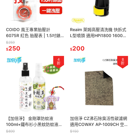
COIDO 風王專業胎壓計
Reaim 萊姆高壓清洗機 快拆式
6075R 紅色 胎壓表 | 1.5吋錶
L型噴頭 適用HPi1800 1600
面 | 一鍵洩壓 | 胎壓計
1500 1300 HPG15-5
$259
250
200
$
$
4
8
折
折
【加倍淨】 金剛罩防蚊液
加倍淨 CZ沸石除臭活性碳濾網
100ml+鐵布衫小黑蚊防蚊液
適用COWAY AP-1009CH 空
100ml 贈 媽祖平安符 今夏最強
氣清淨機
$899
$150