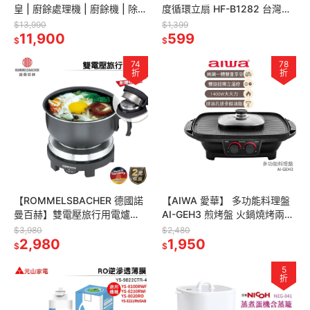
皇 | 廚餘處理機 | 廚餘機 | 除臭
度循環立扇 HF-B1282 台灣製
活性碳濾心 | 單日最超高處理
電風扇 風扇 電扇 立扇 涼風扇
$13,990
$1,399
15L
11,900
循環扇
599
$
$
74
78
折
折
【ROMMELSBACHER 德國諾
【AIWA 愛華】 多功能料理盤
曼百赫】雙電壓旅行用電爐
AI-GEH3 煎烤盤 火鍋燒烤兩用
RK501/SU 原廠保固 空姐鍋 旅
盤 中秋節烤肉必備
$3,980
$2,480
行鍋
2,980
1,950
$
$
5
折