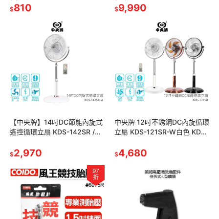
三段風速 自動擺頭
810
降溫有感 消暑解熱
9,990
$
$
【中央牌】14吋DC節能內旋式
中央牌 12吋不銹鋼DC內旋循環
遙控循環立扇 KDS-142SR /
立扇 KDS-121SR-W白色 KDS-
KDS-142SR-W 絢麗白
121SR-C古銅色 KDS-121SR-B
2,970
黑
4,680
$
$
97
折