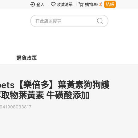
結帳
登入
收藏清單
購物車(
0
)
退貨政策
ippets【樂倍多】葉黃素狗狗護
萃取物葉黃素 牛磺酸添加
941908033817