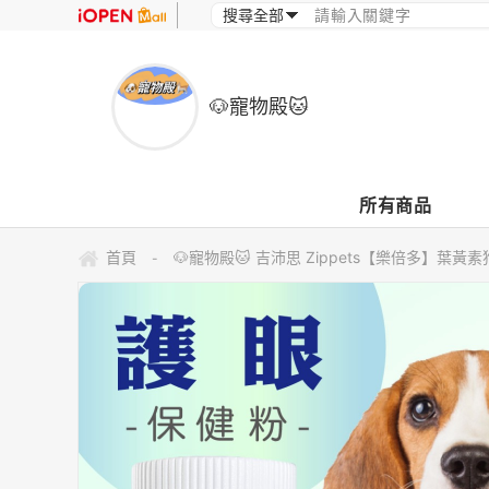
🐶寵物殿🐱
所有商品
首頁
🐶寵物殿🐱 吉沛思 Zippets【樂倍多】葉
-