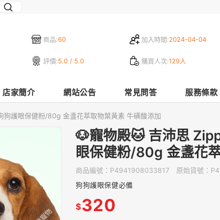
商品:
60
加入時間:
2024-04-04
評價:
5.0 / 5.0
購買人次:
129人
店家簡介
網站公告
常見問答
服務條款
黃素狗狗護眼保健粉/80g 金盞花萃取物葉黃素 牛磺酸添加
🐶寵物殿🐱 吉沛思 Z
眼保健粉/80g 金盞花
商品編號：
P4941908033817
原始貨號：
P4
狗狗護眼保健必備
320
$