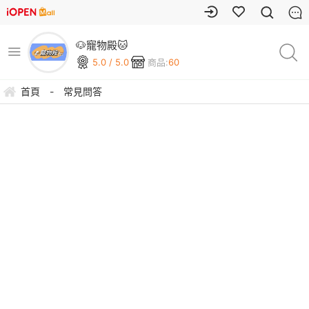
🐶寵物殿🐱
5.0 / 5.0
商品:
60
首頁
-
常見問答