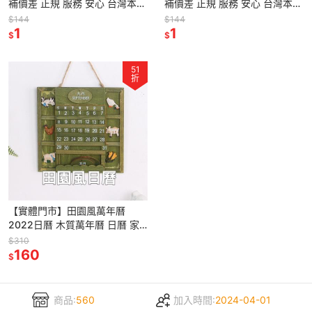
補價差 正規 服務 安心 台灣本島
補價差 正規 服務 安心 台灣本島
宅配與超商寄送 送禮
宅配與超商寄送 送禮
$144
$144
1
1
$
$
51
折
【實體門市】田園風萬年曆
2022日曆 木質萬年曆 日曆 家
居擺飾 萬年日曆 木製日曆 禮物
$310
160
$
商品:
560
加入時間:
2024-04-01