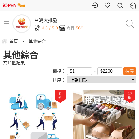
台灣大批發
4.8 / 5.0
商品:
560
首頁
-
其他綜合
其他綜合
共
11
個結果
價格：
排序：
0
47
折
折