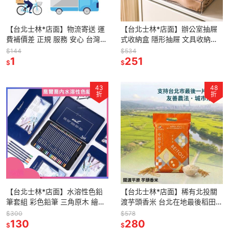
【台北士林*店面】物流寄送 運
【台北士林*店面】辦公室抽屜
費補價差 正規 服務 安心 台灣本
式收納盒 隱形抽屜 文具收納盒
島宅配與超商寄送 送禮
辦公室桌文具收納櫃 黏貼式抽屜
$144
$534
1
送禮
251
$
$
43
48
折
折
【台北士林*店面】水溶性色鉛
【台北士林*店面】稀有北投關
筆套組 彩色鉛筆 三角原木 繪畫
渡芋頭香米 台北在地最後稻田
水溶性 送禮
北投農會關渡米 幸福平安米 台
$300
$578
130
灣米 無農藥米 永續友善 送禮
280
$
$