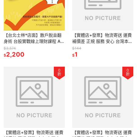
【台北士林*店面】散戶脫韭翻
【實體店+發票】物流寄送 運費
身術 台股實戰線上理財課程 AI
補價差 正規 服務 安心 台灣本島
科學數據輔助 了解散戶常犯錯誤
宅配與超商寄送 送禮
$3,574
$144
擺脫韭菜命運 送禮
2,200
1
$
$
0
0
折
折
【實體店+發票】物流寄送 運費
【實體店+發票】物流寄送 運費