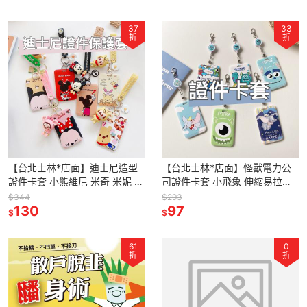
37
33
折
折
【台北士林*店面】迪士尼造型
【台北士林*店面】怪獸電力公
證件卡套 小熊維尼 米奇 米妮 卡
司證件卡套 小飛象 伸縮易拉扣
通造型證件套 悠遊卡保護套 送
學生證 門禁卡 悠遊卡 卡套 員工
$344
$293
禮
130
證 送禮
97
$
$
61
0
折
折