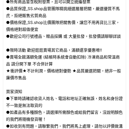
●所有商品皆含稅附發票，且可以開立統編發票
●品質保證_SS.shop品管團隊精挑細選層層把關，嚴選優質不馬
虎，拒絕販售劣質商品
●價格保證_SS.shop比價團隊把關售價，讓您不用再貨比三家，
價格絕對超值便宜
●歡迎公司行號禮品、贈品採購 或 大量批發，批發價請聊聊詳談
●限時活動 歡迎逛逛賣場其它商品，滿額還享優惠唷!!
●賣場全館滿額免運 (結帳時系統會自動扣除) 冷凍商品和常溫商
品 請分開下單 不合併計算
★衝評價★不計利潤，價格絕對優勢 ★品質嚴選把關，絕非一般
廉價市售品
買家須知
●下單時請確認收貨人姓名、電話和地址正確無誤，姓名和身份證
不一致是無法取貨的
●如產品有多種顏色，請選擇所需顏色或給我們留言，沒說明顏色
的我們將隨機發貨喔！
●如收到有問題，請聯繫我們，我們將馬上處理，請勿以評價做溝