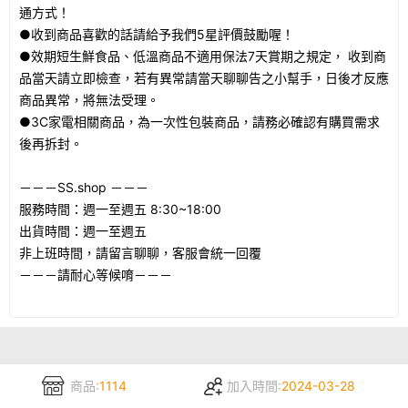
通方式！
●收到商品喜歡的話請給予我們5星評價鼓勵喔！
●效期短生鮮食品、低溫商品不適用保法7天賞期之規定， 收到商
品當天請立即檢查，若有異常請當天聊聊告之小幫手，日後才反應
商品異常，將無法受理。
●3C家電相關商品，為一次性包裝商品，請務必確認有購買需求
後再拆封。
－－－SS.shop －－－
服務時間：週一至週五 8:30~18:00
出貨時間：週一至週五
非上班時間，請留言聊聊，客服會統一回覆
－－－請耐心等候唷－－－
商品:
1114
加入時間:
2024-03-28