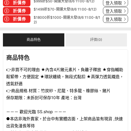
$999折$50-開運大發(8/6 11:00-8/12)
折價券
登入領取
$1499折$70-開運大發(8/6 11:00-8/12)
折價券
登入領取
$18000折$1000-開運大發(8/6 11:00-8/1
折價券
登入領取
2)
商品特色
評價(0)
商品特色
👉非買不可的理由 ★內含4片鍺元素片，負離子釋放 ★穿指輔助
鬆緊帶，方便固定 ★環狀纏繞，無段式黏扣 ★高彈力透氣織造，
透氣舒適
👉商品規格 材質：竹炭紗、尼龍、特多龍、橡膠絲、鍺片
保存期限：未拆封可保存10年 產地：台灣
－－－ 歡迎光臨 SS.shop －－－
●本店非海外賣家，於台中有實體店面，上架商品皆有現貨 ,快速
出貨免漫長等待