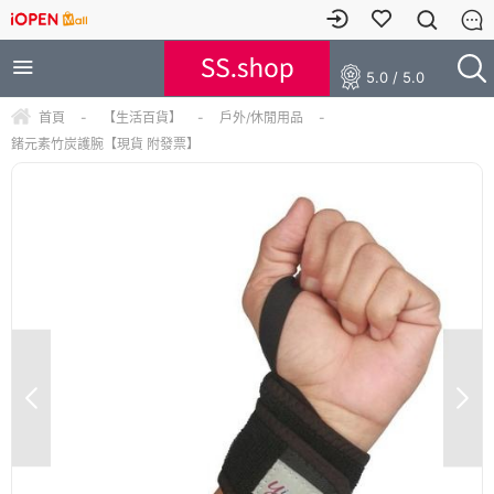
5.0 / 5.0
首頁
-
【生活百貨】
-
戶外/休閒用品
-
鍺元素竹炭護腕【現貨 附發票】