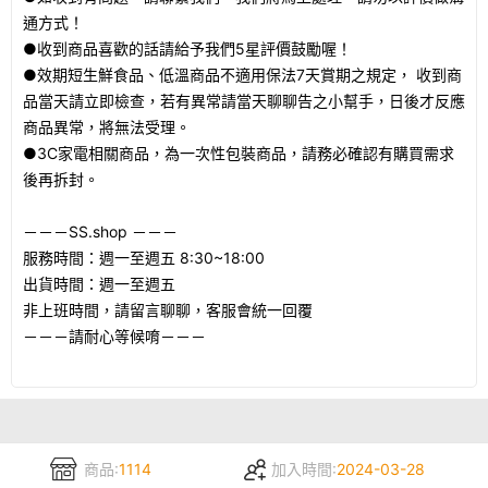
通方式！
●收到商品喜歡的話請給予我們5星評價鼓勵喔！
●效期短生鮮食品、低溫商品不適用保法7天賞期之規定， 收到商
品當天請立即檢查，若有異常請當天聊聊告之小幫手，日後才反應
商品異常，將無法受理。
●3C家電相關商品，為一次性包裝商品，請務必確認有購買需求
後再拆封。
－－－SS.shop －－－
服務時間：週一至週五 8:30~18:00
出貨時間：週一至週五
非上班時間，請留言聊聊，客服會統一回覆
－－－請耐心等候唷－－－
商品:
1114
加入時間:
2024-03-28