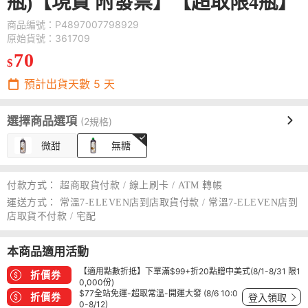
瓶)【現貨 附發票】【超取限4瓶】
商品編號：P4897007798929
原始貨號：361709
70
$
預計出貨天數
5
天
選擇商品選項
(2規格)
微甜
無糖
付款方式：
超商取貨付款 / 線上刷卡 / ATM 轉帳
運送方式：
常溫7-ELEVEN店到店取貨付款 / 常溫7-ELEVEN店到
店取貨不付款 / 宅配
本商品適用活動
【適用點數折抵】下單滿$99+折20點贈中美式(8/1-8/31 限1
折價券
0,000份)
$77全站免運-超取常溫-開運大發 (8/6 10:0
折價券
登入領取
0-8/12)