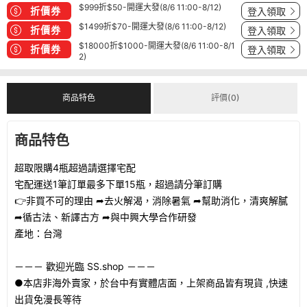
$999折$50-開運大發(8/6 11:00-8/12)
折價券
登入領取
$1499折$70-開運大發(8/6 11:00-8/12)
折價券
登入領取
$18000折$1000-開運大發(8/6 11:00-8/1
折價券
登入領取
2)
商品特色
評價(0)
商品特色
超取限購4瓶超過請選擇宅配
宅配運送1筆訂單最多下單15瓶，超過請分筆訂購
👉非買不可的理由 ➦去火解渴，消除暑氣 ➦幫助消化，清爽解膩
➦循古法、新譯古方 ➦與中興大學合作研發
產地：台灣
－－－ 歡迎光臨 SS.shop －－－
●本店非海外賣家，於台中有實體店面，上架商品皆有現貨 ,快速
出貨免漫長等待