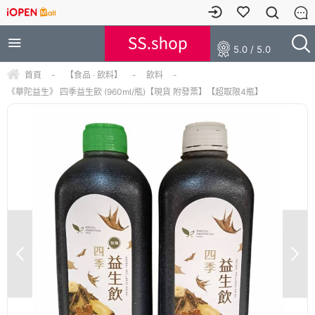
5.0 / 5.0
首頁
-
【食品 ‧ 飲料】
-
飲料
-
《華陀益生》 四季益生飲 (960ml/瓶)【現貨 附發票】【超取限4瓶】