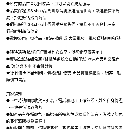
●所有商品皆含稅附發票，且可以開立統編發票
●品質保證_SS.shop品管團隊精挑細選層層把關，嚴選優質不馬
虎，拒絕販售劣質商品
●價格保證_SS.shop比價團隊把關售價，讓您不用再貨比三家，
價格絕對超值便宜
●歡迎公司行號禮品、贈品採購 或 大量批發，批發價請聊聊詳談
●限時活動 歡迎逛逛賣場其它商品，滿額還享優惠唷!!
●賣場全館滿額免運 (結帳時系統會自動扣除) 冷凍商品和常溫商
品 請分開下單 不合併計算
★衝評價★不計利潤，價格絕對優勢 ★品質嚴選把關，絕非一般
廉價市售品
買家須知
●下單時請確認收貨人姓名、電話和地址正確無誤，姓名和身份證
不一致是無法取貨的
●如產品有多種顏色，請選擇所需顏色或給我們留言，沒說明顏色
的我們將隨機發貨喔！
●如收到有問題，請聯繫我們，我們將馬上處理，請勿以評價做溝