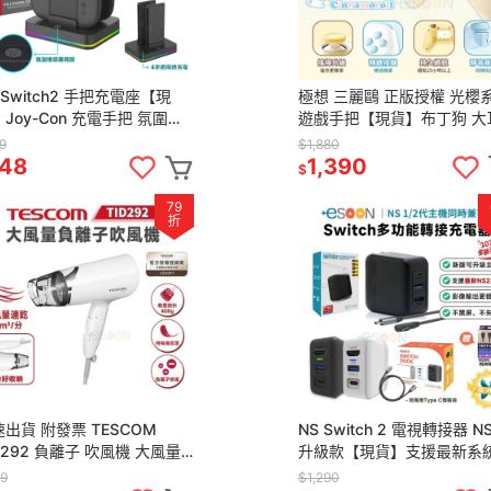
 Switch2 手把充電座【現
極想 三麗鷗 正版授權 光櫻
Joy-Con 充電手把 氛圍燈
遊戲手把【現貨】布丁狗 大
2手把 充電座 充電握把 可充
支援NS2 PC IOS 安卓 無
9
$1,880
手把
控制器
48
1,390
$
79
折
出貨 附發票 TESCOM
NS Switch 2 電視轉接器 N
D292 負離子 吹風機 大風量
升級款【現貨】支援最新系
全新 原廠公司貨】輕巧便攜
NS2 影像轉換器 DOCK 投屏
9
$1,290