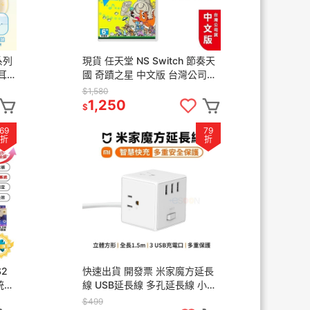
系列
現貨 任天堂 NS Switch 節奏天
耳狗
國 奇蹟之星 中文版 台灣公司貨
線手把
附特典 節奏天國 節奏 音樂遊戲
$1,580
派對 同樂
1,250
$
69
79
折
折
S2
快速出貨 開發票 米家魔方延長
統
線 USB延長線 多孔延長線 小米
 可
公司貨 自動斷電 插座 充電器 快
$499