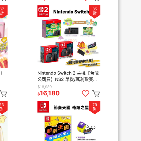
67
85
折
折
I
Nintendo Switch 2 主機【台灣
公司貨】NS2 單機/瑪利歐賽
 照
車/Pokopia 現貨 含配件組 原廠
$18,980
保固
16,180
$
73
79
折
折