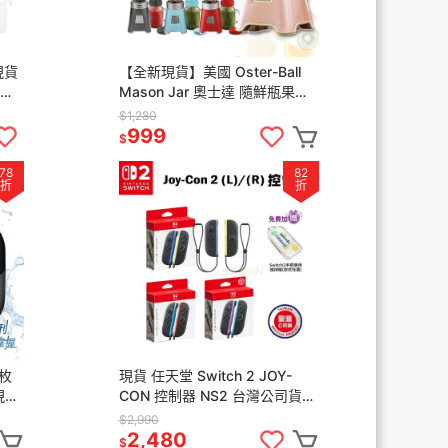
現貨
【全新現貨】美國 Oster-Ball
米家
Mason Jar 奧士達 隨鮮瓶果汁
豆腐
機 隨鮮瓶 果汁機隨行杯 交換禮
$1,280
物 梅森杯
999
$
78
82
折
折
三枚
現貨 任天堂 Switch 2 JOY-
現
CON 控制器 NS2 台灣公司貨
 刮
紅藍手把 淺紫淺綠 藍黃 無線 手
$2,990
把
2,480
$