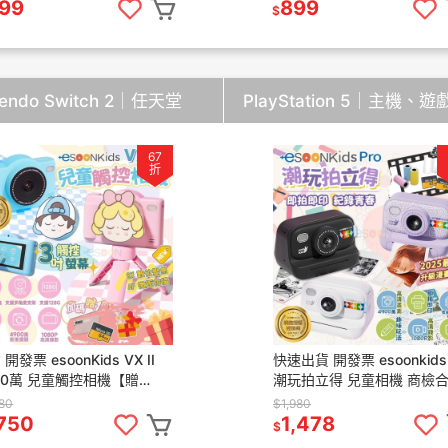
保固 TW 吹風機
更新
99
899
$
tendo Switch 2｜任天堂
PlayStation 5｜主機、
67
折
開發票 esoonKids VX II
快速出貨 開發票 esoonkids 
00萬 兒童觸控相機【贈
潮玩拍立得 兒童相機 商檢
G+保貼+支架】兒童相機 照
打印相機 可拍照 錄影 490
580
$1,980
 相機
畫素相機
,750
1,478
$