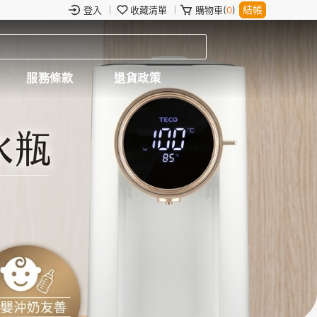
結帳
登入
收藏清單
購物車(
0
)
服務條款
退貨政策