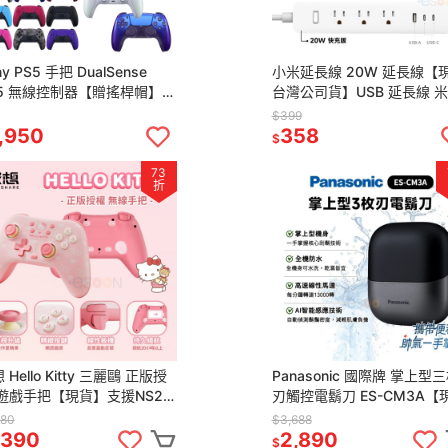
ny PS5 手把 DualSense
小米延長線 20W 延長線【
S5 無線控制器【贈搖桿帽】
台灣公司貨】USB 延長線 
5 控制器 台灣公司貨 手把
插座 多孔延長線 自動斷電 
$399
5搖桿
頭 快充頭
,950
358
$
73
折
 Hello Kitty 三麗鷗 正版授
Panasonic 國際牌 掌上型
 遊戲手把【現貨】支援NS2
刃觸控電鬍刀 ES-CM3A【
 IOS 安卓 凱蒂貓 無線手把
貨】小精靈 三刀頭 全機防水
880
$3,688
制器
鬍刀 電鬍刀
,390
2,890
$