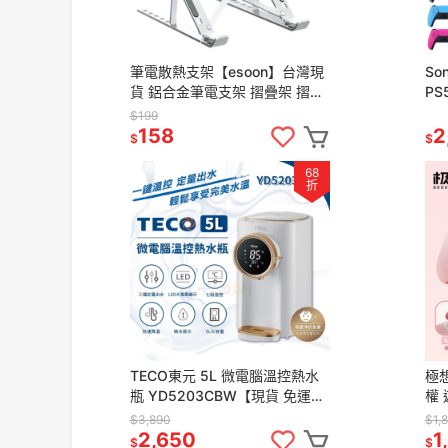
筆電散熱支架【esoon】台灣現
So
貨 鋁合金筆電支架 摺疊架 摺疊
P
筆電架 電腦架 散熱架 電腦散熱
PS
$199
器 折疊筆電架 手機支架
PS
158
2
$
$
68
折
TECO東元 5L 微電腦溫控熱水
極想
瓶 YD5203CBW【現貨 免運】
權
304 熱水壺 快煮壺 熱水瓶 定量
PC
$3,890
$1,
出水 宿舍必備
控
2,650
1
$
$