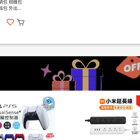
納包 相機包
娃包 外出包
娃包 相機收納