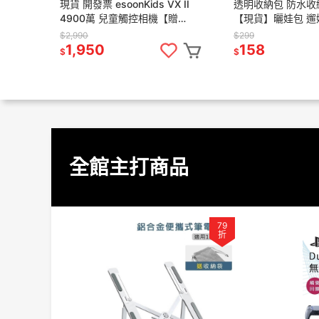
現貨 開發票 esoonKids VX II
透明收納包 防水收
4900萬 兒童觸控相機【贈
【現貨】曬娃包 遛
64G+保貼+支架】兒童相機 照
痛包 娃娃包 透明
$2,990
$299
相機 相機
esoon
1,950
158
$
$
全館主打商品
79
折