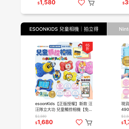
一年
1,580
3
$
$
ESOONKIDS 兒童相機｜拍立得
Nin
65
折
esoonKids【正版授權】新款 汪
現貨 
汪隊立大功 兒童觸控相機【免
49
運】4900萬 WiFi 傳輸 兒童相
64
$2,580
$2,
機 汪汪隊 禮物
相機
1,680
1
$
$