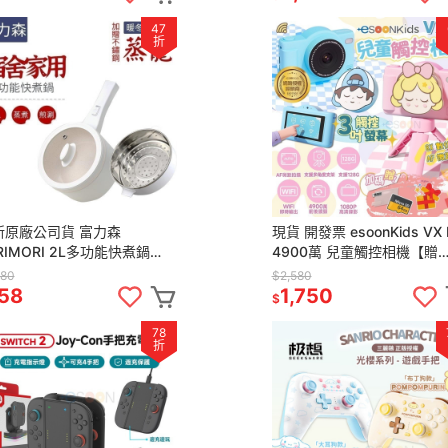
47
折
新原廠公司貨 富力森
現貨 開發票 esoonKids VX I
RIMORI 2L多功能快煮鍋
4900萬 兒童觸控相機【贈
蒸籠】FU-EH217W 快煮鍋
64G+保貼+支架】兒童相機
580
$2,580
火鍋 不沾鍋 宿舍必備
相機 相機
58
1,750
$
78
折