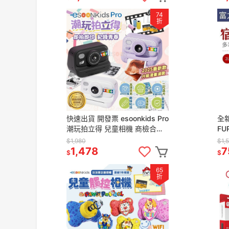
74
折
快速出貨 開發票 esoonkids Pro
全
潮玩拍立得 兒童相機 商檢合格
FU
打印相機 可拍照 錄影 4900萬
【附
$1,980
$1,
畫素相機
電
1,478
7
$
$
65
折