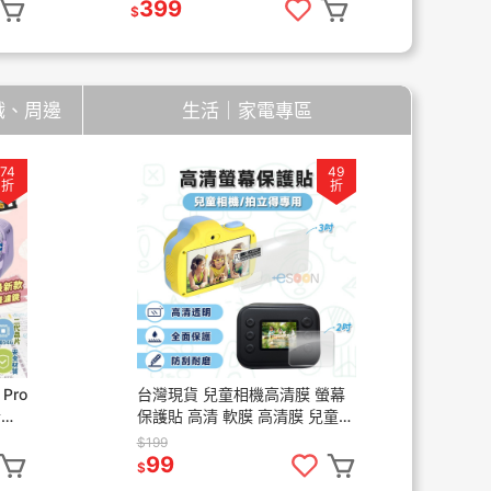
充頭 小米延長線
399
$
遊戲、周邊
生活｜家電專區
74
49
折
折
Pro
台灣現貨 兒童相機高清膜 螢幕
NS
合格
保護貼 高清 軟膜 高清膜 兒童相
多
0萬
機用 保護貼 保護膜 防刮 耐磨
支援
$199
$1,
高清滿版 ESOON
器
99
1
$
$