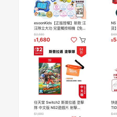
esoonKids【正版授權】新款 汪
NS
汪隊立大功 兒童觸控相機【免
貨】
運】4900萬 WiFi 傳輸 兒童相
NS
$2,580
$69
機 汪汪隊 禮物
4
1,680
5
$
$
84
折
任天堂 Switch2 斯普拉遁 塗擊
快速
隊 中文版 NS2遊戲片 射擊
TI
Splatoon 漆彈大作戰
【
$1,880
$49