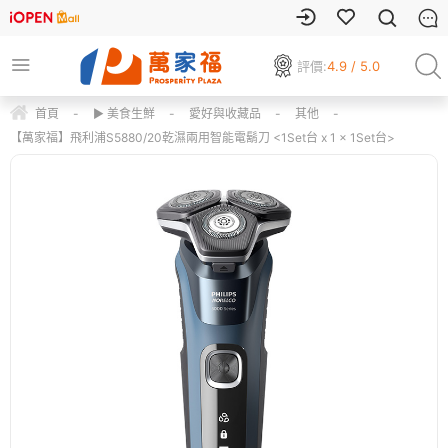
評價:
4.9 / 5.0
首頁
-
▶ 美食生鮮
-
愛好與收藏品
-
其他
-
【萬家福】飛利浦S5880/20乾濕兩用智能電鬍刀 <1Set台 x 1 x 1Set台>