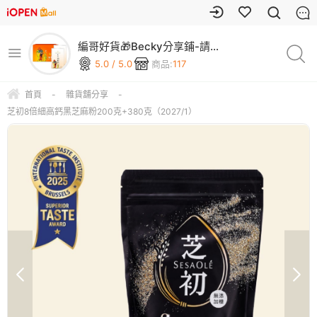
編哥好貨🎁Becky分享鋪-請
上車🚌
5.0 / 5.0
商品:
117
首頁
-
雜貨舖分享
-
芝初8倍細高鈣黑芝麻粉200克+380克（2027/1）