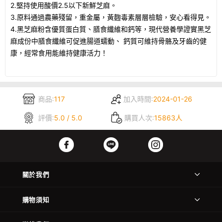
2.堅持使用酸價2.5以下新鮮芝麻。
3.原料通過農藥殘留，重金屬，黃麴毒素層層檢驗，安心看得見。
4.黑芝麻粉含優質蛋白質、膳食纖維和鈣等，現代營養學證實黑芝
麻成份中膳食纖維可促進腸道蠕動、 鈣質可維持骨骼及牙齒的健
康，經常食用能維持健康活力！
商品:
117
加入時間:
2024-01-26
評價:
5.0 / 5.0
購買人次:
15863人
關於我們
購物須知