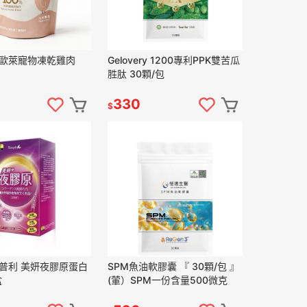
ry 歐萊寵物凍乾雞肉
Gelovery 1200專利PPK雙苦瓜
胜肽 30顆/包
330
$
 新普利 美妍夜膠原蛋白
SPM魚油軟膠囊 『 30顆/包 』
盒
(葷）SPM一份含量500微克