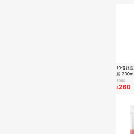
10倍舒
膠 200m
去角質組
$960
260
$