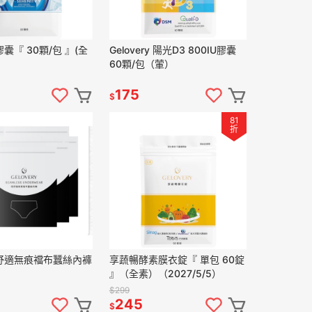
囊『 30顆/包 』(全
Gelovery 陽光D3 800IU膠囊
60顆/包（葷）
175
$
81
折
極舒適無痕襠布蠶絲內褲
享蔬暢酵素膜衣錠『 單包 60錠
』（全素）（2027/5/5）
$299
245
$