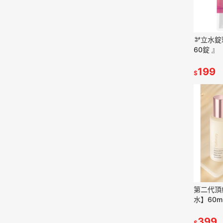
🫘立水
60錠 』
199
$
第二代頂
水】60m
399
$