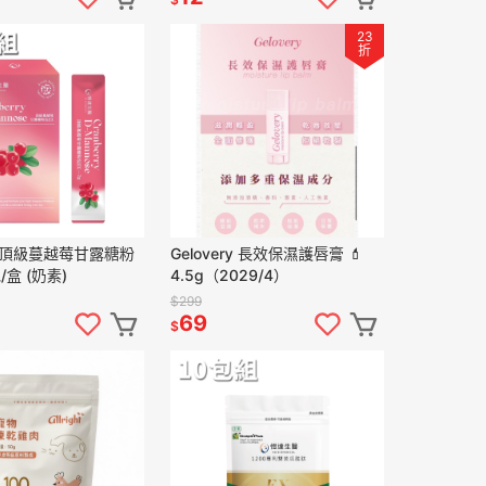
23
折
ry 頂級蔓越莓甘露糖粉
Gelovery 長效保濕護唇膏 💄
/盒 (奶素)
4.5g（2029/4）
$299
69
$