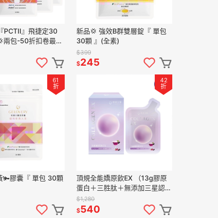
y『PCTII』飛捷定30
新品💢 強效B群雙層錠『 單包
💢兩包-50折扣卷最優
30顆 』(全素)
$399
245
$
61
42
折
折
🫚膠囊『 單包 30顆
頂規全能嬌原飲EX （13g膠原
）
蛋白＋三胜肽＋無添加三星認
證）『 8包/盒 』(葷）
$1,280
540
$