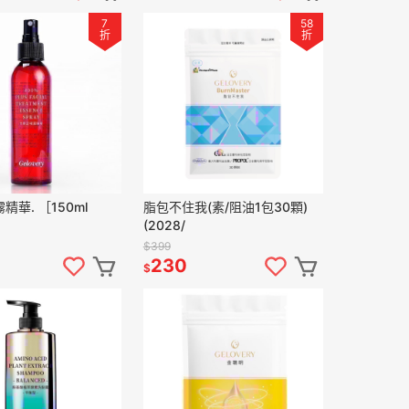
7
58
折
折
青春露噴霧精華. ［150ml
脂包不住我(素/阻油1包30顆)
(2028/
$399
230
$