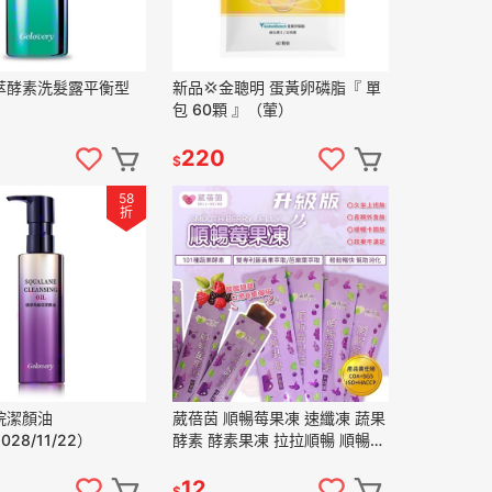
萃酵素洗髮露平衡型
新品💢金聰明 蛋黃卵磷脂『 單
包 60顆 』（葷）
220
$
58
折
烷潔顏油
葳蓓茵 順暢莓果凍 速纖凍 蔬果
028/11/22）
酵素 酵素果凍 拉拉順暢 順暢速
纖凍酵素 單條販售
12
$