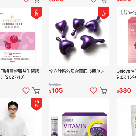
61
7
折
折
ery 頂級蔓越莓益生菌膠
🌹六秒瞬效膠囊面膜-5顆/包-
Gelove
包（2027/10）
包EX 15包
$1,520
105
330
$
$
35
折