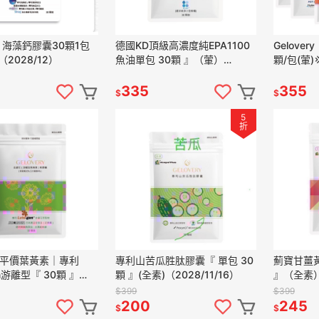
ry 海藻鈣膠囊30顆1包
德國KD頂級高濃度純EPA1100
Gelover
2028/12）
魚油單包 30顆 』（葷）
顆/包(葷)
（2029/1）
惠❤️
335
355
$
$
5
折
ery平價葉黃素｜專利
專利山苦瓜胜肽膠囊『 單包 30
薊寶甘薑黃
en游離型『 30顆 』
顆 』(全素)（2028/11/16）
』（全素
10/8）葷）
$399
$399
200
245
$
$