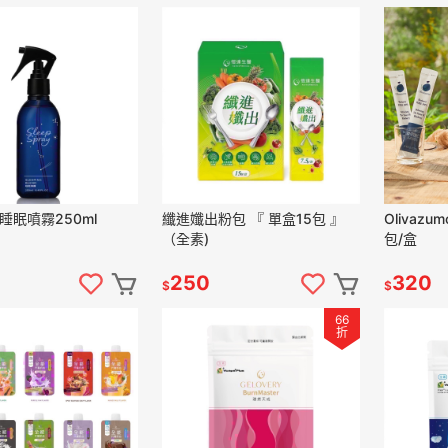
ry睡眠噴霧250ml
纖進孅出粉包 『 單盒15包 』
Olivazu
（全素)
包/盒
250
320
$
$
66
折