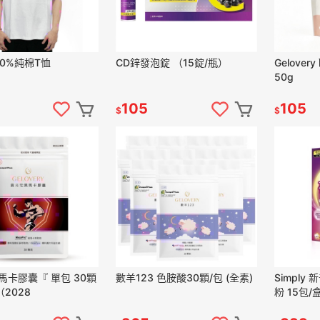
00%純棉T恤
CD鋅發泡錠 （15錠/瓶）
Gelove
50g
105
105
$
$
馬卡膠囊『 單包 30顆
數羊123 色胺酸30顆/包 (全素)
Simply
（2028
粉 15包/