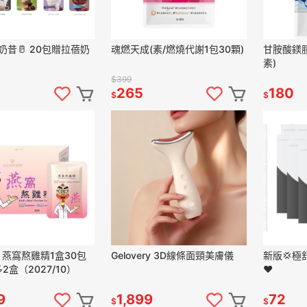
奶昔🥛 20包贈拉蓓奶
魂燃天成(素/燃燒代謝1包30顆)
甘胺酸鎂膠
素)
$399
265
180
$
$
ry 燕窩熬雞精1盒30包
Gelovery 3D線條面頸美膚儀
新版💢
多2盒（2027/10）
❤️
9
1,899
72
$
$