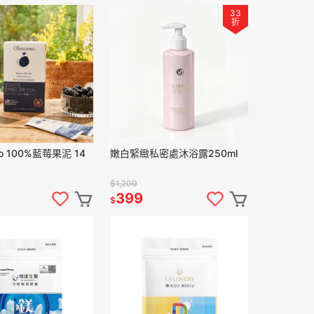
33
折
mo 100%藍莓果泥 14
嫩白緊緻私密處沐浴露250ml
$1,200
399
$