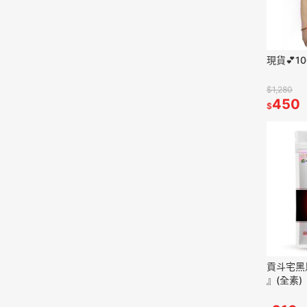
現貨💕1
$1,280
450
$
貢斗宅黑
』(全素)