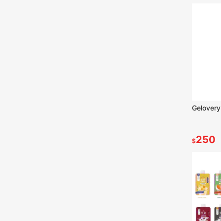
Gelove
250
$