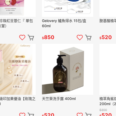
錠珍珠紅豆薏仁『 單包
Gelovery 鱸魚得水 15包/盒
胺基酸植
（葷）
60ml
850
520
$
$
級印加果優油【玫瑰之
天竺葵洗手露 400ml
植萃角鯊
l
200ml（2
$890
520
520
$
$