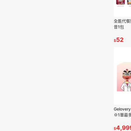
全能代餐
昔1包
52
$
Gelove
💢1單最
4,99
$