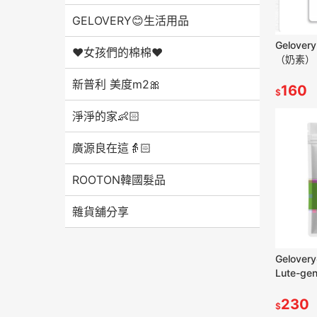
GELOVERY😊生活用品
Gelove
❤️女孩們的棉棉❤️
（奶素）（
新普利 美度m2🎀
160
$
淨淨的家👶🏻
廣源良在這👵🏻
ROOTON韓國髮品
雜貨舖分享
Gelov
Lute-g
（2028/
230
$