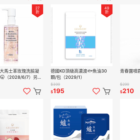
27
49
折
折
緩大馬士革玫瑰洗臉凝
德國KD頂級高濃渡🐟魚油30
l🤫（2028/6/7）另有
顆/包（2029/1）
合優惠價❤️
$399
$299
195
210
$
$