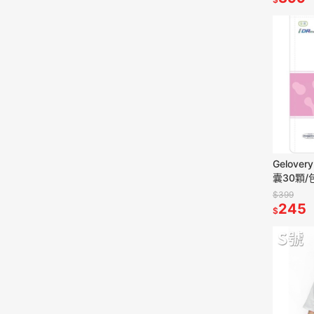
Gelov
囊30顆/
$399
245
$