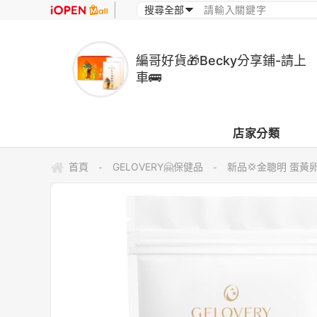
編哥好貨🎁Becky分享鋪-請上
車🚌
店家分類
首頁
GELOVERY🤗保健品
新品💢金聰明 蛋黃卵
-
-