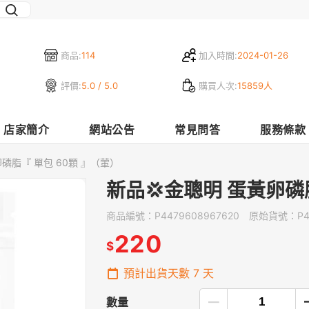
商品:
114
加入時間:
2024-01-26
評價:
5.0 / 5.0
購買人次:
15859人
店家簡介
網站公告
常見問答
服務條款
磷脂『 單包 60顆 』（葷）
新品💢金聰明 蛋黃卵磷
商品編號：
P4479608967620
原始貨號：
P
220
$
預計出貨天數
7
天
數量