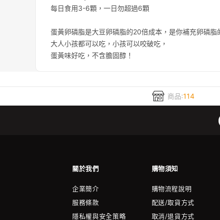
每日食用3-6顆，一日勿超過6顆

蛋黃卵磷脂是大豆卵磷脂的20倍成本，是你補充卵磷脂的
大人小孩都可以吃，小孩可以咬破吃，

蛋黃味好吃，不含膽固醇！
商品:
114
關於我們
購物須知
企業簡介
購物流程說明
服務條款
配送/取貨方式
隱私權與安全策略
取消/退貨方式