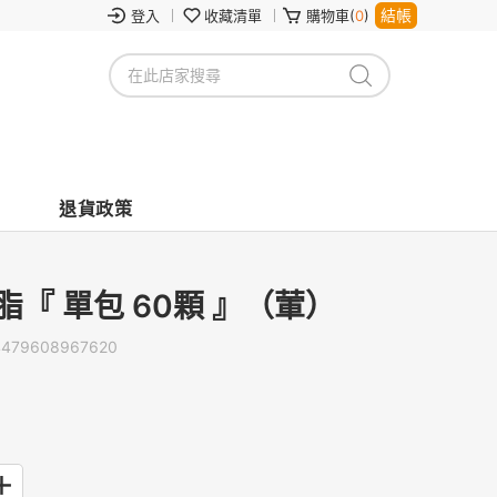
結帳
登入
收藏清單
購物車(
0
)
退貨政策
脂『 單包 60顆 』（葷）
4479608967620