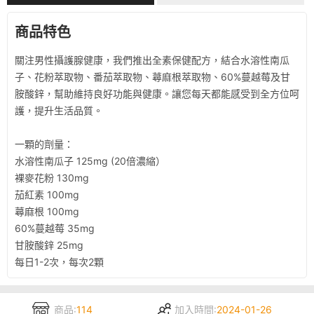
商品特色
關注男性攝護腺健康，我們推出全素保健配方，結合水溶性南瓜
子、花粉萃取物、番茄萃取物、蕁麻根萃取物、60%蔓越莓及甘
胺酸鋅，幫助維持良好功能與健康。讓您每天都能感受到全方位呵
護，提升生活品質。

一顆的劑量：

水溶性南瓜子 125mg (20倍濃縮）

裸麥花粉 130mg

茄紅素 100mg

蕁麻根 100mg

60%蔓越莓 35mg

甘胺酸鋅 25mg

每日1-2次，每次2顆
商品:
114
加入時間:
2024-01-26