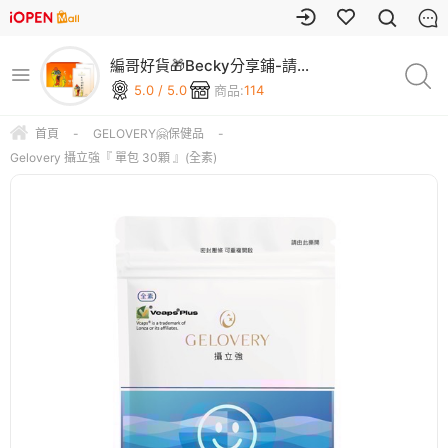
編哥好貨🎁Becky分享鋪-請
上車🚌
5.0 / 5.0
商品:
114
首頁
-
GELOVERY🤗保健品
-
Gelovery 攝立強『 單包 30顆 』(全素)