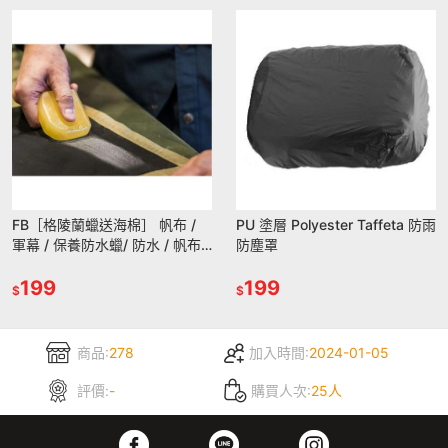
FB［格陵蘭蠟送海棉］ 帆布 /
PU 塗層 Polyester Taffeta 防雨
軍幕 / 保養防水蠟/ 防水 / 帆布
防塵罩
鞋 / 帆布包 Greenland Wax
199
199
$
$
商品:
278
加入時間:
2024-01-05
評價:
-
購買人次:
25人