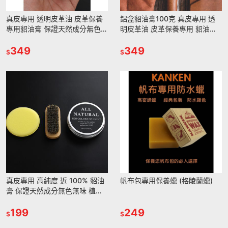
真皮專用 透明皮革油 皮革保養
鋁盒貂油膏100克 真皮專用 透
專用貂油膏 保證天然成分無色無
明皮革油 皮革保養專用 貂油膏
味 植鞣皮保養 皮衣皮具護理
保證天然成分無色無味 植鞣皮保
349
養 皮衣皮具護理
349
$
$
真皮專用 高純度 近 100% 貂油
帆布包專用保養蠟 (格陵蘭蠟)
膏 保證天然成分無色無味 植鞣
皮保養 皮衣皮具護理 真皮配件
保養DIY
199
249
$
$