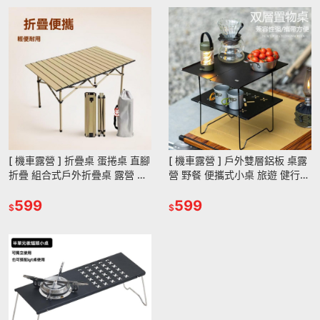
[ 機車露營 ] 折疊桌 蛋捲桌 直腳
[ 機車露營 ] 戶外雙層鋁板 桌露
折疊 組合式戶外折疊桌 露營 野
營 野餐 便攜式小桌 旅遊 健行桌
餐 桌子 野營 附收納袋 體積小
板 多功能 機露
不佔空間
599
599
$
$