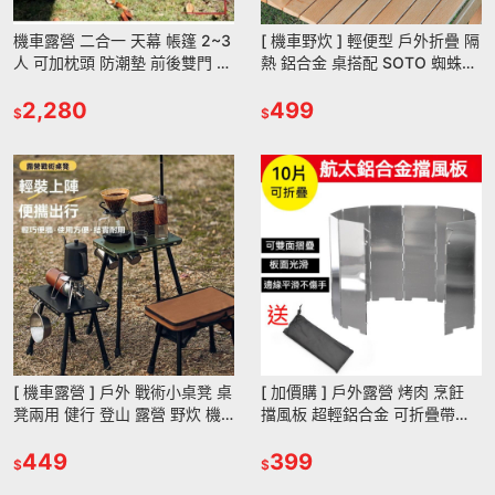
機車露營 二合一 天幕 帳篷 2~3
[ 機車野炊 ] 輕便型 戶外折疊 隔
人 可加枕頭 防潮墊 前後雙門 左
熱 鋁合金 桌搭配 SOTO 蜘蛛爐
右開窗 210D 牛津布 防水 隧道
送收納袋 戰術桌 野營桌 野炊
帳篷
2,280
499
$
$
[ 機車露營 ] 戶外 戰術小桌凳 桌
[ 加價購 ] 戶外露營 烤肉 烹飪
凳兩用 健行 登山 露營 野炊 機
擋風板 超輕鋁合金 可折疊帶插
車露營 自駕遊伸縮折疊桌 野炊
銷10片 快收納 配收納袋
釣魚凳
449
399
$
$