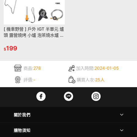
[ 機車野營 ] 戶外 IGT 半單元 爐
頭 露營燒烤 小爐 泡茶燒水爐 家
用 便攜式折疊桌爐
199
$
商品:
278
加入時間:
2024-01-05
評價:
-
購買人次:
25人
關於我們
購物須知