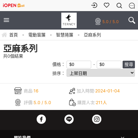
5.0 / 5.0
首頁
-
電動窗簾
-
智慧捲簾
-
亞麻系列
亞麻系列
共
0
個結果
價格：
排序：
商品:
16
加入時間:
2024-01-04
評價:
5.0 / 5.0
購買人次:
211人
關於我們