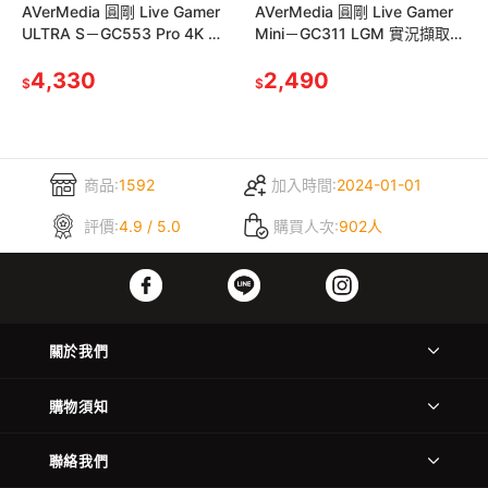
AVerMedia 圓剛 Live Gamer
AVerMedia 圓剛 Live Gamer
ULTRA S－GC553 Pro 4K 實
Mini－GC311 LGM 實況擷取盒
況擷取盒實況盒 光華 公司貨
直播擷取盒 擷取盒 光華
4,330
2,490
$
$
商品:
1592
加入時間:
2024-01-01
評價:
4.9 / 5.0
購買人次:
902人
關於我們
購物須知
聯絡我們