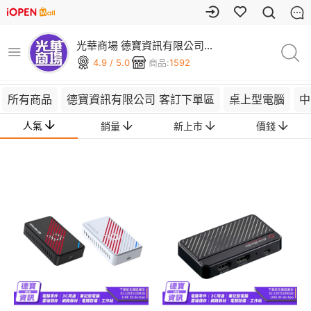
光華商場 德寶資訊有限公司
(可刷卡)
4.9 / 5.0
商品:
1592
所有商品
德寶資訊有限公司 客訂下單區
桌上型電腦
中
人氣
銷量
新上市
價錢