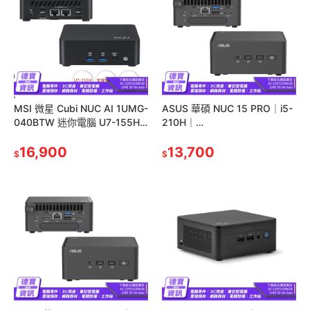
MSI 微星 Cubi NUC AI 1UMG-
ASUS 華碩 NUC 15 PRO｜i5-
040BTW 迷你電腦 U7-155H
210H｜
硬碟記憶體須加購 準系統 光華
RNUC15CRHC500009｜準系
16,900
統 迷你電腦 光華 公司貨
13,700
$
$