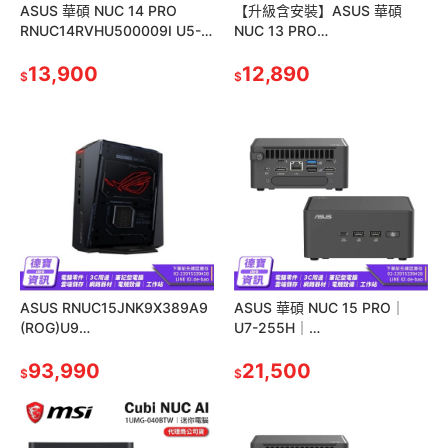
ASUS 華碩 NUC 14 PRO
【升級含安裝】ASUS 華碩
RNUC14RVHU500009I U5-
NUC 13 PRO
125H 迷你電腦
RNUC13ANHI500009I I5-
13,900
1340P 迷你電腦
12,890
$
$
ASUS RNUC15JNK9X389A9
ASUS 華碩 NUC 15 PRO｜
(ROG)U9
U7-255H｜
275HX/32G/1TB/RTX5070Ti/
RNUC15CRHU700009｜迷你
WIN11
93,990
電腦 光華 公司貨
21,500
$
$