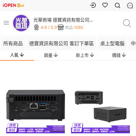
光華商場 德寶資訊有限公司
(可刷卡)
4.9 / 5.0
商品:
1592
所有商品
德寶資訊有限公司 客訂下單區
桌上型電腦
中
人氣
銷量
新上市
價錢